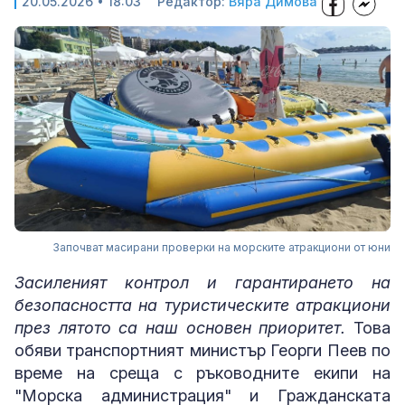
20.05.2026 • 18:03
Редактор:
Вяра Димова
Започват масирани проверки на морските атракциони от юни
Засиленият контрол и гарантирането на
безопасността на туристическите атракциони
през лятото са наш основен приоритет.
Това
обяви транспортният министър Георги Пеев по
време на среща с ръководните екипи на
"Морска администрация" и Гражданската