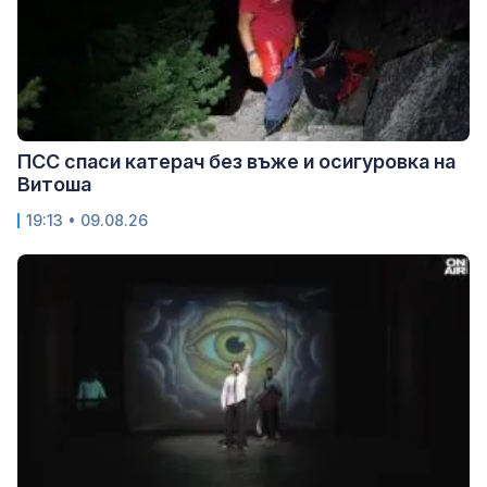
ПСС спаси катерач без въже и осигуровка на
Витоша
19:13 • 09.08.26