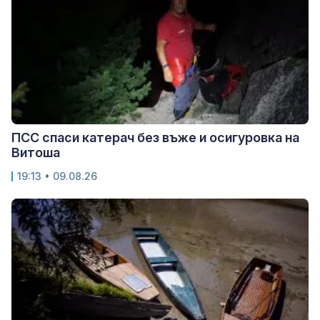
ПСС спаси катерач без въже и осигуровка на
Витоша
19:13 • 09.08.26