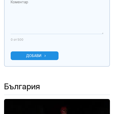
0
от 500
ДОБАВИ
България