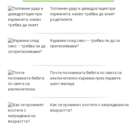
Топлинен удар и дехидратация при
кърмачета: какво трябва да знаят
родителите
Кървене след секс – трябва ли да се
притесняваме?
Почти половината бебета по света са
изключително кърмени през първите
шест месеца
Как се променят костите с напредване на
възрастта?