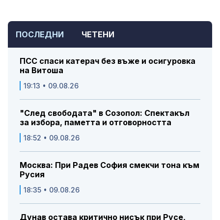
ПОСЛЕДНИ
ЧЕТЕНИ
ПСС спаси катерач без въже и осигуровка
на Витоша
19:13 • 09.08.26
"След свободата" в Созопол: Спектакъл
за избора, паметта и отговорността
18:52 • 09.08.26
Москва: При Радев София смекчи тона към
Русия
18:35 • 09.08.26
Дунав остава критично нисък при Русе,