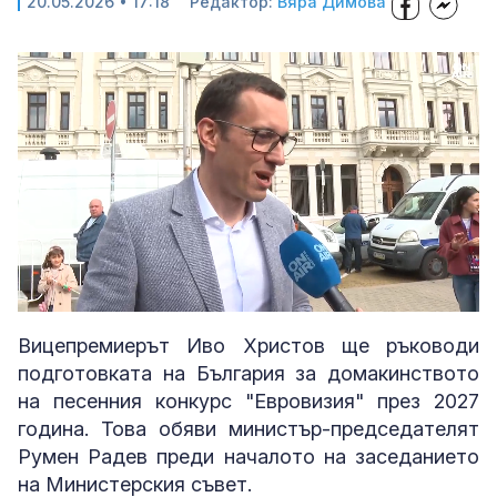
20.05.2026 • 17:18
Редактор:
Вяра Димова
Loaded
:
Unmute
94.12%
Вицепремиерът Иво Христов ще ръководи
подготовката на България за домакинството
на песенния конкурс "Евровизия" през 2027
година. Това обяви министър-председателят
Румен Радев преди началото на заседанието
на Министерския съвет.