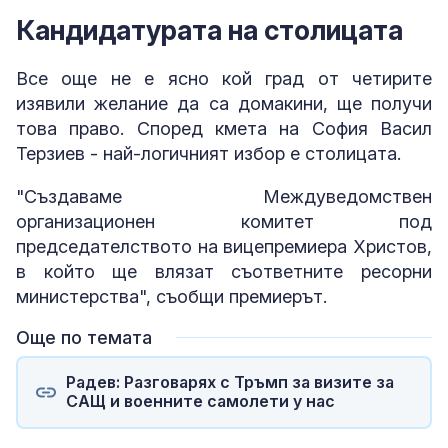
Кандидатурата на столицата
Все още не е ясно кой град от четирите
изявили желание да са домакини, ще получи
това право. Според кмета на София Васил
Терзиев - най-логичният избор е столицата.
"Създаваме Междуведомствен
организационен комитет под
председателството на вицепремиера Христов,
в който ще влязат съответните ресорни
министерства", съобщи премиерът.
Още по темата
Радев: Разговарях с Тръмп за визите за
САЩ и военните самолети у нас