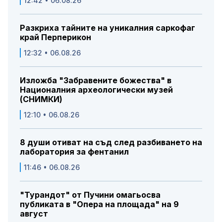
12:42 • 06.08.26
Разкриха тайните на уникалния саркофаг
край Перперикон
12:32 • 06.08.26
Изложба "Забравените божества" в
Националния археологически музей
(СНИМКИ)
12:10 • 06.08.26
8 души отиват на съд след разбиването на
лаборатория за фентанил
11:46 • 06.08.26
"Турандот" от Пучини омагьосва
публиката в "Опера на площада" на 9
август