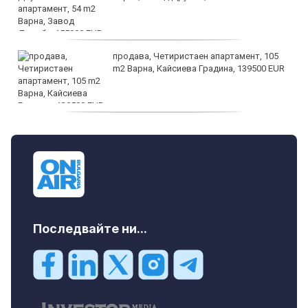
продава, Четиристаен апартамент, 105
m2 Варна, Кайсиева Градина, 139500 EUR
продава, Къща, 110 m2 София,
Доброславци (с.), 275000 EUR
Последвайте ни...