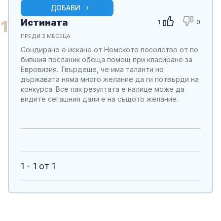
ДОБАВИ
Истината
1
1
0
ПРЕДИ 2 МЕСЕЦА
Сондирано е искане от Немското посолство от по
бившия посланик обеща помощ при класиране за
Евровизия. Твърдеше, че има таланти но
държавата няма много желание да ги потвърди на
конкурса. Все пак резултата е налице може да
видите сегашния дали е на същото желание.
1 - 1 от 1