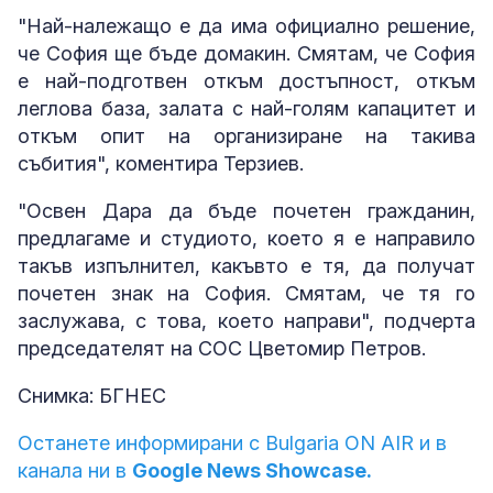
"Най-належащо е да има официално решение,
че София ще бъде домакин. Смятам, че София
е най-подготвен откъм достъпност, откъм
леглова база, залата с най-голям капацитет и
откъм опит на организиране на такива
събития", коментира Терзиев.
"Освен Дара да бъде почетен гражданин,
предлагаме и студиото, което я е направило
такъв изпълнител, какъвто е тя, да получат
почетен знак на София. Смятам, че тя го
заслужава, с това, което направи", подчерта
председателят на СОС Цветомир Петров.
Снимка: БГНЕС
Останете информирани с Bulgaria ON AIR и в
канала ни в
Google News Showcase.