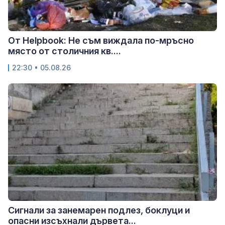
От Helpbook: Не съм виждала по-мръсно
място от столичния кв....
22:30 • 05.08.26
Сигнали за занемарен подлез, боклуци и
опасни изсъхнали дървета...