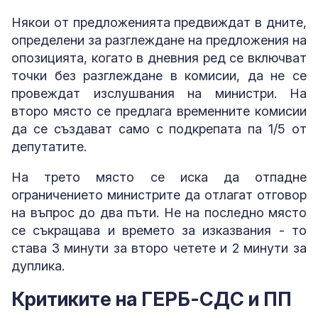
Някои от предложенията предвиждат в дните,
определени за разглеждане на предложения на
опозицията, когато в дневния ред се включват
точки без разглеждане в комисии, да не се
провеждат изслушвания на министри. На
второ място се предлага временните комисии
да се създават само с подкрепата па 1/5 от
депутатите.
На трето място се иска да отпадне
ограничението министрите да отлагат отговор
на въпрос до два пъти. Не на последно място
се съкращава и времето за изказвания - то
става 3 минути за второ четете и 2 минути за
дуплика.
Критиките на ГЕРБ-СДС и ПП