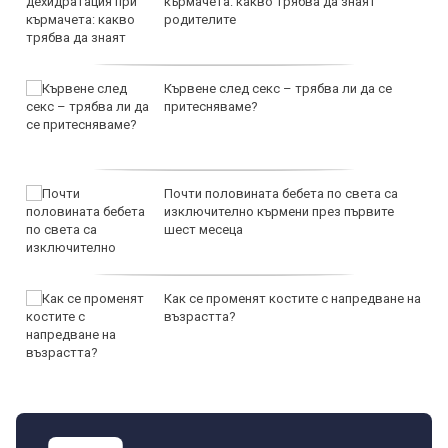
кърмачета: какво трябва да знаят
родителите
Кървене след секс – трябва ли да се
притесняваме?
Почти половината бебета по света са
изключително кърмени през първите
шест месеца
Как се променят костите с напредване на
възрастта?