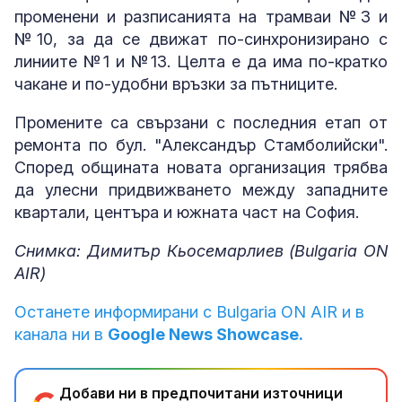
променени и разписанията на трамваи №3 и
№10, за да се движат по-синхронизирано с
линиите №1 и №13. Целта е да има по-кратко
чакане и по-удобни връзки за пътниците.
Промените са свързани с последния етап от
ремонта по бул. "Александър Стамболийски".
Според общината новата организация трябва
да улесни придвижването между западните
квартали, центъра и южната част на София.
Снимка: Димитър Кьосемарлиев (Bulgaria ON
AIR)
Останете информирани с Bulgaria ON AIR и в
канала ни в
Google News Showcase.
Добави ни в предпочитани източници