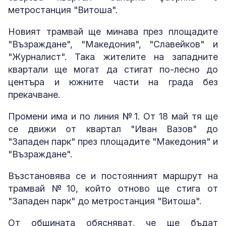
метростанция "Витоша".
Новият трамвай ще минава през площадите
"Възраждане", "Македония", "Славейков" и
"Журналист". Така жителите на западните
квартали ще могат да стигат по-лесно до
центъра и южните части на града без
прекачване.
Промени има и по линия №1. От 18 май тя ще
се движи от квартал "Иван Вазов" до
"Западен парк" през площадите "Македония" и
"Възраждане".
Възстановява се и постоянният маршрут на
трамвай №10, който отново ще стига от
"Западен парк" до метростанция "Витоша".
От общината обясняват, че ще бъдат