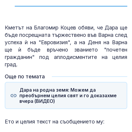
Снимка: Reuters
Снимка: Димитър Кьосемарлиев (Bulgaria
ON AIR)
ON AIR)
ON AIR)
ON AIR)
ON AIR)
ON AIR)
ON AIR)
ON AIR)
ON AIR)
ON AIR)
ON AIR)
ON AIR)
ON AIR)
ON AIR)
ON AIR)
ON AIR)
ON AIR)
ON AIR)
ON AIR)
ON AIR)
ON AIR)
ON AIR)
ON AIR)
ON AIR)
ON AIR)
ON AIR)
Кметът на Благомир Коцев обяви, че Дара ще
бъде посрещната тържествено във Варна след
успеха ѝ на "Евровизия", а на Деня на Варна
ще ѝ бъде връчено званието "почетен
гражданин" под аплодисментите на целия
град.
Още по темата
Дара на родна земя: Можем да
преобърнем целия свят и го доказахме
вчера (ВИДЕО)
Ето и целия текст на съобщението му: