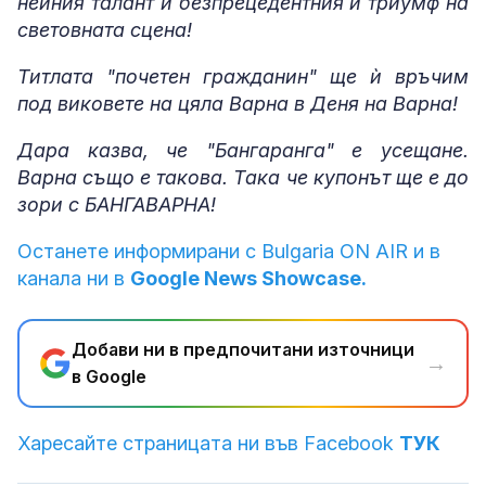
нейния талант и безпрецедентния ѝ триумф на
световната сцена!
Титлата "почетен гражданин" ще ѝ връчим
под виковете на цяла Варна в Деня на Варна!
Дара казва, че "Бангаранга" е усещане.
Варна също е такова. Така че купонът ще е до
зори с БАНГАВАРНА!
Останете информирани с Bulgaria ON AIR и в
канала ни в
Google News Showcase.
Добави ни в предпочитани източници
→
в Google
Харесайте страницата ни във Facebook
ТУК