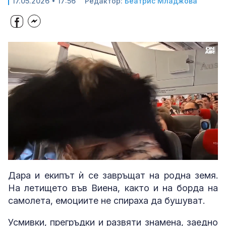
17.05.2026 • 17:56
Редактор:
Беатрис Младжова
Loaded
:
Unmute
100.00%
Дара и екипът ѝ се завръщат на родна земя.
На летището във Виена, както и на борда на
самолета, емоциите не спираха да бушуват.
Усмивки, прегръдки и развяти знамена, заедно