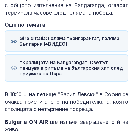
с общото изпълнение на Bangaranga, огласят
терминала часове след голямата победа.
Още по темата
Giro d’Italia: Голяма "Бангаранга", голяма
България (+ВИДЕО)
"Кралицата на Bangaranga": Светът
танцува в ритъма на българския хит след
триумфа на Дара
В 18:10 ч. на летище "Васил Левски" в София се
очаква пристигането на победителката, която
столицата с нетърпение посреща.
Bulgaria ON AIR
ще излъчи завръщането ѝ на
живо.