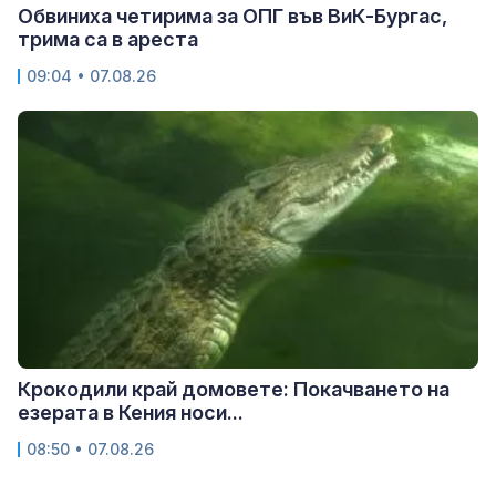
Обвиниха четирима за ОПГ във ВиК-Бургас,
трима са в ареста
09:04 • 07.08.26
Крокодили край домовете: Покачването на
езерата в Кения носи...
08:50 • 07.08.26