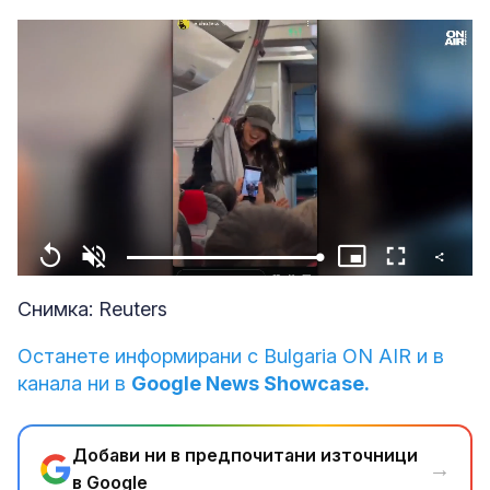
Share
Loaded
:
Replay
Unmute
Picture-
Fullscreen
100.00%
in-
Picture
Снимка: Reuters
Останете информирани с Bulgaria ON AIR и в
канала ни в
Google News Showcase.
Добави ни в предпочитани източници
→
в Google