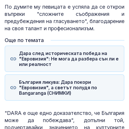
По думите му певицата е успяла да се открои
въпреки "сложните съображения и
предубеждения на гласуването", благодарение
на своя талант и професионализъм.
Още по темата
Дара след историческата победа на
"Евровизия": Не мога да разбера сън ли е
или реалност
България ликува: Дара покори
"Евровизия", а светът полудя по
Bangaranga (СНИМКИ)
"DARA е още едно доказателство, че България
може да побеждава", допълни той,
подчертавайки значението на културните