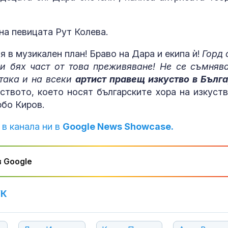
 на певицата Рут Колева.
я в музикален план! Браво на Дара и екипа ѝ!
Горд 
 и бях част от това преживяване! Не се съмняв
 така и на всеки
артист правещ изкуство в Бълг
ството, което носят българските хора на изкуств
юбо Киров.
 в канала ни в
Google News Showcase.
 Google
УК