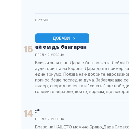
0
от 500
ДОБАВИ
ай ем дъ бангаран
15
ПРЕДИ 2 МЕСЕЦА
Всички знаят, че Дара е българската Лейди Г
аудиторията на Европа. Дара даде пример ка
един триумф. Ползва най-добрите евровизион
принос беше последна дума. Забавляваше се,
лидер, според песента и "силата" ще победи.
големите върхове, които, вярвам, ще покори
:*
14
ПРЕДИ 2 МЕСЕЦА
Браво на НАШЕТО момиче!Браво,Дара!Страхотн