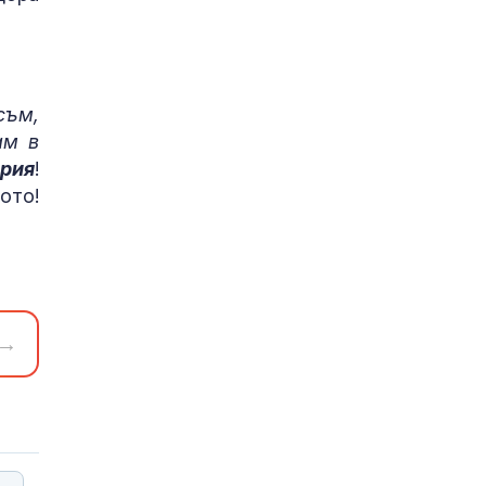
съм,
ам в
ария
!
ото!
→