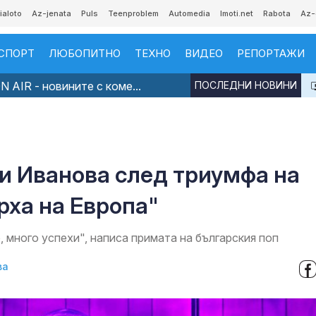
ialoto
Az-jenata
Puls
Teenproblem
Automedia
Imoti.net
Rabota
Az-
СПОРТ
ЛЮБОПИТНО
ТЕХНО
ВИДЕО
РЕПОРТАЖИ
 AIR - новините с коме...
ПОСЛЕДНИ НОВИНИ
и Иванова след триумфа на
рха на Европа"
 много успехи", написа примата на българския поп
ва