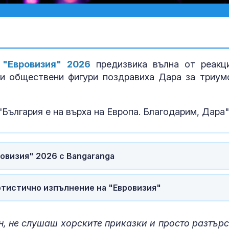
 "Евровизия" 2026
предизвика вълна от реакц
 и обществени фигури поздравиха Дара за триум
ългария е на върха на Европа. Благодарим, Дара"
овизия" 2026 с Bangaranga
МВнР: Настоя
Михайлова да
ртистично изпълнение на "Евровизия"
достъп до ад
медицинска г
ен, не слушаш хорските приказки и просто разтър
7 идеи за "На