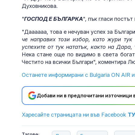
Духовникова.
"
ГОСПОД Е БЪЛГАРКА
", пък гласи постът
"Даааааа, това е нечуван успех за Българи
че направих този избор, като жури тук
успехите от тук нататък, както на Дара,
Нека стане още по видимо в света богат
Честито на всички Българи", коментира Л
Останете информирани с Bulgaria ON AIR и
Добави ни в предпочитани източници в
Харесайте страницата ни във Facebook
Т
Тагове: