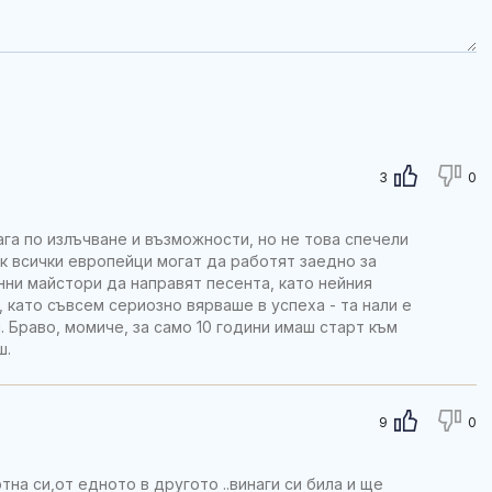
3
0
ага по излъчване и възможности, но не това спечели
к всички европейци могат да работят заедно за
ни майстори да направят песента, като нейния
 като съвсем сериозно вярваше в успеха - та нали е
 Браво, момиче, за само 10 години имаш старт към
ш.
9
0
а си,от едното в другото ..винаги си била и ще