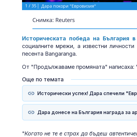
1
/
35
Дара покори "Евровизия"
Снимка: Reuters
Историческата победа на България в
социалните мрежи, а известни личности
песента Bangaranga.
От "Продължаваме промяната" написаха: "Б
Още по темата
Исторически успех! Дара спечели "Евр
Дара донесе на България награда за а
"
Когато не те е страх да бъдеш автентич