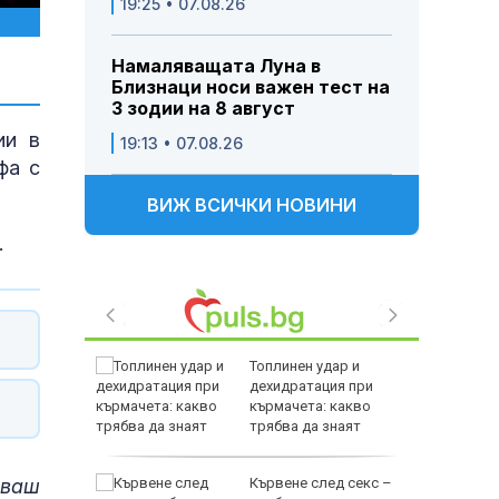
19:25 • 07.08.26
Намаляващата Луна в
Близнаци носи важен тест на
3 зодии на 8 август
ии в
19:13 • 07.08.26
фа с
ВИЖ ВСИЧКИ НОВИНИ
.
ваме Ива
Топлинен удар и
 получи
дехидратация при
екватна
кърмачета: какво
рижа
трябва да знаят
родителите
сваш
прави си
Кървене след секс –