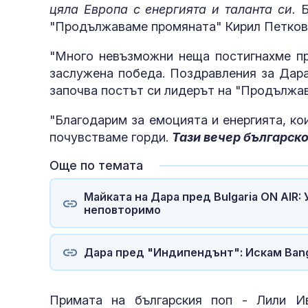
цяла Европа с енергията и таланта си.
Б
"Продължаваме промяната" Кирил Петков 
"Много невъзможни неща постигнахме пр
заслужена победа. Поздравления за Дара 
започва постът си лидерът на "Продължа
"Благодарим за емоцията и енергията, ко
почувстваме горди.
Тази вечер българско
Още по темата
Майката на Дара пред Bulgaria ON AIR
неповторимо
Дара пред "Индипендънт": Искам Bang
Примата на българския поп - Лили Ив