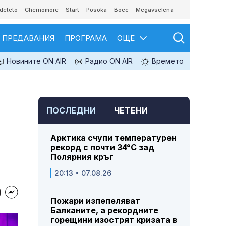
deteto
Chernomore
Start
Posoka
Boec
Megavselena
ПРЕДАВАНИЯ
ПРОГРАМА
ОЩЕ
Новините ON AIR
Радио ON AIR
Времето
ПОСЛЕДНИ
ЧЕТЕНИ
Арктика счупи температурен
рекорд с почти 34°C зад
Полярния кръг
20:13 • 07.08.26
Пожари изпепеляват
Балканите, а рекордните
горещини изострят кризата в