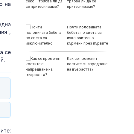
трябва ли да се
р на
притесняваме?
една
в сухи
Почти половината
ия",
рай
бебета по света са
изключително
кърмени през първите
шест месеца
а се
ос на
Как се променят
й.
 стана
костите с напредване
 Източна
на възрастта?
ите: