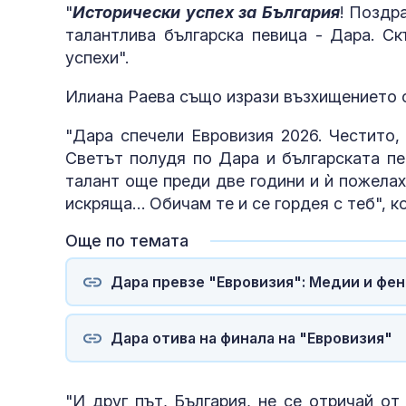
"
Исторически успех за България
! Поздр
талантлива българска певица - Дара. С
успехи".
Илиана Раева също изрази възхищението с
"Дара спечели Евровизия 2026. Честито,
Светът полудя по Дара и българската пе
талант още преди две години и ѝ пожелах
искряща… Обичам те и се гордея с теб", 
Още по темата
Дара превзе "Евровизия": Медии и фен
Дара отива на финала на "Евровизия"
"И друг път, България, не се отричай от