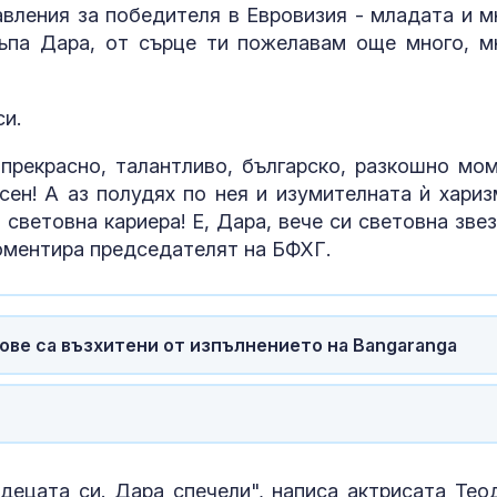
авления за победителя в Евровизия - младата и м
къпа Дара, от сърце ти пожелавам още много, м
и.
 прекрасно, талантливо, българско, разкошно мом
сен! А аз полудях по нея и изумителната ѝ хариз
 световна кариера! Е, Дара, вече си световна зве
коментира председателят на БФХГ.
ове са възхитени от изпълнението на Bangaranga
 децата си. Дара спечели", написа актрисата Тео