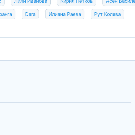
с
Лили Иванова
Кирил Петков
Асен Васил
ранга
Dara
Илиана Раева
Рут Колева