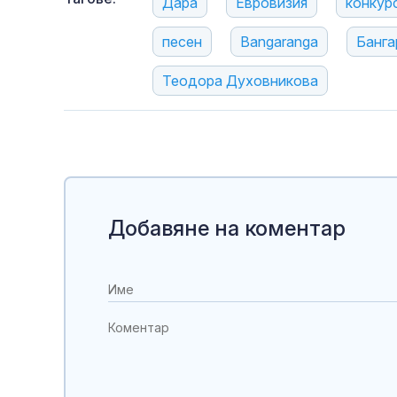
Дара
Евровизия
конкур
песен
Bangaranga
Банга
Теодора Духовникова
Добавяне на коментар