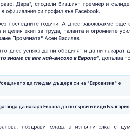
сам" за дома
раво, Дара", сподели бившият премиер и сълиде
в официалния си профил във Facebook.
ез последните години. А днес завоювахме още 
Голям пожар 
и целия екип за труда, таланта и огромните усил
треви гори к
Първомай
ваме Промяната" Асен Василев.
ито днес успяха да ни обединят и да ни накарат д
Рекорден изн
то знаме се вее най-високо в Европа
", допълва то
ток: България
батерията на
Европа
: Усещането да гледам дъщеря си на "Евровизия" е
aranga да накара Европа да потърси и види България
анова, поздрави младата изпълнителка с дум