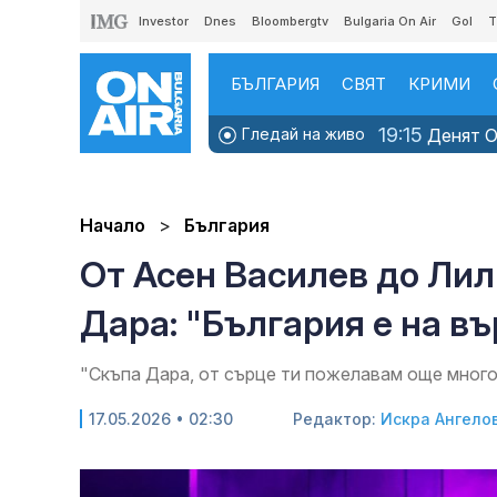
Investor
Dnes
Bloombergtv
Bulgaria On Air
Gol
T
БЪЛГАРИЯ
СВЯТ
КРИМИ
19:15
Гледай на живо
Денят ON
Начало
България
От Асен Василев до Лил
Дара: "България е на въ
"Скъпа Дара, от сърце ти пожелавам още много,
17.05.2026 • 02:30
Редактор:
Искра Ангело