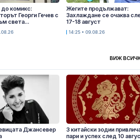
 до комикс:
Жегите продължават:
орът Георги Гечев с
Захлаждане се очаква сл
ъм света...
17-18 август
.08.26
14:25 • 09.08.26
ВИЖ ВСИЧ
певицата Джансевер
3 китайски зодии привлич
а
пари и успех след 10 авгу