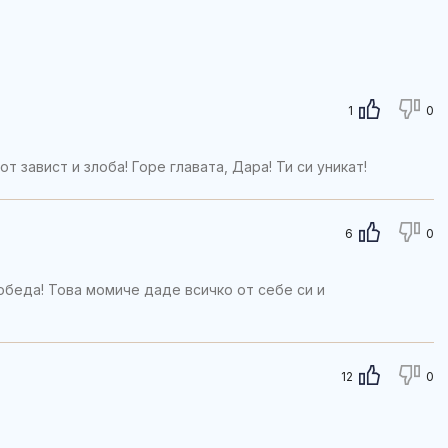
1
0
от завист и злоба! Горе главата, Дара! Ти си уникат!
6
0
беда! Това момиче даде всичко от себе си и
12
0