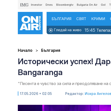
Investor
Dnes
Bloombergtv
Bulgaria On Air
Gol
T
БЪЛГАРИЯ
СВЯТ
КРИМИ
15:45
Гледай на живо
Телепаз
Начало
България
Исторически успех! Дар
Bangaranga
"Песента е чувство за сила и преодоляване на 
17.05.2026 • 02:05
Редактор:
Искра Ангело