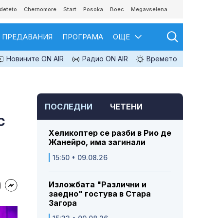
deteto
Chernomore
Start
Posoka
Boec
Megavselena
ПРЕДАВАНИЯ
ПРОГРАМА
ОЩЕ
Новините ON AIR
Радио ON AIR
Времето
ПОСЛЕДНИ
ЧЕТЕНИ
с
Хеликоптер се разби в Рио де
Жанейро, има загинали
15:50 • 09.08.26
Изложбата "Различни и
заедно" гостува в Стара
Загора