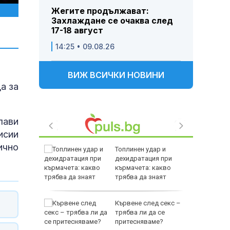
Жегите продължават:
Захлаждане се очаква след
17-18 август
14:25 • 09.08.26
ВИЖ ВСИЧКИ НОВИНИ
а за
лави
исии
ично
Топлинен удар и
спасиха
дехидратация при
ир
кърмачета: какво
трябва да знаят
родителите
 им слаби
Кървене след секс –
ски
трябва ли да се
в удар по
притесняваме?