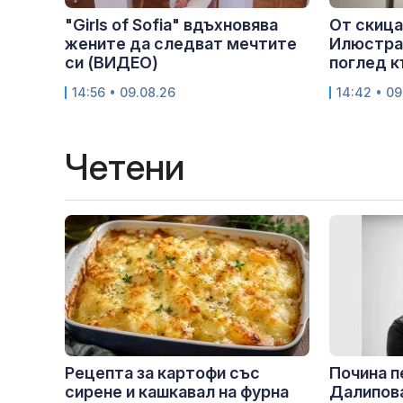
"Girls of Sofia" вдъхновява
От скица
жените да следват мечтите
Илюстрат
си (ВИДЕО)
поглед к
14:56 • 09.08.26
14:42 • 09
Четени
Рецепта за картофи със
Почина 
сирене и кашкавал на фурна
Далипов