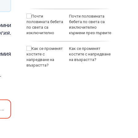
стика
раинец
Почти половината
о край
бебета по света са
омни
изключително
ргия
.
кърмени през първите
шест месеца
Как се променят
емия
Торонто
костите с напредване
на възрастта?
.
65500 E
→