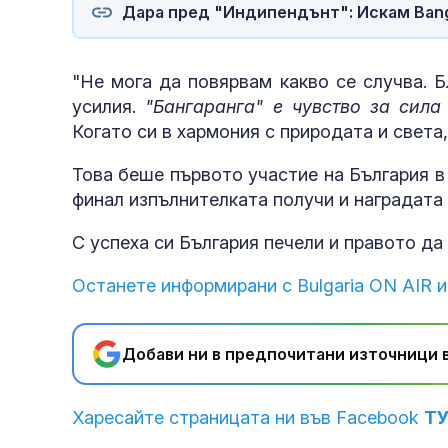
Дара пред "Индипендънт": Искам Bang
"Не мога да повярвам какво се случва. 
усилия.
"Бангаранга" е чувство за сила
Когато си в хармония с природата и света
Това беше първото участие на България в
финал изпълнителката получи и наградата
С успеха си България печели и правото д
Останете информирани с Bulgaria ON AIR и
Добави ни в предпочитани източници в
Харесайте страницата ни във Facebook
Т