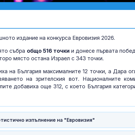
шното издание на конкурса Евровизия 2026.
оято събра
общо 516 точки
и донесе първата побед
второ място остана Израел с 343 точки.
ха на България максималните 12 точки, а Дара ог
яването на зрителския вот. Националните ком
елите добавиха още 312, с което България категор
Добрина:
Пожарникари 
куче от язов
“Кърджали”
ртистично изпълнение на "Евровизия"
Знаем всички
места: Зелен
загатва за но