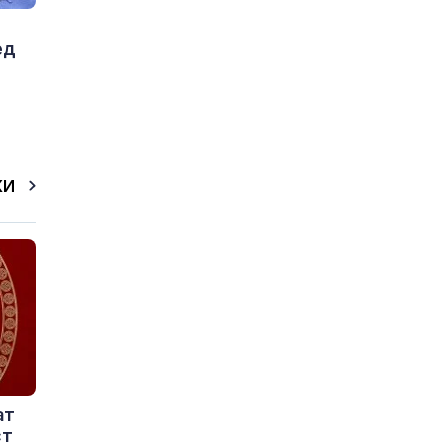
ед
КИ
ат
ст