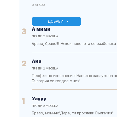
0
от 500
ДОБАВИ
А мими
3
ПРЕДИ 2 МЕСЕЦА
Браво, браво!!!! Някои човечета се разболяха 
Ани
2
ПРЕДИ 2 МЕСЕЦА
Перфектно изпълнение! Напълно заслужена по
България се гопдее с нея!
Уаууу
1
ПРЕДИ 2 МЕСЕЦА
Браво, момиче!Дара, ти прослави България!