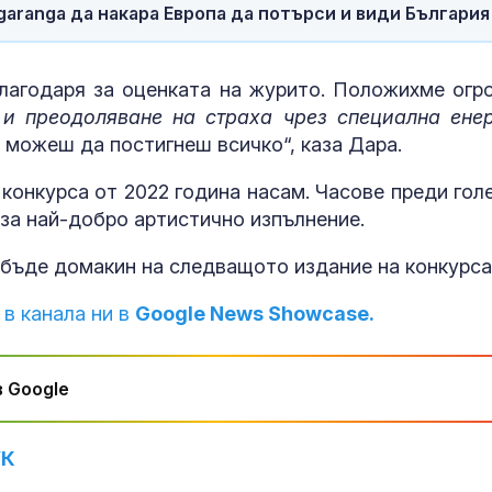
руската логи
aranga да накара Европа да потърси и види България
Задържаха ук
за убийствот
Благодаря за оценката на журито. Положихме огр
Слънчев бряг
 и преодоляване на страха чрез специална ене
, можеш да постигнеш всичко“, каза Дара.
Рускиня спря
 конкурса от 2022 година насам. Часове преди гол
Сабаленка в 
 за най-добро артистично изпълнение.
а бъде домакин на следващото издание на конкурса
 в канала ни в
Google News Showcase.
 Google
УК