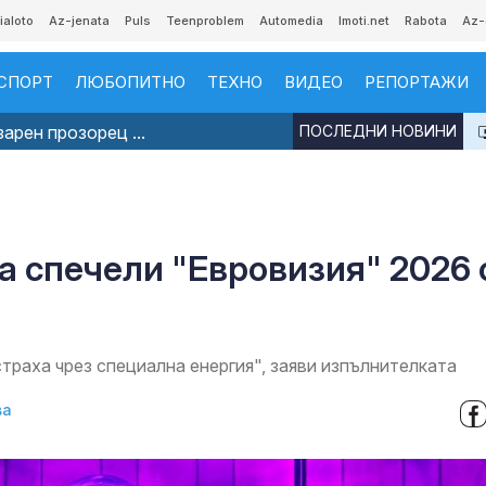
ialoto
Az-jenata
Puls
Teenproblem
Automedia
Imoti.net
Rabota
Az-
СПОРТ
ЛЮБОПИТНО
ТЕХНО
ВИДЕО
РЕПОРТАЖИ
арен прозорец ...
ПОСЛЕДНИ НОВИНИ
а спечели "Евровизия" 2026 
страха чрез специална енергия", заяви изпълнителката
ва