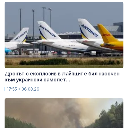
Дронът с експлозив в Лайпциг е бил насочен
към украински самолет...
17:55 • 06.08.26