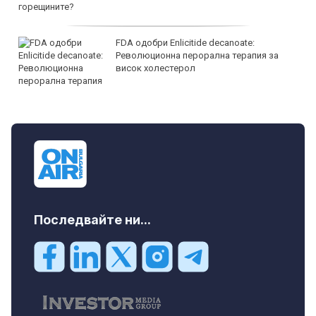
FDA одобри Еnlicitide decanoate:
Революционна перорална терапия за
висок холестерол
Последвайте ни...