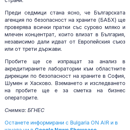
страни.
Преди седмици стана ясно, че Българската
агенция по безопасност на храните (БАБХ) ще
проверява всички пратки със сурово мляко и
млечен концентрат, които влизат в България,
независимо дали идват от Европейския съюз
или от трети държави.
Пробите ще се изпращат за анализ в
акредитираните лаборатории към областните
дирекции по безопасност на храните в София,
Шумен и Хасково. Вземането и изследването
на пробите ще е за сметка на бизнес
операторите.
Снимка: БГНЕС
Останете информирани с Bulgaria ON AIR и в
канала ни в
Google News Showcase.