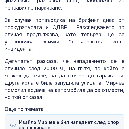
физическа разправа след забележка за
неправилно паркиране.
За случая потвърдиха на брифинг днес от
прокуратурата и СДВР. Разследването по
случая продължава, като тепърва ще се
установяват всички обстоятелства около
инцидента.
Депутатът разказа, че нападението се е
случило след 20:00 ч., на пътя, по който е
можел да мине, за да стигне до гаража си.
Друга кола е била запушила улицата, Мирчев
помолил водача на автомобила да се отмести,
но той отказал.
Още по темата
Ивайло Мирчев е бил нападнат след спор
за паркиране