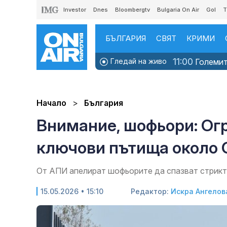
Investor
Dnes
Bloombergtv
Bulgaria On Air
Gol
T
БЪЛГАРИЯ
СВЯТ
КРИМИ
11:00
Гледай на живо
Големите
Начало
България
Внимание, шофьори: Ог
ключови пътища около 
От АПИ апелират шофьорите да спазват стрикт
15.05.2026 • 15:10
Редактор:
Искра Ангелов