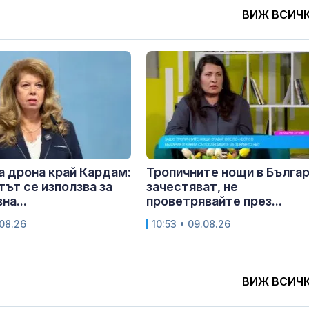
ВИЖ ВСИЧ
а дрона край Кардам:
Тропичните нощи в Бълга
ът се използва за
зачестяват, не
на...
проветрявайте през...
.08.26
10:53 • 09.08.26
ВИЖ ВСИЧ