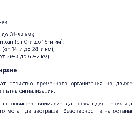
В Кричим съб
чки:
за съдебните
на убития Гео
 до 31-ви км);
 хан (от 0-и до 16-и км);
Над 20 000 е
(от 14-и до 28-и км);
в Британска 
т 39-и до 62-и км).
заради огром
иране
т стриктно временната организация на движе
 пътна сигнализация.
ат с повишено внимание, да спазват дистанция и д
то могат да застрашат безопасността на остана