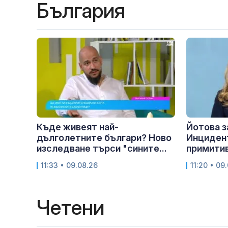
България
Къде живеят най-
Йотова з
дълголетните българи? Ново
Инцидент
изследване търси "сините...
примитив
11:33 • 09.08.26
11:20 • 09
Четени