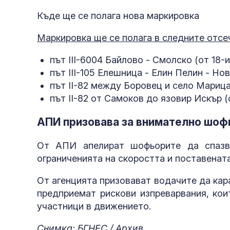
Къде ще се полага нова маркировка
Маркировка ще се полага в следните отсе
път III-6004 Байлово - Смолско (от 18-и
път III-105 Елешница - Елин Пелин - Нови
път II-82 между Боровец и село Марица 
път II-82 от Самоков до язовир Искър (о
АПИ призовава за внимателно шоф
От АПИ апелират шофьорите да спазва
ограниченията на скоростта и поставената
От агенцията призовават водачите да кар
предприемат рискови изпреварвания, кои
участници в движението.
Снимка: БГНЕС / Архив