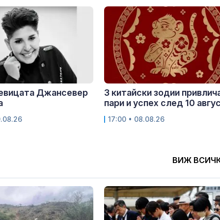
певицата Джансевер
3 китайски зодии привлич
а
пари и успех след 10 авгу
9.08.26
17:00 • 08.08.26
ВИЖ ВСИЧ