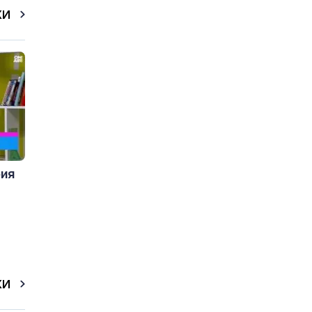
КИ
рия
КИ