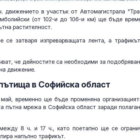
 ч. движението в участък от Автомагистрала "Тра
мболийски (от 102-и до 106-и км) ще бъде врем
ътна растителност.
е се затваря изпреварващата лента, а трафикъ
чват, че дейностите са необходими за подобряван
на движение.
 пътища в Софийска област
Бившият адво
Тръмп вече г
 май, временно ще бъде променяна организацият
прокурор
та пътна мрежа в Софийска област заради полаган
Почина певиц
ежду 8 ч. и 17 ч., като поетапно ще се ограни
Джансевер Д
спира напълно трафикът.