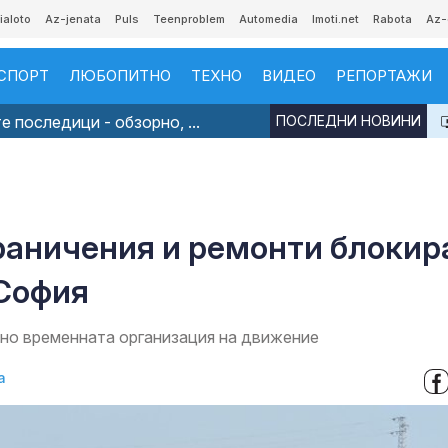
ialoto
Az-jenata
Puls
Teenproblem
Automedia
Imoti.net
Rabota
Az-
СПОРТ
ЛЮБОПИТНО
ТЕХНО
ВИДЕО
РЕПОРТАЖИ
 последици - обзорно, ...
ПОСЛЕДНИ НОВИНИ
раничения и ремонти блокир
София
но временната организация на движение
а