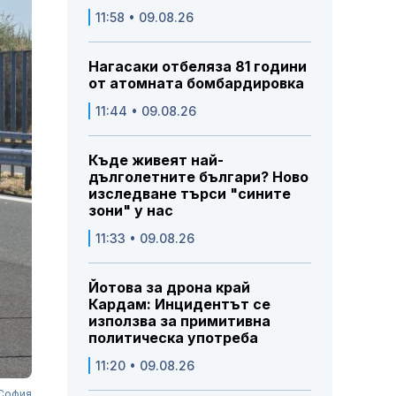
11:58 • 09.08.26
Нагасаки отбеляза 81 години
от атомната бомбардировка
11:44 • 09.08.26
Къде живеят най-
дълголетните българи? Ново
изследване търси "сините
зони" у нас
11:33 • 09.08.26
Йотова за дрона край
Кардам: Инцидентът се
използва за примитивна
политическа употреба
11:20 • 09.08.26
 София