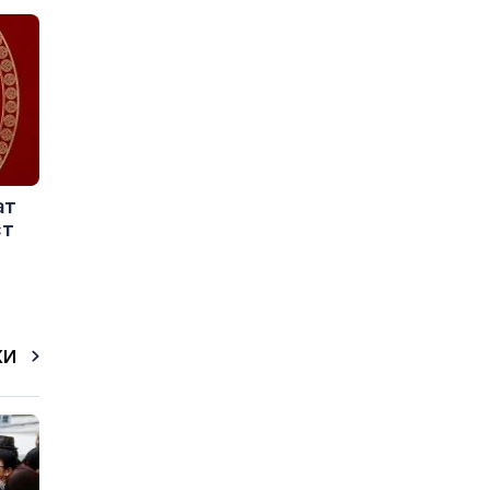
ат
ст
КИ