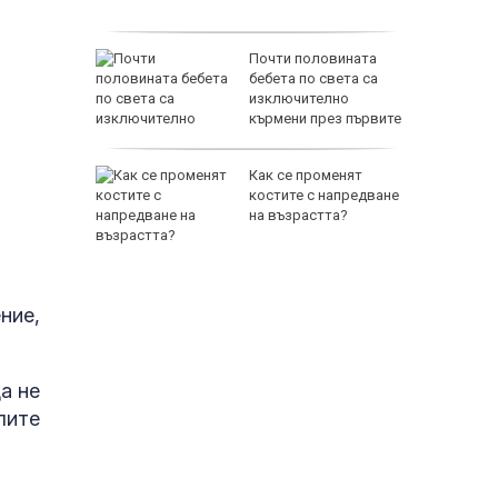
ират пари
Почти половината
 разходи
бебета по света са
рги
изключително
кърмени през първите
шест месеца
вакуирани
Как се променят
Колумбия
костите с напредване
ен пожар
на възрастта?
ние,
65500 E
а не
лите