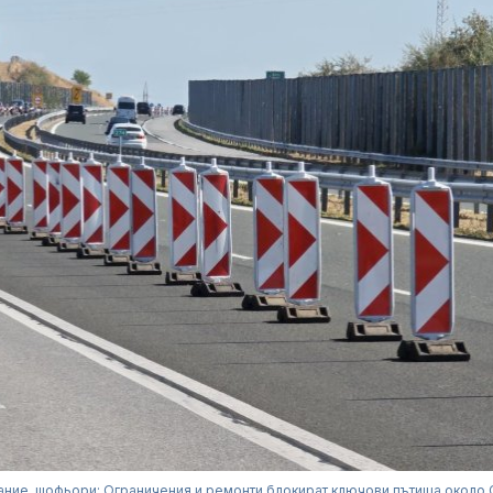
ание, шофьори: Ограничения и ремонти блокират ключови пътища около