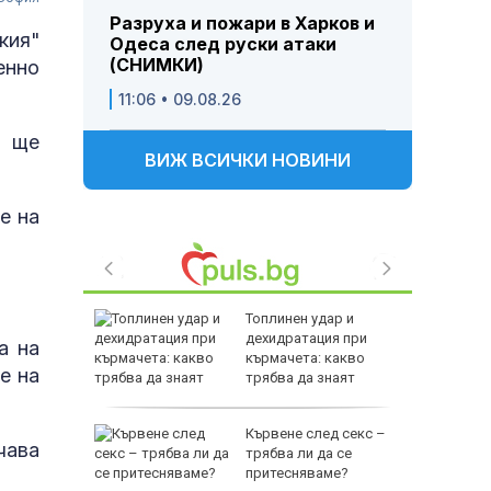
Разруха и пожари в Харков и
кия"
Одеса след руски атаки
(СНИМКИ)
енно
11:06 • 09.08.26
т ще
ВИЖ ВСИЧКИ НОВИНИ
е на
кат на
Топлинен удар и
лавен
дехидратация при
а на
кърмачета: какво
е на
трябва да знаят
родителите
ата
Кървене след секс –
чава
алипова
трябва ли да се
притесняваме?