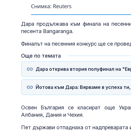
Снимка: Reuters
Дара продължава към финала на песенния
песента Bangaranga.
Финалът на песенния конкурс ще се провед
Още по темата
Дара открива втория полуфинал на "Ев
Йотова към Дара: Вярваме в успеха ти
Освен България се класират още Украй
Албания, Дания и Чехия.
Пет държави отпаднаха от надпреварата и