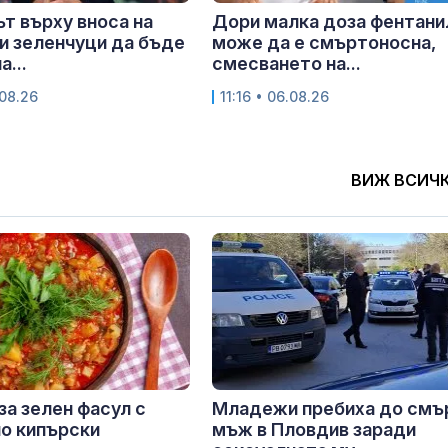
т върху вноса на
Дори малка доза фентани
и зеленчуци да бъде
може да е смъртоносна,
...
смесването на...
.08.26
11:16 • 06.08.26
ВИЖ ВСИЧ
за зелен фасул с
Младежи пребиха до смъ
о кипърски
мъж в Пловдив заради