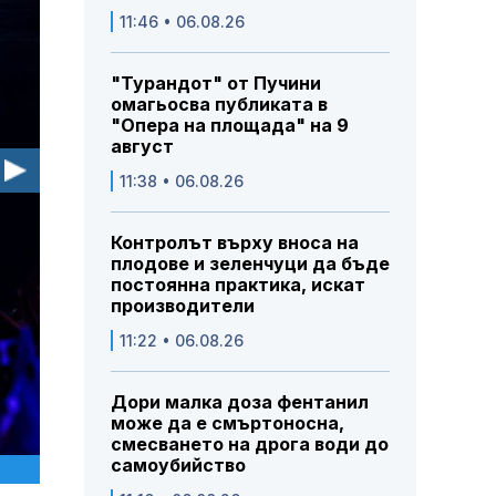
11:46 • 06.08.26
"Турандот" от Пучини
омагьосва публиката в
"Опера на площада" на 9
август
11:38 • 06.08.26
Контролът върху вноса на
плодове и зеленчуци да бъде
постоянна практика, искат
производители
11:22 • 06.08.26
Дори малка доза фентанил
може да е смъртоносна,
смесването на дрога води до
самоубийство