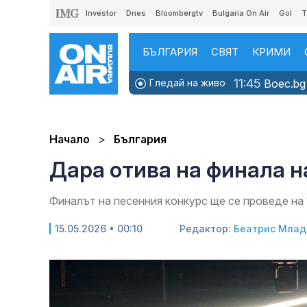
Investor
Dnes
Bloombergtv
Bulgaria On Air
Gol
T
БЪЛГАРИЯ
СВЯТ
КРИМИ
11:45
Гледай на живо
Boec.bg 
Начало
България
Дара отива на финала н
Финалът на песенния конкурс ще се проведе на 
15.05.2026 • 00:10
Редактор:
Беатрис Мла