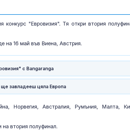
 конкурс "Евровизия". Тя откри втория полуфин
е на 16 май във Виена, Австрия.
ровизия" с Bangaranga
, ще завладееш цяла Европа
Пребиха тийн
на, Норвегия, Австралия, Румъния, Малта, Ки
училищен дв
 на втория полуфинал.