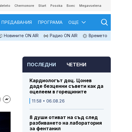
deteto
Chernomore
Start
Posoka
Boec
Megavselena
ПРЕДАВАНИЯ
ПРОГРАМА
ОЩЕ
Новините ON AIR
Радио ON AIR
Времето
ПОСЛЕДНИ
ЧЕТЕНИ
Кардиологът доц. Цонев
даде безценни съвети как да
оцелеем в горещините
11:58 • 06.08.26
8 души отиват на съд след
разбиването на лаборатория
за фентанил