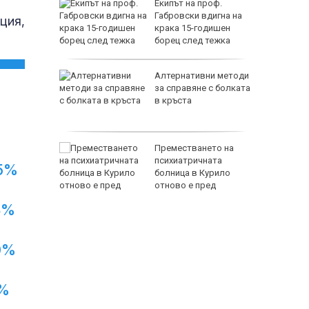
граждане
Екипът на проф.
Габровски вдигна на
ция,
крака 15-годишен
елите на
борец след тежка
травма и парализа
ургас
Алтернативни методи
нт с
за справяне с болката
елна
в кръста
 Жегата у
Преместването на
държи
психиатричната
5%
 - след
болница в Курило
отново е пред
изпитание
8%
0%
%