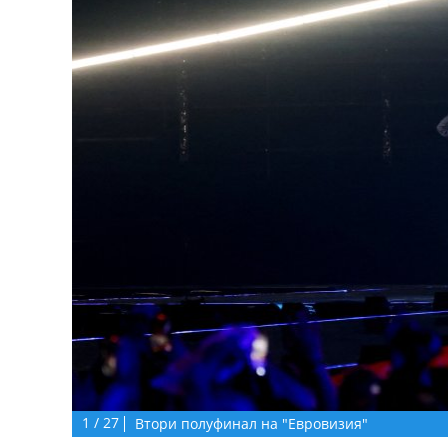
1
/
27
Втори полуфинал на "Евровизия"