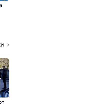
л
КИ
рт