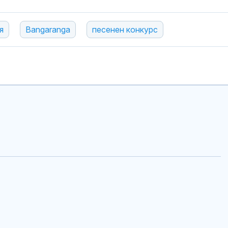
я
Bangaranga
песенен конкурс