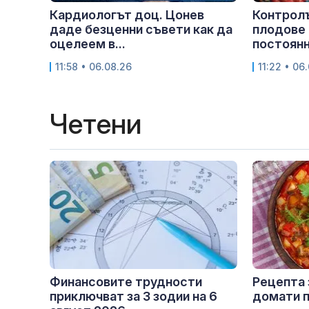
Кардиологът доц. Цонев
Контролъ
даде безценни съвети как да
плодове 
оцелеем в...
постоянна
11:58 • 06.08.26
11:22 • 06
Четени
Финансовите трудности
Рецепта 
приключват за 3 зодии на 6
домати п