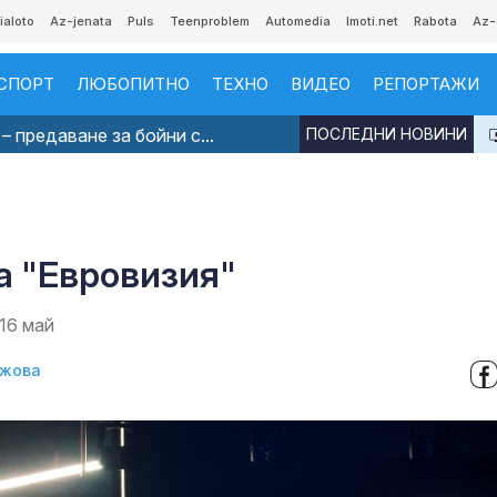
ialoto
Az-jenata
Puls
Teenproblem
Automedia
Imoti.net
Rabota
Az-
СПОРТ
ЛЮБОПИТНО
ТЕХНО
ВИДЕО
РЕПОРТАЖИ
– предаване за бойни с...
ПОСЛЕДНИ НОВИНИ
а "Евровизия"
16 май
джова