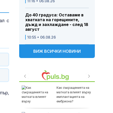
11:16 • 06.08.26
До 40 градуса: Оставаме в
хватката на горещините,
ал с
дъжд и захлаждане - след 18
август
10:55 • 06.08.26
ВИЖ ВСИЧКИ НОВИНИ
ейджър в
Как съкращенията на
пър,
ор
матката влияят върху
имплантацията на
ембриона?