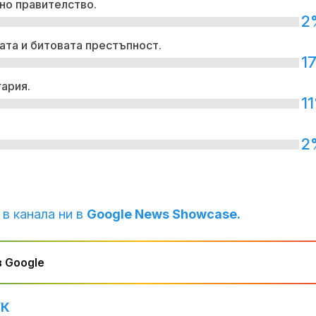
но правителство.
2
ата и битовата престъпност.
1
гария.
1
2
 в канала ни в
Google News Showcase.
 Google
УК