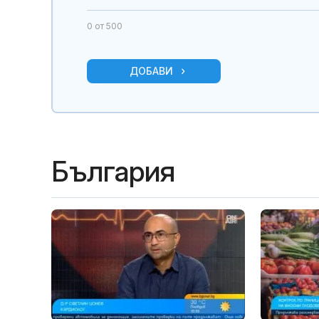
0
от 500
ДОБАВИ
България