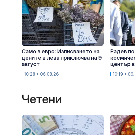
Само в евро: Изписването на
Радев п
цените в лева приключва на 9
космичес
август
център в
10:28 • 06.08.26
10:19 • 06
Четени