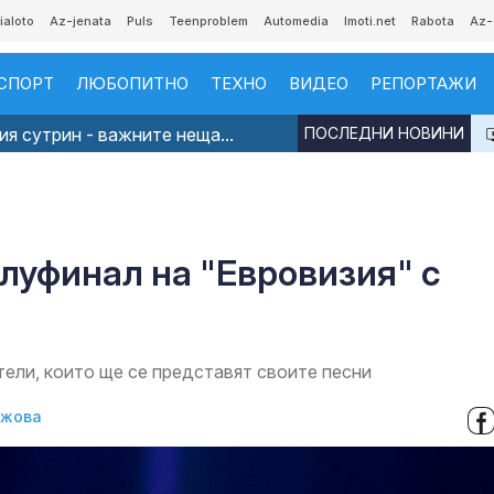
ialoto
Az-jenata
Puls
Teenproblem
Automedia
Imoti.net
Rabota
Az-
СПОРТ
ЛЮБОПИТНО
ТЕХНО
ВИДЕО
РЕПОРТАЖИ
я сутрин - важните неща...
ПОСЛЕДНИ НОВИНИ
луфинал на "Евровизия" с
ители, които ще се представят своите песни
джова