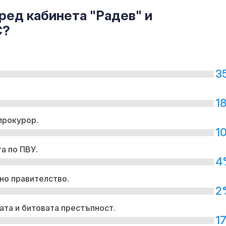
бил опасно б
пътнически с
ред кабинета "Радев" и
С?
Смъртоносния
в Пловдив: К
вижда на зап
камери
3
Полски бойци
идентифицира
1
украинския ф
прокурор.
1
а по ПВУ.
4
но правителство.
2
ата и битовата престъпност.
1