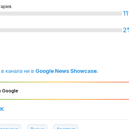
гария.
1
2
 в канала ни в
Google News Showcase.
 Google
УК