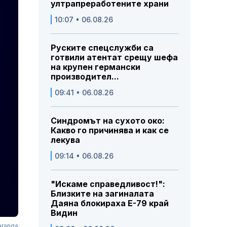
ултрапреработените храни
10:07 • 06.08.26
Руските спецслужби са
готвили атентат срещу шефа
на крупен германски
производител...
09:41 • 06.08.26
Синдромът на сухото око:
Какво го причинява и как се
лекува
09:14 • 06.08.26
"Искаме справедливост!":
Близките на загиналата
Даяна блокираха Е-79 край
Видин
aranga