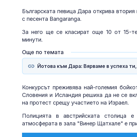
Българската певица Дара открива втория 
с песента Bangaranga.
За него ще се класират още 10 от 15-т
минути.
Още по темата
Йотова към Дара: Вярваме в успеха ти
Конкурсът преживява най-големия бойкот
Словения и Исландия решиха да не се вк
на протест срещу участието на Израел.
Полицията в австрийската столица е
атмосферата в зала "Винер Щатхале" е пр