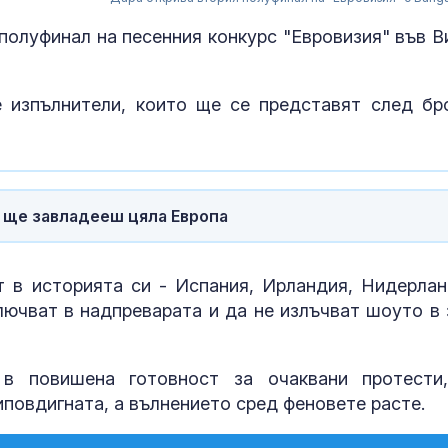
полуфинал на песенния конкурс "Евровизия" във В
е изпълнители, които ще се представят след бр
, ще завладееш цяла Европа
 в историята си - Испания, Ирландия, Нидерлан
лючват в надпреварата и да не излъчват шоуто в 
Проверки на 
Черноморието
трето заведе
нарушение
 в повишена готовност за очаквани протести
иповдигната, а вълнението сред феновете расте.
FAA: Хеликоп
Marine One на