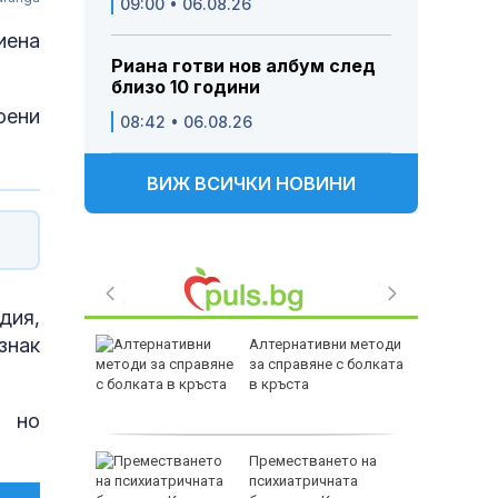
09:00 • 06.08.26
иена
Риана готви нов албум след
близо 10 години
оени
08:42 • 06.08.26
ВИЖ ВСИЧКИ НОВИНИ
дия,
знак
НАП по
Алтернативни методи
, всяко
за справяне с болката
ние е в
в кръста
, но
терът
Преместването на
 Тръмп
психиатричната