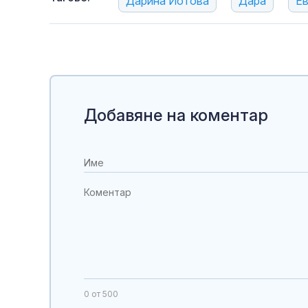
Дарина Йотова
Дара
Ев
Добавяне на коментар
0
от 500