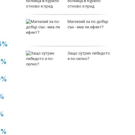
лизо до
болница в Курило
амолет
отново е пред
изпитание
т побой
Магнезий за по-добър
акво се
сън - има ли ефект?
исите от
5%
 са
Защо сутрин либидото
ни на
е по-силно?
8%
ронт
118000 
0%
%
%
7%