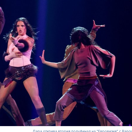
Дара открива втория полуфинал на "Евровизия" с Bang