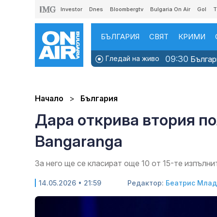
Investor
Dnes
Bloombergtv
Bulgaria On Air
Gol
T
БЪЛГАРИЯ
СВЯТ
КРИМИ
09:30
Гледай на живо
Българи
Начало
България
Дара открива втория по
Bangaranga
За него ще се класират още 10 от 15-те изпълн
14.05.2026 • 21:59
Редактор:
Беатрис Мла