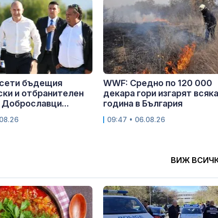
осети бъдещия
WWF: Средно по 120 000
ки и отбранителен
декара гори изгарят всяк
 Доброславци...
година в България
.08.26
09:47 • 06.08.26
ВИЖ ВСИЧ