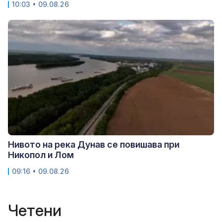
10:03 • 09.08.26
Нивото на река Дунав се повишава при
Никопол и Лом
09:16 • 09.08.26
Четени