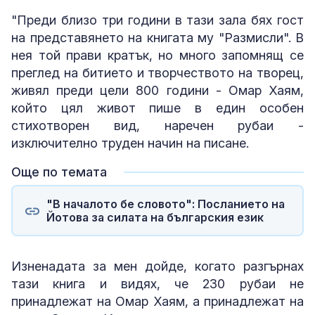
"Преди близо три години в тази зала бях гост
на представянето на книгата му "Размисли". В
нея той прави кратък, но много запомнящ се
преглед на битието и творчеството на творец,
живял преди цели 800 години - Омар Хаям,
който цял живот пише в един особен
стихотворен вид, наречен рубаи -
изключително труден начин на писане.
Още по темата
"В началото бе словото": Посланието на
Йотова за силата на българския език
Изненадата за мен дойде, когато разгърнах
тази книга и видях, че 230 рубаи не
принадлежат на Омар Хаям, а принадлежат на