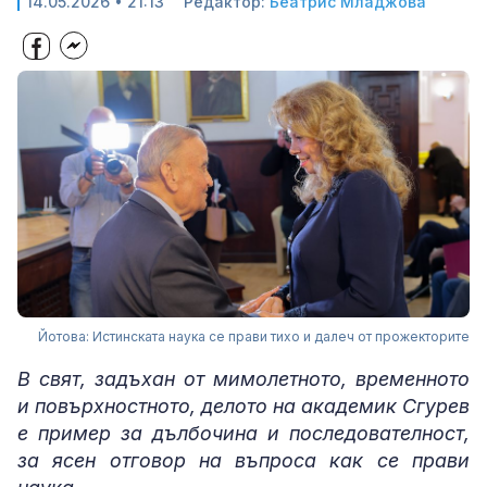
14.05.2026 • 21:13
Редактор:
Беатрис Младжова
Йотова: Истинската наука се прави тихо и далеч от прожекторите
В свят, задъхан от мимолетното, временното
и повърхностното, делото на академик Сгурев
е пример за дълбочина и последователност,
за ясен отговор на въпроса как се прави