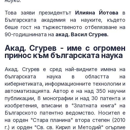
наука.
Това заяви президентът
Илияна Йотова
в
Българската академия на науките, където
беше гост на тържественото отбелязване на
90-годишнината на
акад. Васил Сгурев.
Акад. Сгурев - име с огромен
принос към българската наука
Акад. Сгурев е сред най-видните имена на
българската наука в областта на
кибернетиката, информационните технологии и
автоматизацията. Автор е на над 350 научни
публикации, 8 монографии и над 30 патента и
изобретения, вписани в "Златната книга" на
Българското патентно ведомство. Носител е
на орден "Стара планина" втора степен (2010
г.) и орден "Св. св. Кирил и Методий" огърлие