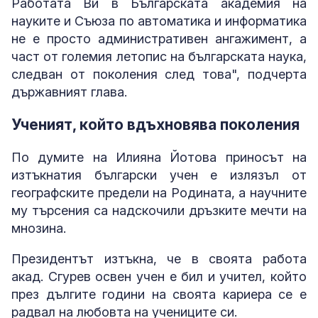
Работата Ви в Българската академия на
науките и Съюза по автоматика и информатика
не е просто административен ангажимент, а
част от големия летопис на българската наука,
следван от поколения след това", подчерта
държавният глава.
Ученият, който вдъхновява поколения
По думите на Илияна Йотова приносът на
изтъкнатия български учен е излязъл от
географските предели на Родината, а научните
му търсения са надскочили дръзките мечти на
мнозина.
Президентът изтъкна, че в своята работа
акад. Сгурев освен учен е бил и учител, който
през дългите години на своята кариера се е
радвал на любовта на учениците си.