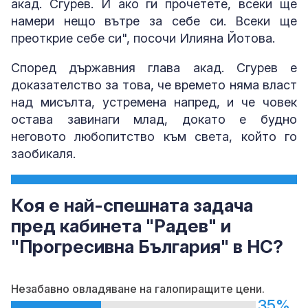
акад. Сгурев. И ако ги прочетете, всеки ще
намери нещо вътре за себе си. Всеки ще
преоткрие себе си", посочи Илияна Йотова.
Според държавния глава акад. Сгурев е
доказателство за това, че времето няма власт
над мисълта, устремена напред, и че човек
остава завинаги млад, докато е будно
неговото любопитство към света, който го
заобикаля.
Коя е най-спешната задача
пред кабинета "Радев" и
"Прогресивна България" в НС?
Незабавно овладяване на галопиращите цени.
35%