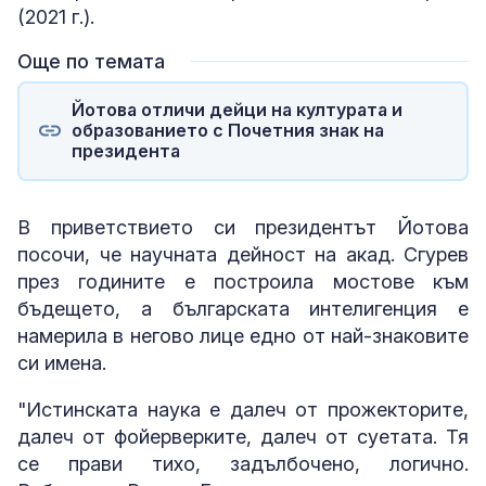
(2021 г.).
Още по темата
Йотова отличи дейци на културата и
образованието с Почетния знак на
президента
В приветствието си президентът Йотова
посочи, че научната дейност на акад. Сгурев
през годините е построила мостове към
бъдещето, а българската интелигенция е
намерила в негово лице едно от най-знаковите
си имена.
"Истинската наука е далеч от прожекторите,
далеч от фойерверките, далеч от суетата. Тя
се прави тихо, задълбочено, логично.