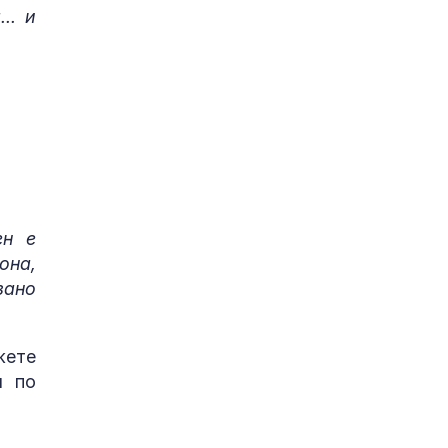
.. и
ен е
она,
зано
жете
я по