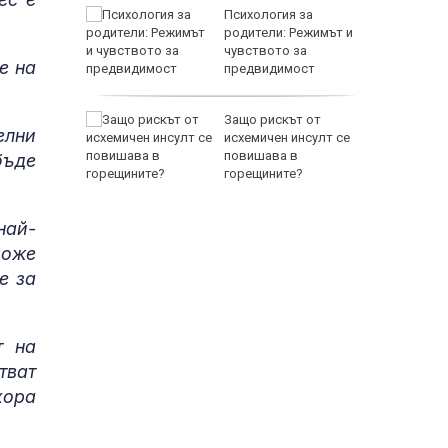
ението
Психология за
а
родители: Режимът и
двете
чувството за
е на
предвидимост
EUR
ащането
Защо рискът от
елни
исхемичен инсулт се
повишава в
бъде
горещините?
най-
може
е за
800 EUR
т на
тват
хора