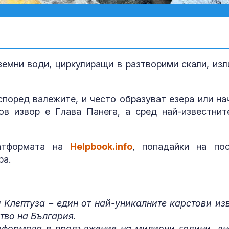
земни води, циркулиращи в разтворими скали, изл
според валежите, и често образуват езера или на
ов извор е Глава Панега, а сред най-известнит
Руски "любов
капани" прим
латформата на
Helpbook.info
, попадайки на по
украински во
към смъртта
ра.
Рекорд на ос
Майорка: 33 
на морската 
Клептуза – един от най-уникалните карстови из
тво на България.
оформяла в продължение на милиони години, дн