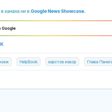
 в канала ни в
Google News Showcase.
 Google
УК
роеж
HelpBook
карстов извор
Глава Панег