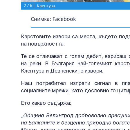
2
/
6
Клептуза
Снимка: Facebook
Карстовите извори са места, където под
на повърхността.
Те се отличават с голям дебит, вариращ 
на реки. В България най-големият карст
Клептуза и Девненските извори.
Наш потребител изпрати сигнал в п
социалните мрежи, като дословно го цити
Ето какво съдържа:
„Община Велинград доброволно пресуши 
на Балканите и безценно природно богатс
Място, което природата е създавала и 