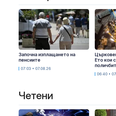
Започна изплащането на
Църковен
пенсиите
Ето кои 
поличби
07:03 • 07.08.26
06:40 • 07
Четени