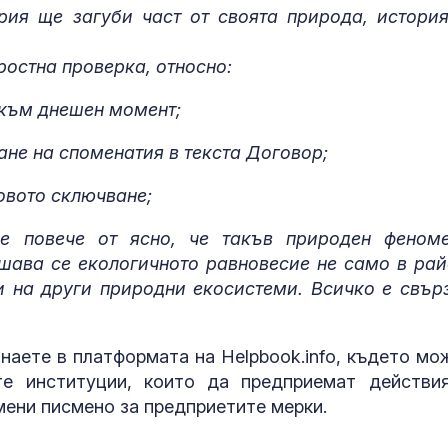
ия ще загуби част от своята природа, история.
ростна проверка, относно:
а към днешен момент;
е на споменатия в текста Договор;
говото сключване;
 е повече от ясно, че такъв природен феном
ава се екологичното равновесие не само в рай
и на други природни екосистеми. Всичко е свър
наете в платформата на Helpbook.info, където мо
те институции, които да предприемат действи
ени писмено за предприетите мерки.