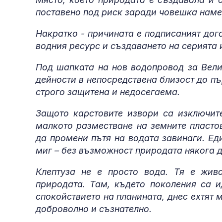
поставено под риск заради човешка наме
Накратко - причината е подписаният дог
водния ресурс и създаването на серията 
Под шапката на нов водопровод за Вели
дейности в непосредствена близост до пъ
строго защитена и недосегаема.
Защото карстовите извори са изключит
малкото разместване на земните пласто
да промени пътя на водата завинаги. Ед
миг – без възможност природата някога д
Клептуза не е просто вода. Тя е жив
природата. Там, където поколения са и
спокойствието на планината, днес ехтят 
доброволно и съзнателно.