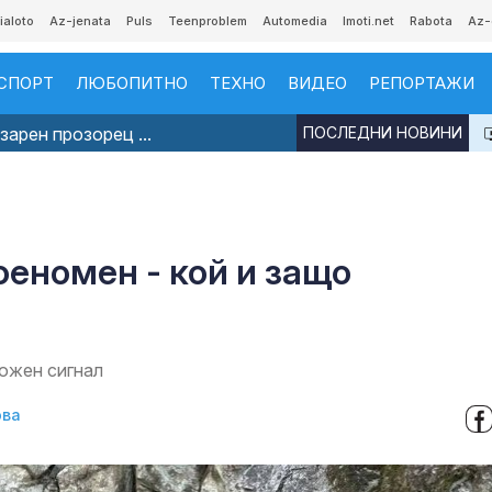
ialoto
Az-jenata
Puls
Teenproblem
Automedia
Imoti.net
Rabota
Az-
СПОРТ
ЛЮБОПИТНО
ТЕХНО
ВИДЕО
РЕПОРТАЖИ
арен прозорец ...
ПОСЛЕДНИ НОВИНИ
еномен - кой и защо
вожен сигнал
ова