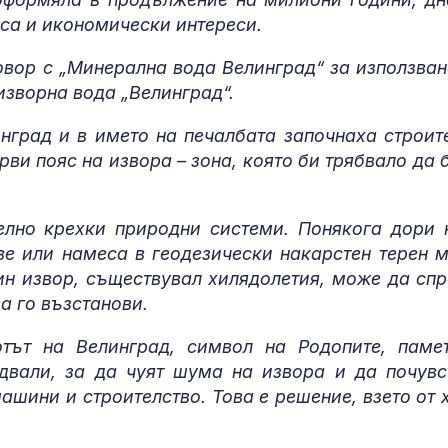
Пуснаха движ
са и икономически интереси.
по магистрал
"Тракия" и в 
овор с „Минерална вода Велинград“ за използван
посоки
изворна вода „Велинград“.
Започна изпл
нград и в името на печалбата започнаха строит
на пенсиите
рви пояс на извора – зона, която би трябвало да 
елно крехки природни системи. Понякога дори 
ве или намеса в геодезически накарстен терен 
ин извор, съществувал хилядолетия, може да спр
а го възстанови.
отът на Велинград, символ на Родопите, паме
двали, за да чуят шума на извора и да почувс
машини и строителство. Това е решение, взето от 