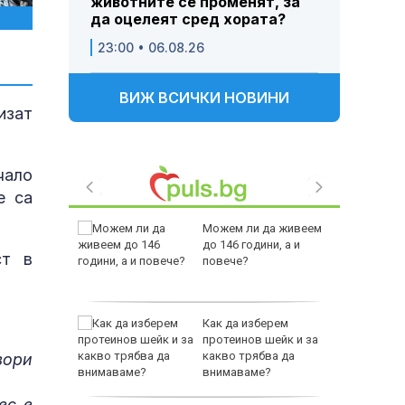
животните се променят, за
да оцелеят сред хората?
23:00 • 06.08.26
ВИЖ ВСИЧКИ НОВИНИ
изат
чало
е са
ни
Можем ли да живеем
амват
до 146 години, а и
ст в
йници
повече?
тров
Как да изберем
градуса
протеинов шейк и за
вода
какво трябва да
вори
внимаваме?
ес е