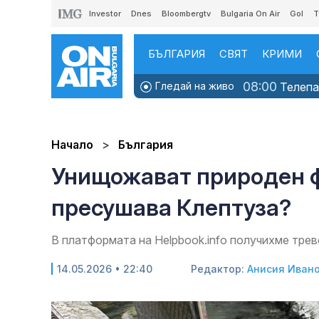
Investor
Dnes
Bloombergtv
Bulgaria On Air
Gol
T
БЪЛГАРИЯ
СВЯТ
КРИМИ
08:00
Гледай на живо
Телепаз
Начало
България
Унищожават природен ф
пресушава Клептуза?
В платформата на Helpbook.info получихме тре
14.05.2026 • 22:40
Редактор:
Анисия Иван