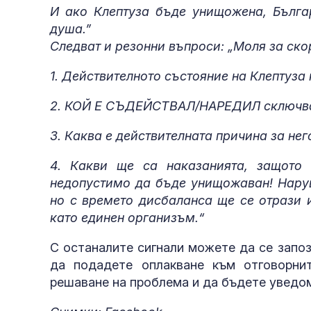
И ако Клептуза бъде унищожена, Българ
душа.”
Следват и резонни въпроси: „Моля за ско
1. Действителното състояние на Клептуз
2. КОЙ Е СЪДЕЙСТВАЛ/НАРЕДИЛ сключван
3. Каква е действителната причина за не
4. Какви ще са наказанията, защото
недопустимо да бъде унищожаван! Наруш
но с времето дисбаланса ще се отрази 
като единен организъм.“
С останалите сигнали можете да се запоз
да подадете оплакване към отговорни
решаване на проблема и да бъдете уведом