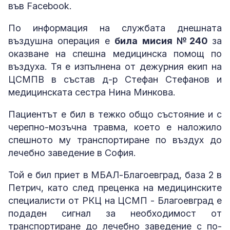
във Facebook.
По информация на службата днешната
въздушна операция е
била мисия №240
за
оказване на спешна медицинска помощ по
въздуха. Тя е изпълнена от дежурния екип на
ЦСМПВ в състав д-р Стефан Стефанов и
медицинската сестра Нина Минкова.
Пациентът е бил в тежко общо състояние и с
черепно-мозъчна травма, което е наложило
спешното му транспортиране по въздух до
лечебно заведение в София.
Той е бил приет в МБАЛ-Благоевград, база 2 в
Петрич, като след преценка на медицинските
специалисти от РКЦ на ЦСМП - Благоевград е
подаден сигнал за необходимост от
транспортиране до лечебно заведение с по-