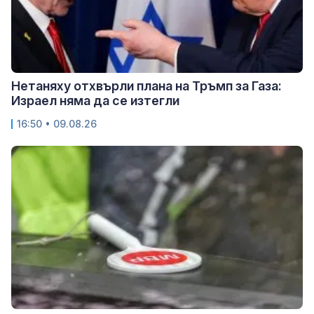
Нетаняху отхвърли плана на Тръмп за Газа:
Израел няма да се изтегли
16:50 • 09.08.26