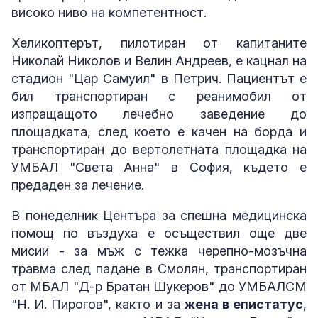
високо ниво на компетентност.
Хеликоптерът, пилотиран от капитаните
Николай Николов и Велин Андреев, е кацнал на
стадион "Цар Самуил" в Петрич. Пациентът е
бил транспортиран с реанимобил от
изпращащото лечебно заведение до
площадката, след което е качен на борда и
транспортиран до вертолетната площадка на
УМБАЛ "Света Анна" в София, където е
предаден за лечение.
В понеделник Центъра за спешна медицинска
помощ по въздуха е осъществил още две
мисии - за мъж с тежка черепно-мозъчна
травма след падане в Смолян, транспортиран
от МБАЛ "Д-р Братан Шукеров" до УМБАЛСМ
"Н. И. Пирогов", както и за
жена в епистатус
,