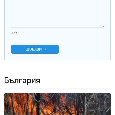
0
от 500
ДОБАВИ
България