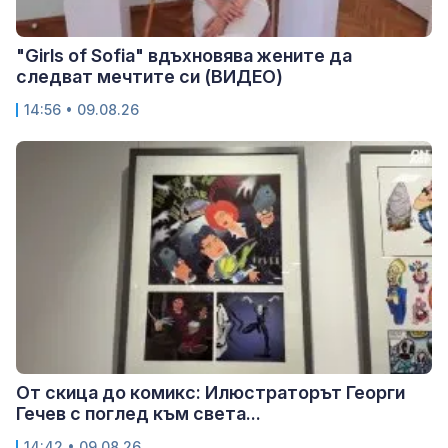
"Girls of Sofia" вдъхновява жените да
следват мечтите си (ВИДЕО)
14:56 • 09.08.26
От скица до комикс: Илюстраторът Георги
Гечев с поглед към света...
14:42 • 09.08.26