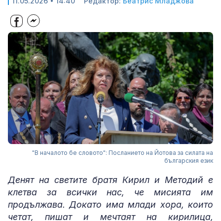
11.05.2026 • 14:40
Редактор:
Беатрис Младжова
"В началото бе словото": Посланието на Йотова за силата на
българския език
Денят на светите братя Кирил и Методий е
клетва за всички нас, че мисията им
продължава. Докато има млади хора, които
четат, пишат и мечтаят на кирилица,