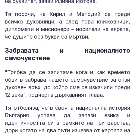
на буквите", заяви Илияна Йотова.
Тя посочи, че Кирил и Методий са преди
всичко духовници, а след това книжовници,
дипломати и мисионери – носители на вярата,
че душите без букви са мъртви.
Забравата и националното
самочувствие
"Трябва да се запитаме кога и как времето
обви в забрава нашето самочувствие за онзи
духовен връх, до който сме се изкачили преди
12 века", подчерта държавният глава.
Тя отбеляза, че в своята национална история
България успява да запази езика и
идентичността си в рамките на три царства,
дори когато на два пъти изчезва от картата на