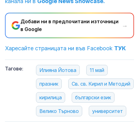
канала ни в
Google News Showcase.
Добави ни в предпочитани източници
→
в Google
Харесайте страницата ни във Facebook
ТУК
Тагове:
Илияна Йотова
11 май
празник
Св. св. Кирил и Методий
кирилица
български език
Велико Търново
университет