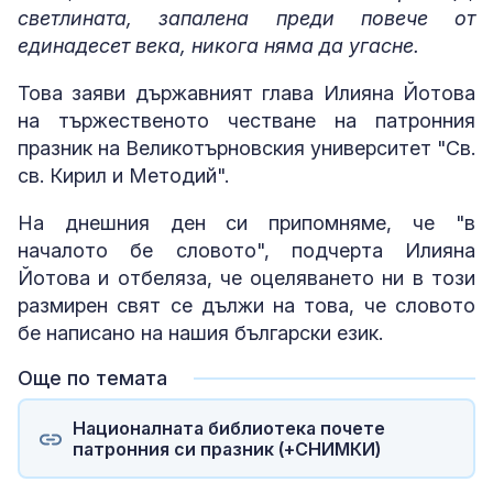
светлината, запалена преди повече от
единадесет века, никога няма да угасне.
Това заяви държавният глава Илияна Йотова
на тържественото честване на патронния
празник на Великотърновския университет "Св.
св. Кирил и Методий".
На днешния ден си припомняме, че "в
началото бе словото", подчерта Илияна
Йотова и отбеляза, че оцеляването ни в този
размирен свят се дължи на това, че словото
бе написано на нашия български език.
Още по темата
Националната библиотека почете
патронния си празник (+СНИМКИ)