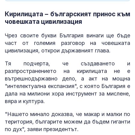
Кирилицата – българският принос към
човешката цивилизация
Чрез своите букви България винаги ще бъде
част от големия разговор на човешката
цивилизация, открои държавният глава.
Тя подчерта, че създаването и
разпространението на кирилицата не е
вътрешнодържавно дело, а акт на мощна
"интелектуална експанзия", с която България е
дала на милиони хора инструмент за мислене,
вяра и култура.
"Нашето минало доказва, че макар и малки по
територия, българите можем да бъдем гиганти
по дух", заяви президентът.