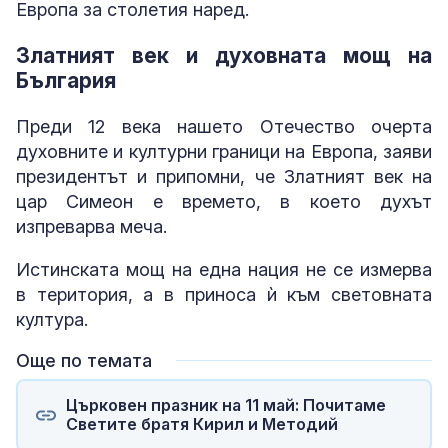
Европа за столетия наред.
Златният век и духовната мощ на
България
Преди 12 века нашето Отечество очерта
духовните и културни граници на Европа, заяви
президентът и припомни, че Златният век на
цар Симеон е времето, в което духът
изпреварва меча.
Истинската мощ на една нация не се измерва
в територия, а в приноса ѝ към световната
култура.
Още по темата
Църковен празник на 11 май: Почитаме
Светите братя Кирил и Методий