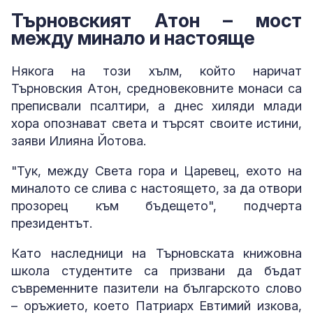
Търновският Атон – мост
между минало и настояще
Някога на този хълм, който наричат
Търновския Атон, средновековните монаси са
преписвали псалтири, а днес хиляди млади
хора опознават света и търсят своите истини,
заяви Илияна Йотова.
"Тук, между Света гора и Царевец, ехото на
миналото се слива с настоящето, за да отвори
прозорец към бъдещето", подчерта
президентът.
Като наследници на Търновската книжовна
школа студентите са призвани да бъдат
съвременните пазители на българското слово
– оръжието, което Патриарх Евтимий изкова,