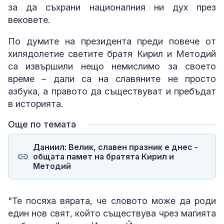
за да съхрани националния ни дух през
вековете.
По думите на президента преди повече от
хилядолетие светите братя Кирил и Методий
са извършили нещо немислимо за своето
време – дали са на славяните не просто
азбука, а правото да съществуват и пребъдат
в историята.
Още по темата
Даниил: Велик, славен празник е днес -
общата памет на братята Кирил и
Методий
"Те посяха вярата, че словото може да роди
един нов свят, който съществува чрез магията