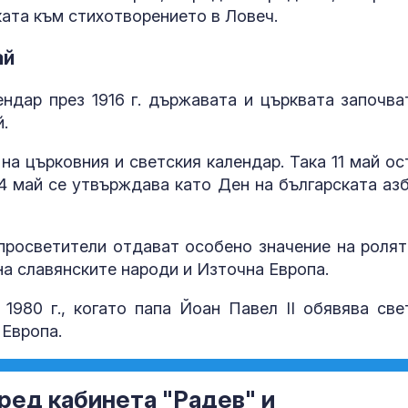
ката към стихотворението в Ловеч.
ай
ндар през 1916 г. държавата и църквата започва
.
 на църковния и светския календар. Така 11 май ос
24 май се утвърждава като Ден на българската азб
просветители отдават особено значение на ролят
на славянските народи и Източна Европа.
980 г., когато папа Йоан Павел II обявява све
 Европа.
ред кабинета "Радев" и