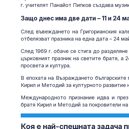
г. учителят Панайот Пипков създава музи
Защо днес има две дати – 11 и 24 м
След въвеждането на Григорианския кале
отбелязват празника на една дата – 24 май
След 1969 г. обаче се стига до разделяне
църковният празник на светите братя, а 
просвета и култура.
В епохата на Възраждането българските 
Кирил и Методий за културното развитие 
Международното признание идва и през 1
братя Кирил и Методий за покровители на
Коя е най-спешната задача п