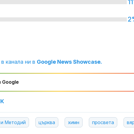
1
2
 в канала ни в
Google News Showcase.
 Google
УК
 и Методий
църква
химн
просвета
вя