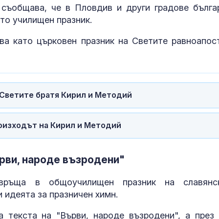
 съобщава, че в Пловдив и други градове бълга
то училищен празник.
ява като църковен празник на Светите равноапос
 Светите братя Кирил и Методий
роизходът на Кирил и Методий
рви, народе възродени"
връща в общоучилищен празник на славянс
 идеята за празничен химн.
 текста на "Върви, народе възродени", а през 