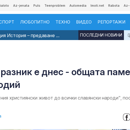
ialoto
Az-jenata
Puls
Teenproblem
Automedia
Imoti.net
Rabota
Az-
СПОРТ
ЛЮБОПИТНО
ТЕХНО
ВИДЕО
РЕПОРТАЖИ
я История – предаване ...
ПОСЛЕДНИ НОВИНИ
празник е днес - общата пам
тодий
тния християнски живот до всички славянски народи", по
а