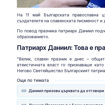
Lo
Unmute
91
На 11 май Българската православна 
създателите на славянската писменост и 
По повод празника патриарх Даниил подч
образованието.
Патриарх Даниил: Това е пр
"Велик, славен празник е днес – обща
атеистичната власт го признаваше като 
Негово Светейшество Българският патриа
Още по темата
Даниил призова църквата да отговори