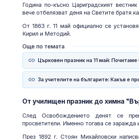
Година по-късно Цариградският вестник
вече отбелязват деня на Светите братя ка
От 1863 г. 11 май официално се установ
Кирил и Методий.
Още по темата
Църковен празник на 11 май: Почитаме
За учителите на българите: Какъв е п
От училищен празник до химна "Въ
След Освобождението денят се пре
просветители. Именно тогава се заражда и
През 1892 г. Стоян Михайловски написва