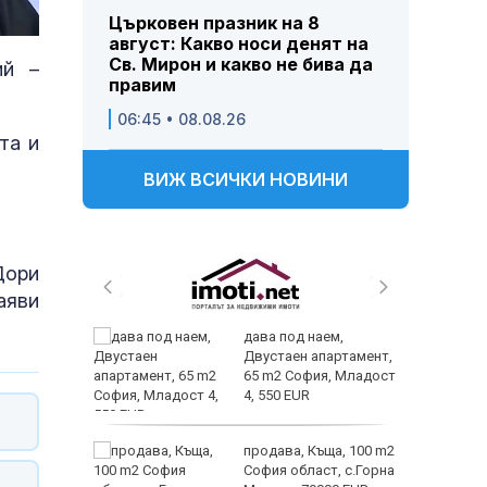
Църковен празник на 8
август: Какво носи денят на
Св. Мирон и какво не бива да
ий –
правим
06:45 • 08.08.26
та и
ВИЖ ВСИЧКИ НОВИНИ
Дори
аяви
 и
дава под наем,
 при
Двустаен апартамент,
акво
65 m2 София, Младост
аят
4, 550 EUR
 секс –
продава, Къща, 100 m2
се
София област, с.Горна