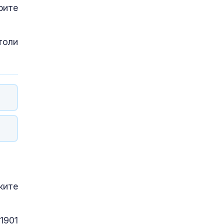
рите
толи
ките
1901