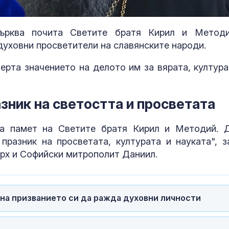
aded
:
.11%
църква почита Светите братя Кирил и Метод
духовни просветители на славянските народи.
ерта значението на делото им за вярата, култура
азник на светостта и просветата
та памет на Светите братя Кирил и Методий. 
празник на просветата, културата и науката", з
рх и Софийски митрополит Даниил.
След гонка с
Топлинен удар
полицията: Задържаха
дехидратация
мъж, у когото
кърмачета: к
намериха 460 000 евро
трябва да зн
родителите
 на призванието си да ражда духовни личности
Горещините не
Кървене след
отстъпват, обявен е
трябва ли да 