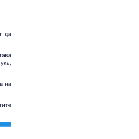
т да
тава
ука,
а на
тите