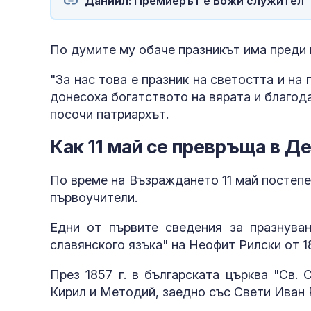
Даниил: Премиерът е Божи служител
По думите му обаче празникът има преди 
"За нас това е празник на светостта и на
донесоха богатството на вярата и благод
посочи патриархът.
Как 11 май се превръща в Д
По време на Възраждането 11 май постепе
първоучители.
Едни от първите сведения за празнува
славянского язъка" на Неофит Рилски от 18
През 1857 г. в българската църква "Св.
Кирил и Методий, заедно със Свети Иван 