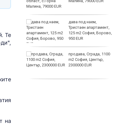
е?
Малина, 79000 EUR
астерои
ината
дава под наем,
та са
Тристаен апартамент,
о
125 m2 София, Борово,
. Те
 първите
950 EUR
ди",
нят
продава, Сграда, 1100
предване
m2 София, Център,
?
2300000 EUR
Полярни
ките
дава под наем,
Двустаен апартамент,
55 m2 София, Младост
атия
4, 650 EUR
т на