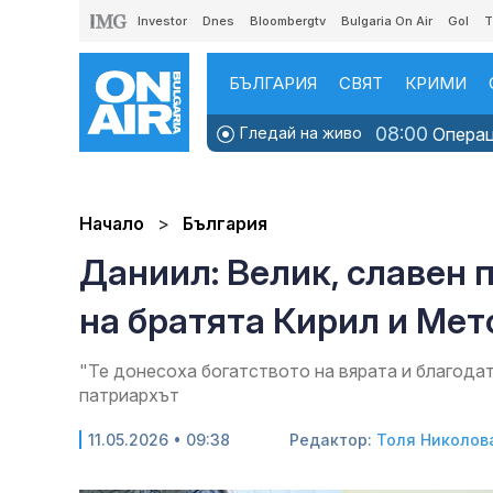
Investor
Dnes
Bloombergtv
Bulgaria On Air
Gol
T
БЪЛГАРИЯ
СВЯТ
КРИМИ
08:00
Гледай на живо
Операци
Начало
България
Даниил: Велик, славен 
на братята Кирил и Ме
"Те донесоха богатството на вярата и благода
патриархът
11.05.2026 • 09:38
Редактор:
Толя Николов