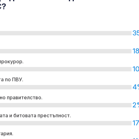
С?
3
1
прокурор.
1
а по ПВУ.
4
но правителство.
2
ата и битовата престъпност.
1
гария.