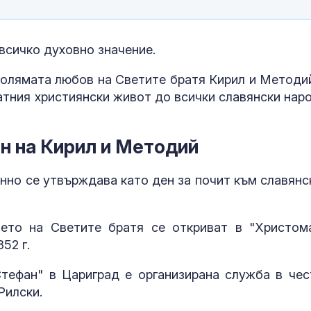
оранжев код за 21
притеснявам
области
всичко духовно значение.
Край на двойното
Почти полов
обозначаване на
бебета по све
цените в евро и в
изключителн
 голямата любов на Светите братя Кирил и Методий
левове
кърмени през
атния християнски живот до всички славянски наро
шест месеца
Страх в Кремъл: ФСБ
Как се проме
вече решава съдбата
костите с на
ен на Кирил и Методий
на руския елит
на възрастта
нно се утвърждава като ден за почит към славянс
нето на Светите братя се откриват в "Христом
52 г.
 Стефан" в Цариград е организирана служба в чес
Рилски.