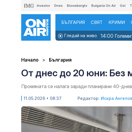
Investor
Dnes
Bloombergtv
Bulgaria On Air
Gol
T
БЪЛГАРИЯ
СВЯТ
КРИМИ
14:00
Гледай на живо
Големит
Начало
България
От днес до 20 юни: Без
Промяната се налага заради планирани 40-дн
11.05.2026 • 08:37
Редактор:
Искра Ангело