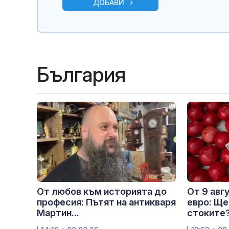
ДОБАВИ
България
От любов към историята до
От 9 авг
професия: Пътят на антикваря
евро: Ще
Мартин...
стоките