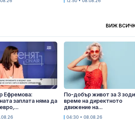
.08.26
12:50 • 08.08.26
ВИЖ ВСИЧ
р Ефремова:
По-добър живот за 3 зоди
ата заплата няма да
време на директното
евро,...
движение на...
.08.26
04:30 • 08.08.26