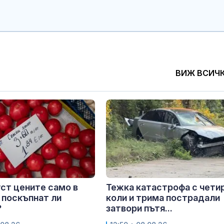
ВИЖ ВСИЧ
уст цените само в
Тежка катастрофа с чети
 поскъпнат ли
коли и трима пострадали
?
затвори пътя...