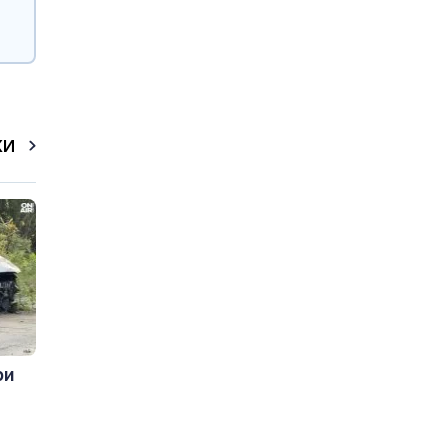
КИ
ри