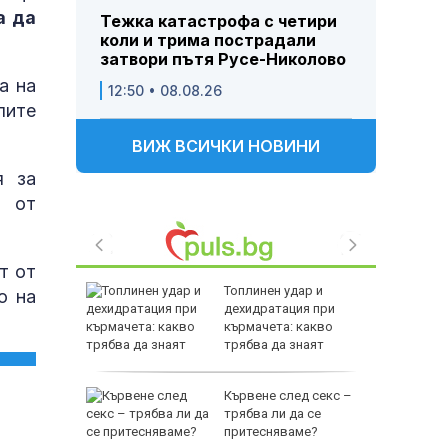
а да
Тежка катастрофа с четири
коли и трима пострадали
затвори пътя Русе-Николово
а на
12:50 • 08.08.26
лите
ВИЖ ВСИЧКИ НОВИНИ
я за
т от
т от
дентът
Топлинен удар и
о на
- срещу
дехидратация при
кърмачета: какво
ра на
трябва да знаят
родителите
а
Кървене след секс –
н: Какъв
трябва ли да се
аински,
притесняваме?