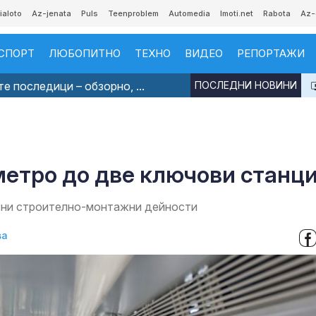
ialoto
Az-jenata
Puls
Teenproblem
Automedia
Imoti.net
Rabota
Az-
СПОРТ
ЛЮБОПИТНО
ТЕХНО
ВИДЕО
РЕПОРТАЖИ
е последици – обзорно, ...
ПОСЛЕДНИ НОВИНИ
 метро до две ключови станц
евни строително-монтажни дейности
ва