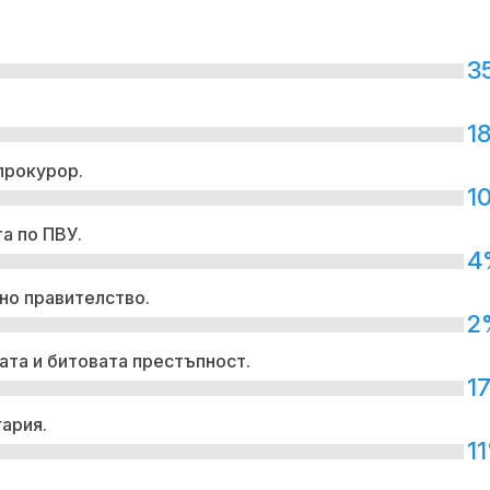
руски или ир
Няма поражен
3
критична
инфраструкту
нахлуването 
1
небето ни
прокурор.
Времето утро
1
Температурит
ще се понижа
а по ПВУ.
бъдат 30° - 35
4
но правителство.
2
ата и битовата престъпност.
1
гария.
1