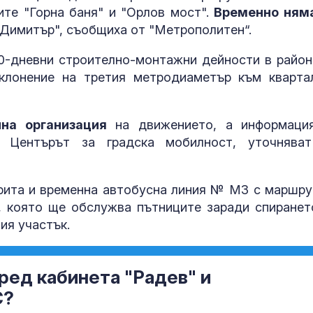
те "Горна баня" и "Орлов мост".
Временно ням
 Димитър", съобщиха от "Метрополитен“.
0-дневни строително-монтажни дейности в район
клонение на третия метродиаметър към кварта
на организация
на движението, а информаци
 Центърът за градска мобилност, уточнява
зкрита и временна автобусна линия № М3 с маршру
Мирчев: Инци
, която ще обслужва пътниците заради спиранет
край Кардам 
ия участък.
критична
инфраструкту
държава от НАТО
ред кабинета "Радев" и
Костадинов з
нахлулия дро
С?
е дронът? Укр