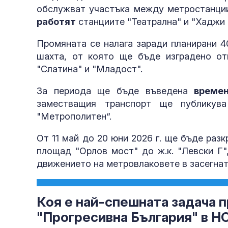
обслужват участъка между метростанции
работят
станциите "Театрална" и "Хаджи
Промяната се налага заради планирани 4
шахта, от която ще бъде изградено от
"Слатина" и "Младост".
За периода ще бъде въведена
времен
заместващия транспорт ще публикува
"Метрополитен“.
От 11 май до 20 юни 2026 г. ще бъде ра
площад "Орлов мост" до ж.к. "Левски Г"
движението на метровлаковете в засегнат
Коя е най-спешната задача п
"Прогресивна България" в Н