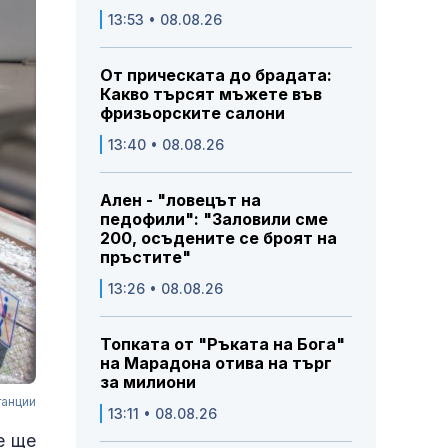
13:53 • 08.08.26
От прическата до брадата:
Какво търсят мъжете във
фризьорските салони
13:40 • 08.08.26
Ален - "ловецът на
педофили": "Заловили сме
200, осъдените се броят на
пръстите"
13:26 • 08.08.26
Топката от "Ръката на Бога"
на Марадона отива на търг
за милиони
танции
13:11 • 08.08.26
е ще