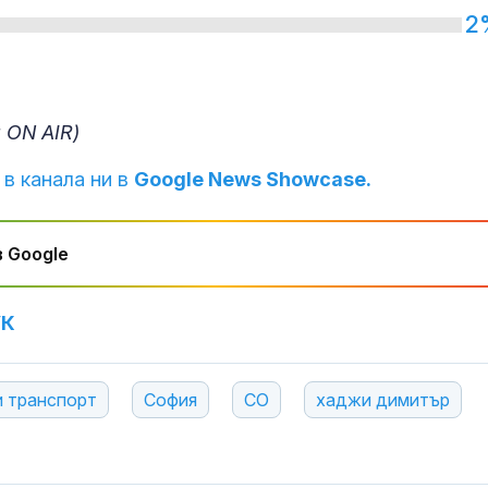
2
 ON AIR)
 в канала ни в
Google News Showcase.
 Google
УК
и транспорт
София
СО
хаджи димитър