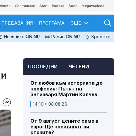
deteto
Chernomore
Start
Posoka
Boec
Megavselena
ПРЕДАВАНИЯ
ПРОГРАМА
ОЩЕ
Новините ON AIR
Радио ON AIR
Времето
ПОСЛЕДНИ
ЧЕТЕНИ
ии
От любов към историята до
професия: Пътят на
антикваря Мартин Калчев
14:10 • 08.08.26
От 9 август цените само в
евро: Ще поскъпнат ли
стоките?