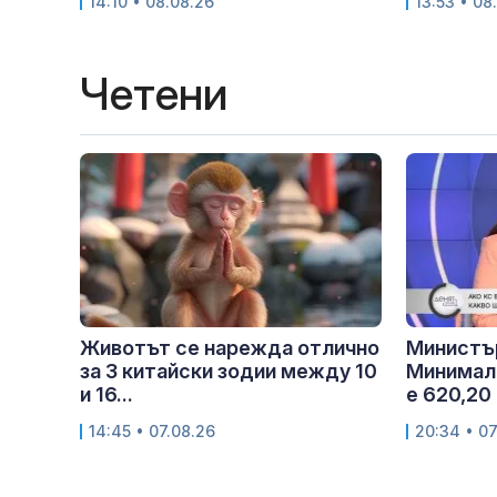
14:10 • 08.08.26
13:53 • 08
Четени
Животът се нарежда отлично
Министъ
за 3 китайски зодии между 10
Минималн
и 16...
е 620,20 
14:45 • 07.08.26
20:34 • 07