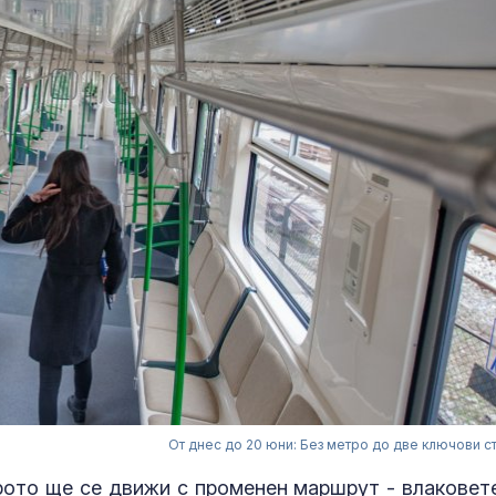
От днес до 20 юни: Без метро до две ключови с
трото ще се движи с променен маршрут - влаковет