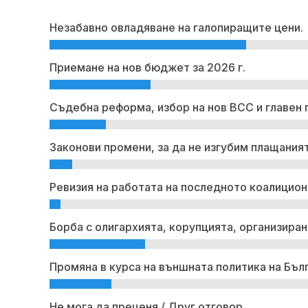
Незабавно овладяване на галопиращите цени.
Приемане на нов бюджет за 2026 г.
Съдебна реформа, избор на нов ВСС и главен 
Законови промени, за да не изгубим плащаният
Ревизия на работата на последното коалицион
Борба с олигархията, корупцията, организиран
Промяна в курса на външната политика на Бъл
Не мога да преценя / Друг отговор.