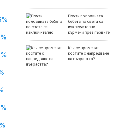
ански?
ия върху
Почти половината
5%
бебета по света са
ра след
изключително
на дрон в
кърмени през първите
8%
шест месеца
:
Как се променят
0%
е слабо
костите с напредване
т и ще
на възрастта?
°
%
%
7%
1%