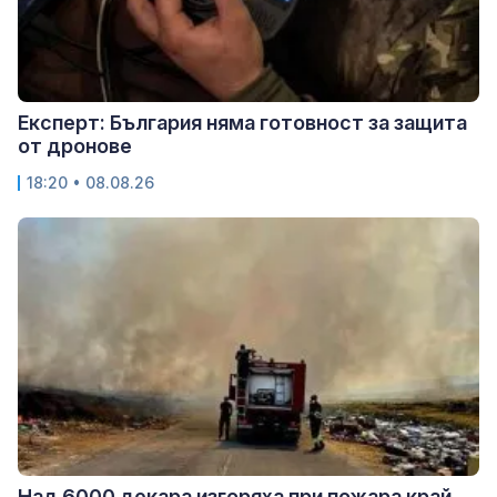
Експерт: България няма готовност за защита
от дронове
18:20 • 08.08.26
Над 6000 декара изгоряха при пожара край