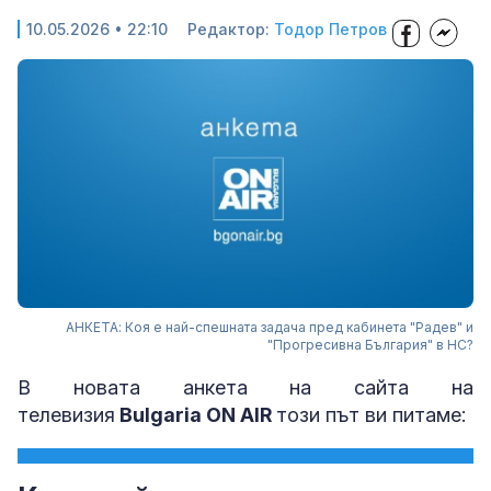
10.05.2026 • 22:10
Редактор:
Тодор Петров
АНКЕТА: Коя е най-спешната задача пред кабинета "Радев" и
"Прогресивна България" в НС?
В новата анкета на сайта на
телевизия
Bulgaria ON AIR
този път ви питаме: