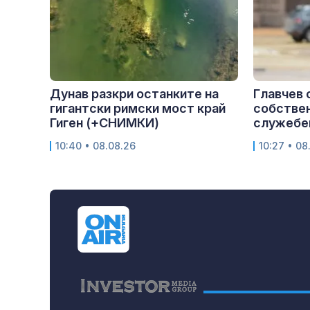
Дунав разкри останките на
Главчев 
гигантски римски мост край
собствен
Гиген (+СНИМКИ)
служебен
10:40 • 08.08.26
10:27 • 08