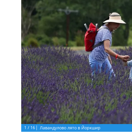
1
/
16
Лавандулово лято в Йоркшир