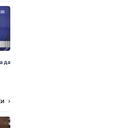
а да
КИ