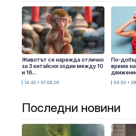
Животът се нарежда отлично
По-добър
за 3 китайски зодии между 10
време на
и 16...
движение
14:45 • 07.08.26
04:30 • 0
Последни новини