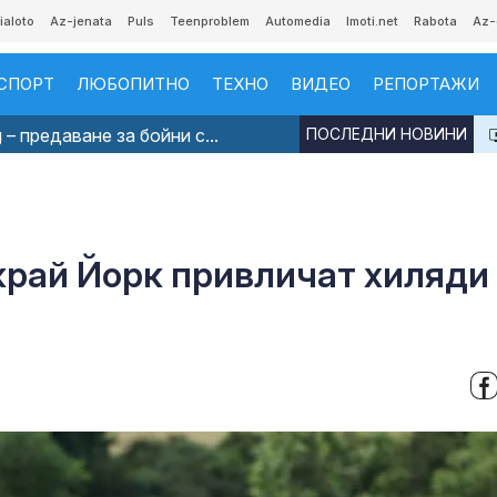
ialoto
Az-jenata
Puls
Teenproblem
Automedia
Imoti.net
Rabota
Az-
СПОРТ
ЛЮБОПИТНО
ТЕХНО
ВИДЕО
РЕПОРТАЖИ
 – предаване за бойни с...
ПОСЛЕДНИ НОВИНИ
край Йорк привличат хиляди