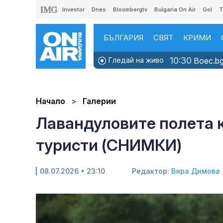
Investor
Dnes
Bloombergtv
Bulgaria On Air
Gol
T
БЪЛГАРИЯ
СВЯТ
КРИМИ
10:30
Гледай на живо
Boec.bg
Начало
Галерии
Лавандуловите полета 
туристи (СНИМКИ)
08.07.2026 • 23:10
Редактор:
Вяра Димова