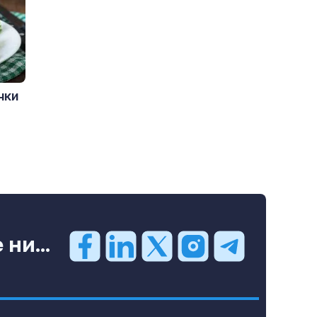
чки
ни...