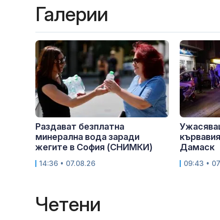
Галерии
Раздават безплатна
Ужасява
минерална вода заради
кървавия
жегите в София (СНИМКИ)
Дамаск
14:36 • 07.08.26
09:43 • 07
Четени