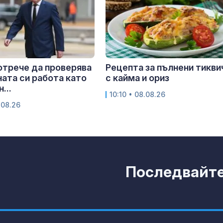
отрече да проверява
Рецепта за пълнени тикви
ата си работа като
с кайма и ориз
...
10:10 • 08.08.26
.08.26
Последвайте 