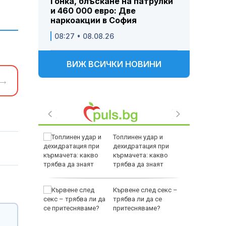
Гонка, блъскане на патрулки
и 460 000 евро: Две
наркоакции в София
08:27 • 08.08.26
ВИЖ ВСИЧКИ НОВИНИ
→
биха
Топлинен удар и
ред тях
дехидратация при
йнините
кърмачета: какво
трябва да знаят
родителите
овски:
Кървене след секс –
ънчоглед
трябва ли да се
 се
притесняваме?