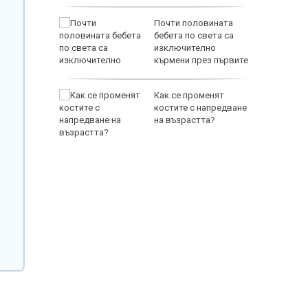
вро:
Почти половината
т частни
бебета по света са
алкидики
изключително
кърмени през първите
шест месеца
нав
Как се променят
а спада,
костите с напредване
на минус
на възрастта?