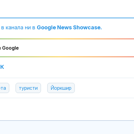
 в канала ни в
Google News Showcase.
 Google
УК
Руски удари у
трима души, с
ета
туристи
Йоркшир
дете, в покра
на Киев
Министър Абр
Вносът на сл
от Украйна ще
контролира