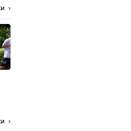
КИ
КИ