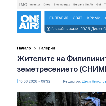
Investor
Dnes
Bloombergtv
Bulgaria On Air
Gol
T
БЪЛГАРИЯ
СВЯТ
КРИМИ
19:15
Гледай на живо
Денят ON
Начало
Галерии
Жителите на Филипинит
земетресението (СНИМ
10.06.2026 • 08:32
Редактор:
Деси Николо