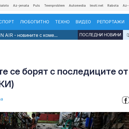
ialoto
Az-jenata
Puls
Teenproblem
Automedia
Imoti.net
Rabota
Az-
СПОРТ
ЛЮБОПИТНО
ТЕХНО
ВИДЕО
РЕПОРТАЖИ
 AIR - новините с коме...
ПОСЛЕДНИ НОВИНИ
е се борят с последиците от
КИ)
ва