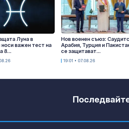
ащата Луна в
Нов военен съюз: Саудит
 носи важен тест на
Арабия, Турция и Пакиста
 8...
се защитават...
.08.26
19:01 • 07.08.26
Последвайте 