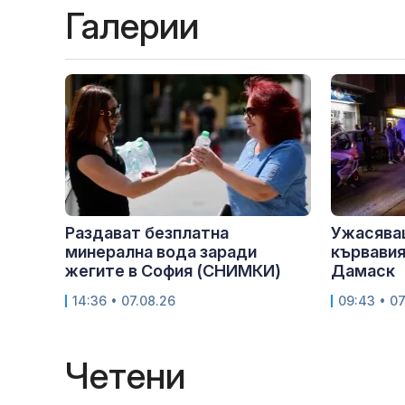
Галерии
Раздават безплатна
Ужасява
минерална вода заради
кървавия
жегите в София (СНИМКИ)
Дамаск
14:36 • 07.08.26
09:43 • 07
Четени