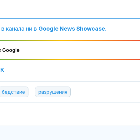
 в канала ни в
Google News Showcase.
 Google
УК
бедствие
разрушения
Терзиев: Над 
евро спестих
чистота за р
“Слатина”, “П
“Изгрев”