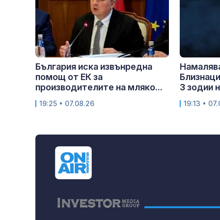
България иска извънредна
Намаляв
помощ от ЕК за
Близнаци
производителите на мляко...
3 зодии на
19:25 • 07.08.26
19:13 • 07