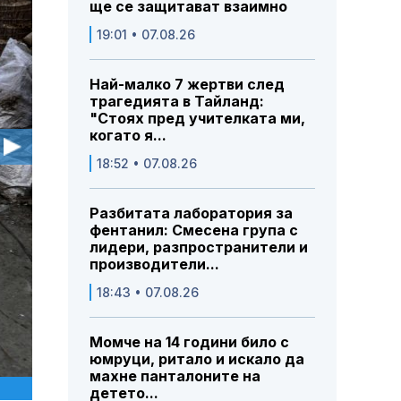
ще се защитават взаимно
19:01 • 07.08.26
Най-малко 7 жертви след
трагедията в Тайланд:
"Стоях пред учителката ми,
когато я...
18:52 • 07.08.26
Разбитата лаборатория за
фентанил: Смесена група с
лидери, разпространители и
производители...
18:43 • 07.08.26
Момче на 14 години било с
юмруци, ритало и искало да
махне панталоните на
детето...