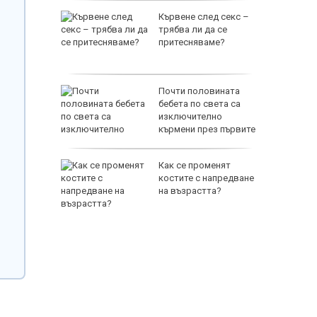
и 527
Кървене след секс –
 и
трябва ли да се
одукти за
притесняваме?
ащита
се ТИР-
Почти половината
истралите
бебета по света са
еделя и
изключително
кърмени през първите
шест месеца
жуно
Как се променят
ючила
костите с напредване
на възрастта?