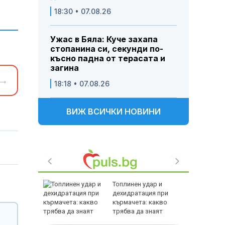
18:30 • 07.08.26
Ужас в Бяла: Куче захапа
стопанина си, секунди по-
късно падна от терасата и
загина
→
18:18 • 07.08.26
ВИЖ ВСИЧКИ НОВИНИ
81 млн.
Топлинен удар и
ме от
дехидратация при
айоните
кърмачета: какво
одуяне” и
трябва да знаят
родителите