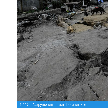
1
/
16
Разрушенията във Филипините