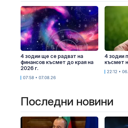
4 зодии ще се радват на
4 зодии 
финансов късмет до края на
късмет н
2026 г.
22:12 • 06
07:58 • 07.08.26
Последни новини