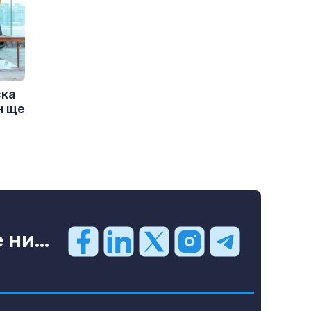
ска
н ще
ни...