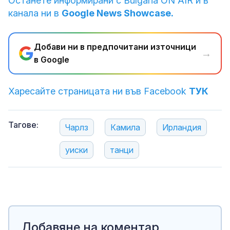
Останете информирани с Bulgaria ON AIR и в
канала ни в
Google News Showcase.
Добави ни в предпочитани източници
→
в Google
Харесайте страницата ни във Facebook
ТУК
Тагове:
Чарлз
Камила
Ирландия
уиски
танци
Добавяне на коментар