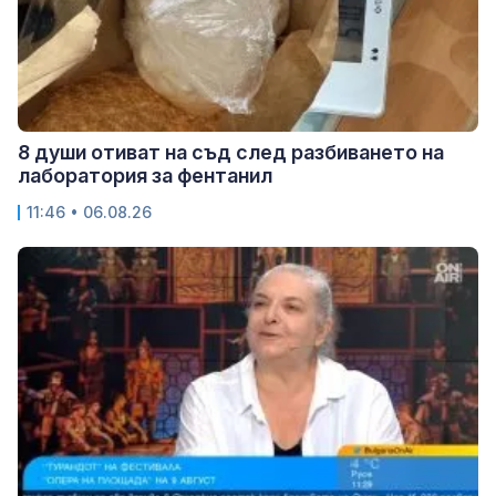
8 души отиват на съд след разбиването на
лаборатория за фентанил
11:46 • 06.08.26