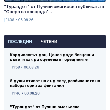
"Турандот" от Пучини омагьосва публиката в
"Опера на площада"...
11:38 • 06.08.26
ПОСЛЕДНИ
ЧЕТЕНИ
Кардиологът доц. Цонев даде безценни
съвети как да оцелеем в горещините
11:58 • 06.08.26
8 души отиват на съд след разбиването на
лаборатория за фентанил
11:46 • 06.08.26
"Турандот" от Пучини омагьосва