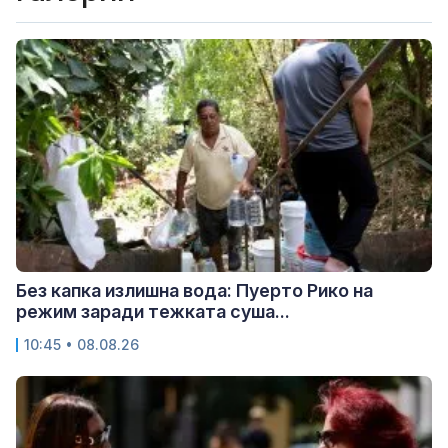
Без капка излишна вода: Пуерто Рико на
режим заради тежката суша...
10:45 • 08.08.26