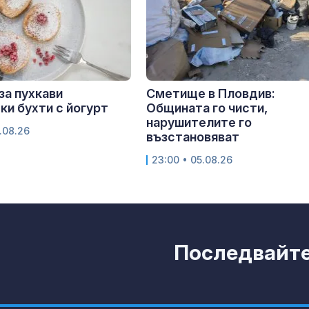
за пухкави
Сметище в Пловдив:
ки бухти с йогурт
Общината го чисти,
нарушителите го
.08.26
възстановяват
23:00 • 05.08.26
Последвайте 