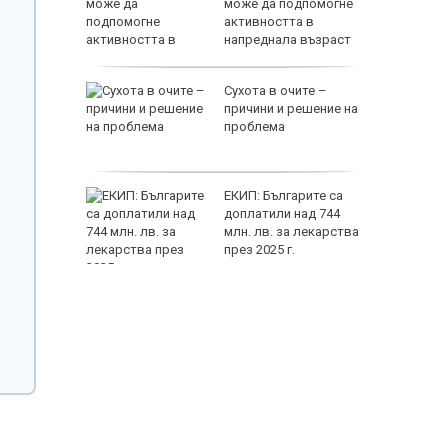
жеха да
може да подпомогне
райна в
активността в
напреднала възраст
на децата
Сухота в очите –
дскаже
причини и решение на
и
проблема
т Хирон
ЕКИП: Българите са
ивотът
доплатили над 744
 зодии
млн. лв. за лекарства
през 2025 г.