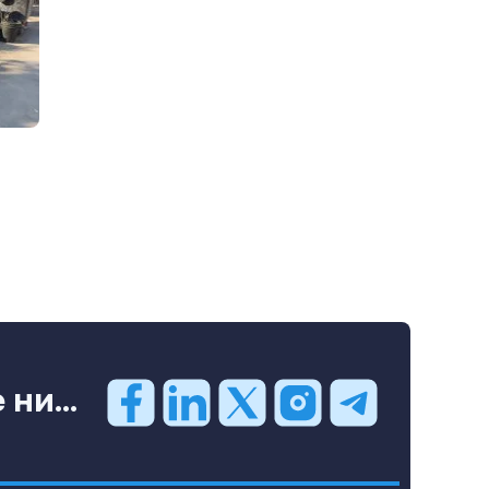
ни...