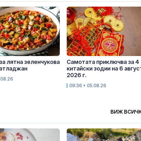
за лятна зеленчукова
Самотата приключва за 4
патладжан
китайски зодии на 6 авгус
2026 г.
.08.26
09:36 • 05.08.26
ВИЖ ВСИЧ