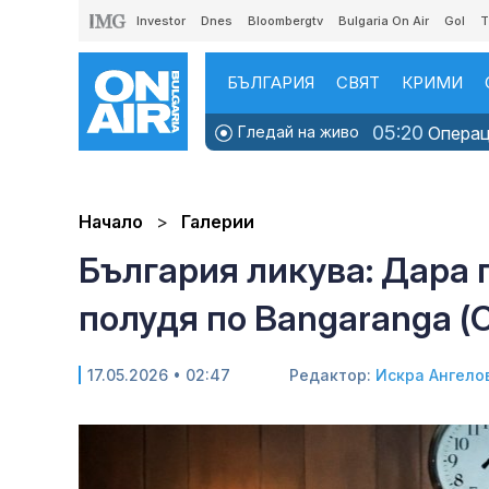
Investor
Dnes
Bloombergtv
Bulgaria On Air
Gol
T
БЪЛГАРИЯ
СВЯТ
КРИМИ
05:20
Гледай на живо
Операци
Начало
Галерии
България ликува: Дара 
полудя по Bangaranga 
17.05.2026 • 02:47
Редактор:
Искра Ангело