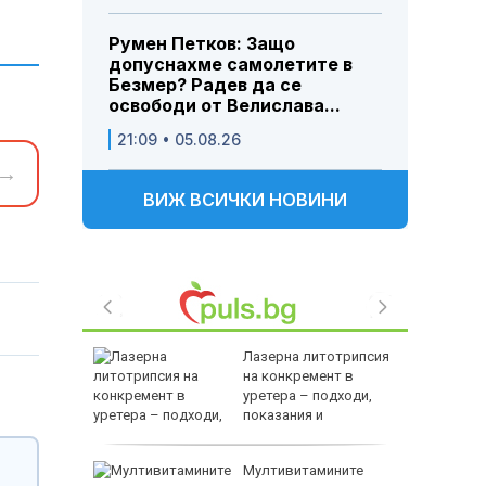
Румен Петков: Защо
допуснахме самолетите в
Безмер? Радев да се
освободи от Велислава...
21:09 • 05.08.26
→
ВИЖ ВСИЧКИ НОВИНИ
ството и
Лазерна литотрипсия
равиха
на конкремент в
а
уретера – подходи,
показания и
противопоказания
лиардите
Мултивитамините