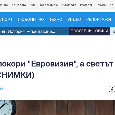
ialoto
Az-jenata
Puls
Teenproblem
Automedia
Imoti.net
Rabota
Az-
СПОРТ
ЛЮБОПИТНО
ТЕХНО
ВИДЕО
РЕПОРТАЖИ
я „История“ – предаване...
ПОСЛЕДНИ НОВИНИ
покори "Евровизия", а светът
(СНИМКИ)
ва