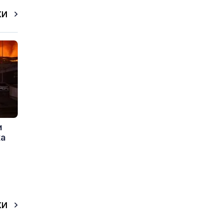
КИ
и
ка
КИ