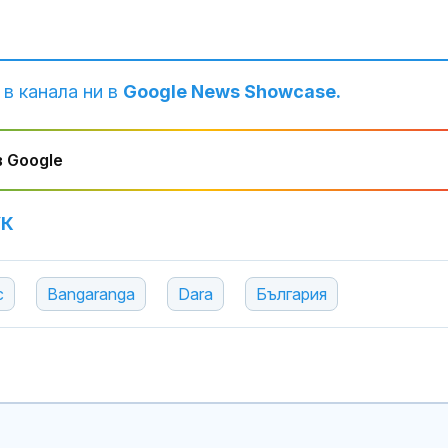
 в канала ни в
Google News Showcase.
 Google
УК
с
Bangaranga
Dara
България
Как християн
църквата нап
Европа богат
Захарова: Ми