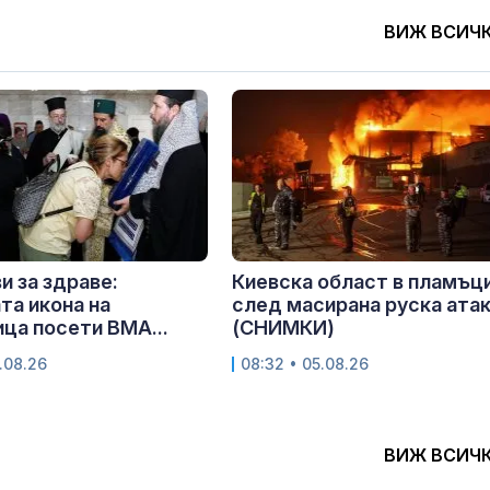
ВИЖ ВСИЧ
и за здраве:
Киевска област в пламъц
та икона на
след масирана руска ата
ца посети ВМА...
(СНИМКИ)
.08.26
08:32 • 05.08.26
ВИЖ ВСИЧ