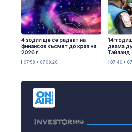
4 зодии ще се радват на
14-годиш
финансов късмет до края на
двама ду
2026 г.
Тайланд
07:58 • 07.08.26
07:49 • 07