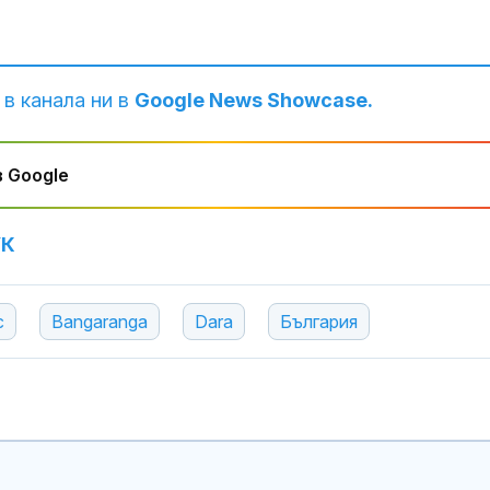
 в канала ни в
Google News Showcase.
 Google
УК
Зеленски оти
Сърбия за пър
след руската
с
Bangaranga
Dara
България
Зеленски обя
на руската в
промишлено