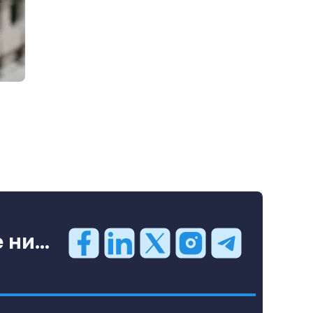
ни...