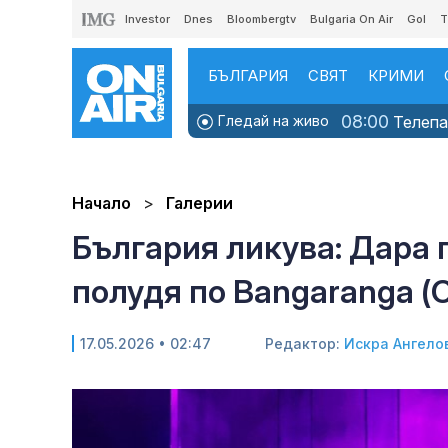
Investor
Dnes
Bloombergtv
Bulgaria On Air
Gol
T
БЪЛГАРИЯ
СВЯТ
КРИМИ
08:00
Гледай на живо
Телепаз
Начало
Галерии
България ликува: Дара 
полудя по Bangaranga 
17.05.2026 • 02:47
Редактор:
Искра Ангело