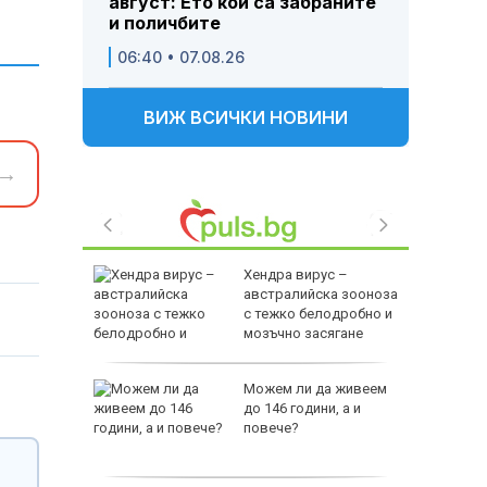
август: Ето кои са забраните
и поличбите
06:40 • 07.08.26
ВИЖ ВСИЧКИ НОВИНИ
→
ва в
Хендра вирус –
ви път
австралийска зооноза
 инвазия
с тежко белодробно и
мозъчно засягане
ви война
Можем ли да живеем
оенна
до 146 години, а и
ст
повече?