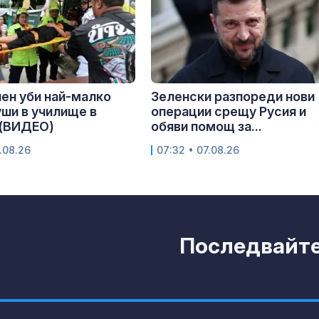
ен уби най-малко
Зеленски разпореди нови
ши в училище в
операции срещу Русия и
 (ВИДЕО)
обяви помощ за...
.08.26
07:32 • 07.08.26
Последвайте 