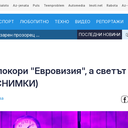
ialoto
Az-jenata
Puls
Teenproblem
Automedia
Imoti.net
Rabota
Az-
СПОРТ
ЛЮБОПИТНО
ТЕХНО
ВИДЕО
РЕПОРТАЖИ
арен прозорец ...
ПОСЛЕДНИ НОВИНИ
покори "Евровизия", а светът
(СНИМКИ)
ва