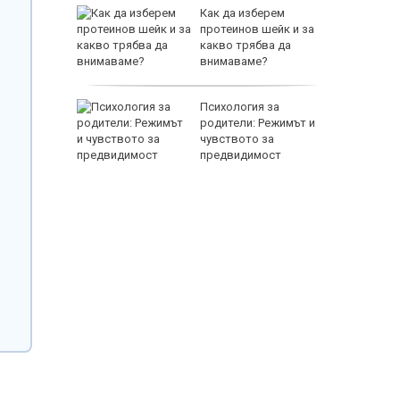
ши са
Как да изберем
протеинов шейк и за
луване в
какво трябва да
внимаваме?
EUR
чава с
Психология за
ния
родители: Режимът и
чувството за
предвидимост
800 EUR