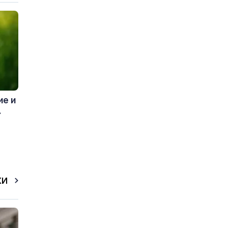
ие и
.
КИ