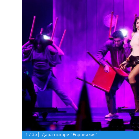
1
/
35
Дара покори "Евровизия"