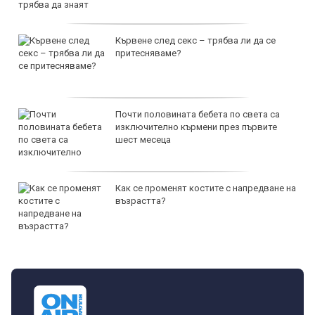
Кървене след секс – трябва ли да се
притесняваме?
Почти половината бебета по света са
изключително кърмени през първите
шест месеца
Как се променят костите с напредване на
възрастта?