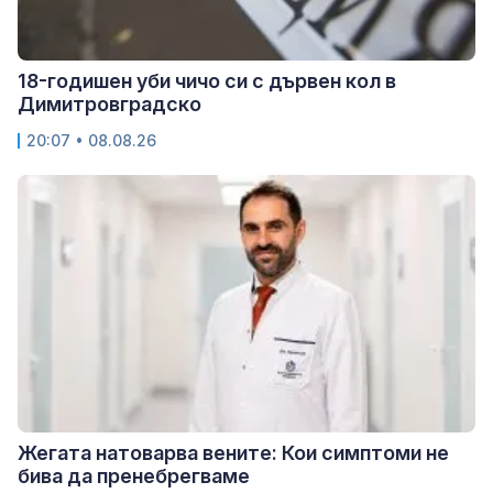
18-годишен уби чичо си с дървен кол в
Димитровградско
20:07 • 08.08.26
Жегата натоварва вените: Кои симптоми не
бива да пренебрегваме