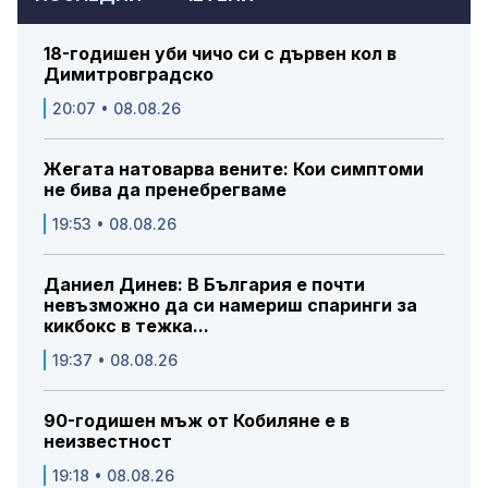
18-годишен уби чичо си с дървен кол в
Димитровградско
20:07 • 08.08.26
Жегата натоварва вените: Кои симптоми
не бива да пренебрегваме
19:53 • 08.08.26
Даниел Динев: В България е почти
невъзможно да си намериш спаринги за
кикбокс в тежка...
19:37 • 08.08.26
90-годишен мъж от Кобиляне е в
неизвестност
19:18 • 08.08.26