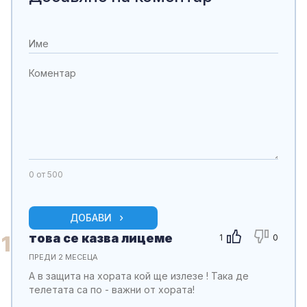
0
от 500
ДОБАВИ
това се казва лицеме
1
1
0
ПРЕДИ 2 МЕСЕЦА
А в защита на хората кой ще излезе ! Така де
телетата са по - важни от хората!