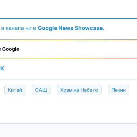
 в канала ни в
Google News Showcase.
 Google
УК
За наказание:
в “месомелач
руски войник
Китай
САЩ
Храм на Небето
Пекин
в рокля (ВИД
Китай тества 
опасни мисии:
щурмовите
хеликоптери 
полети под радара