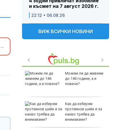
4 зодии привличат изобилие
и късмет на 7 август 2026 г.
22:12 • 06.08.26
ВИЖ ВСИЧКИ НОВИНИ
→
 Пратиха
Можем ли да живеем
ката”
до 146 години, а и
 облечен
повече?
ЕО 16+)
Z-10 за
Как да изберем
протеинов шейк и за
какво трябва да
тренират
внимаваме?