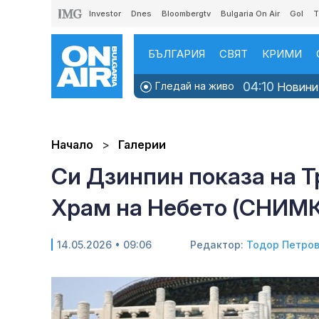
Investor
Dnes
Bloombergtv
Bulgaria On Air
Gol
T
БЪЛГАРИЯ
СВЯТ
КРИМИ
04:10
Гледай на живо
Новинит
Начало
Галерии
Си Дзинпин показа на 
Храм на Небето (СНИМ
14.05.2026 • 09:06
Редактор:
Тодор Петро