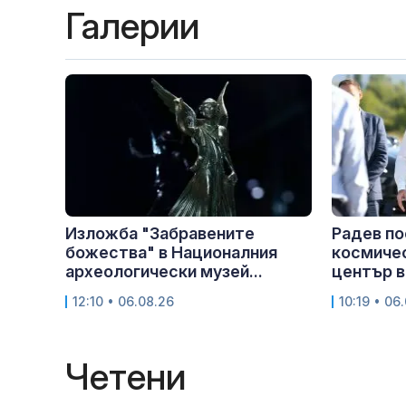
Галерии
Изложба "Забравените
Радев п
божества" в Националния
космичес
археологически музей...
център в
12:10 • 06.08.26
10:19 • 06
Четени