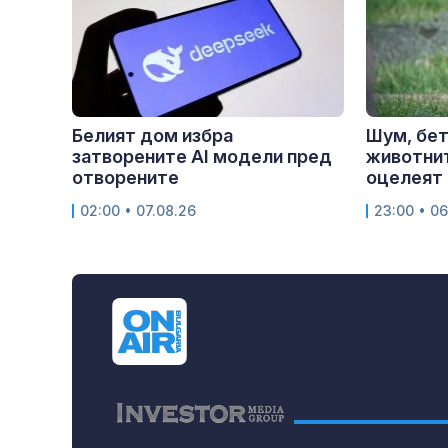
Белият дом избра
Шум, бет
затворените AI модели пред
животнит
отворените
оцелеят 
02:00 • 07.08.26
23:00 • 06