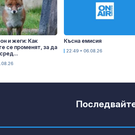
он и жеги: Как
Късна емисия
е се променят, за да
22:49 • 06.08.26
сред...
.08.26
Последвайте 