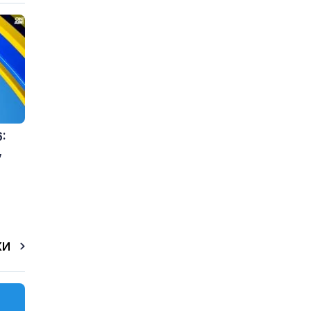
:
,
КИ