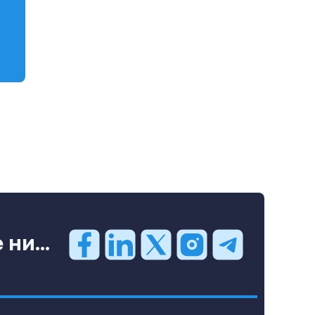
ни...