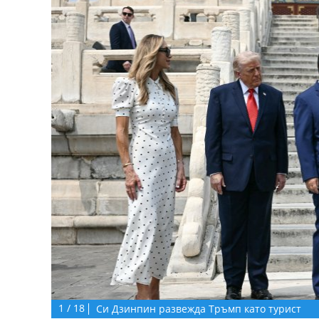
1
/
18
Си Дзинпин развежда Тръмп като турист