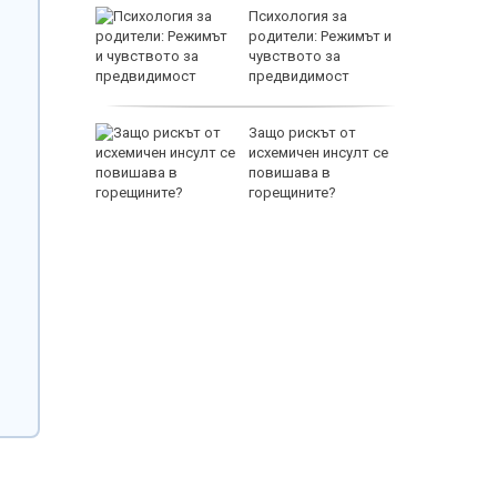
между
Психология за
а се
родители: Режимът и
 един
чувството за
предвидимост
EUR
 по
Защо рискът от
йна за
исхемичен инсулт се
повишава в
горещините?
800 EUR