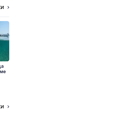
КИ
да
еме
КИ