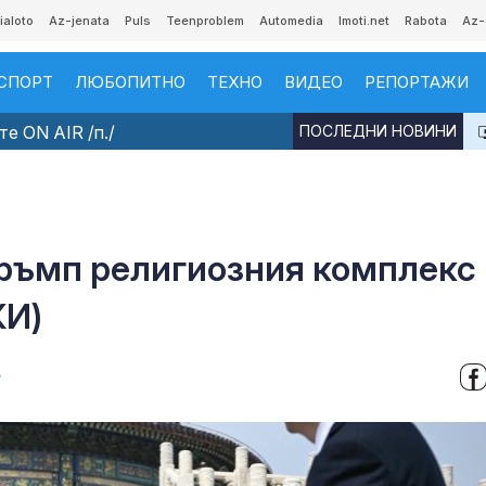
ialoto
Az-jenata
Puls
Teenproblem
Automedia
Imoti.net
Rabota
Az-
СПОРТ
ЛЮБОПИТНО
ТЕХНО
ВИДЕО
РЕПОРТАЖИ
е ON AIR /п./
ПОСЛЕДНИ НОВИНИ
Тръмп религиозния комплекс
КИ)
в