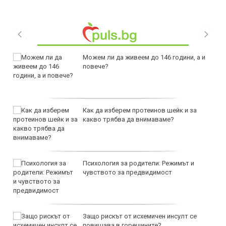
Можем ли да живеем до 146 години, а и
повече?
Как да изберем протеинов шейк и за
какво трябва да внимаваме?
Психология за родители: Режимът и
чувството за предвидимост
Защо рискът от исхемичен инсулт се
повишава в горещините?