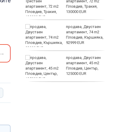
ките
се
апартамент, 72 m2
е?
Пловдив, Тракия,
130000 EUR
Полярни
ината
продава, Двустаен
та са
апартамент, 74 m2
о
Пловдив, Кършияка,
 първите
92999 EUR
Terafab
→
нят
продава, Двустаен
предване
апартамент, 45 m2
?
Пловдив, Център,
125000 EUR
продава, Тристаен
апартамент, 91 m2
Пловдив, Център,
179000 EUR