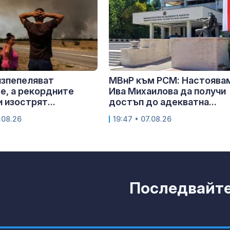
изпепеляват
МВнР към РСМ: Настоява
е, а рекордните
Ива Михаилова да получи
 изострят...
достъп до адекватна...
.08.26
19:47 • 07.08.26
Последвайте 