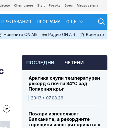
deteto
Chernomore
Start
Posoka
Boec
Megavselena
ПРЕДАВАНИЯ
ПРОГРАМА
ОЩЕ
Новините ON AIR
Радио ON AIR
Времето
ПОСЛЕДНИ
ЧЕТЕНИ
с
Арктика счупи температурен
рекорд с почти 34°C зад
Полярния кръг
20:13 • 07.08.26
Пожари изпепеляват
Балканите, а рекордните
горещини изострят кризата в