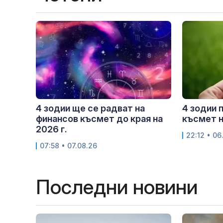
4 зодии ще се радват на
4 зодии 
финансов късмет до края на
късмет н
2026 г.
22:12 • 06
07:58 • 07.08.26
Последни новини