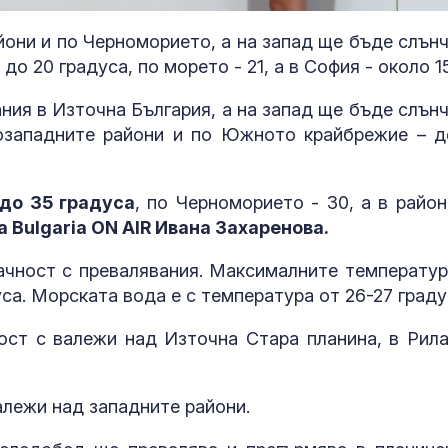
они и по Черноморието, а на запад ще бъде слънч
 20 градуса, по морето - 21, а в София - около 15
ния в Източна България, а на запад ще бъде слънч
озападните райони и по Южното крайбрежие – д
 до 35 градуса
, по Черноморието - 30, а в район
 Bulgaria ON AIR Ивана Захаренова.
чност с превалявания. Максималните температур
уса. Морската вода е с температура от 26-27 граду
МВнР: Настояваме Ива
Топлинен удар
ст с валежи над Източна Стара планина, в Рила
Михайлова да получи
дехидратация
достъп до адекватна
кърмачета: к
медицинска грижа
трябва да зн
родителите
лежи над западните райони.
7 идеи за "Направи си
Кървене след