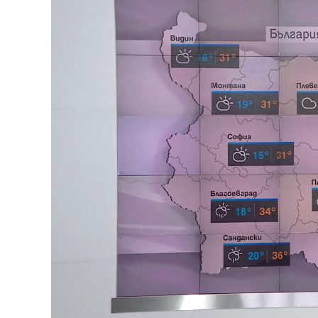
Loaded
:
Unmute