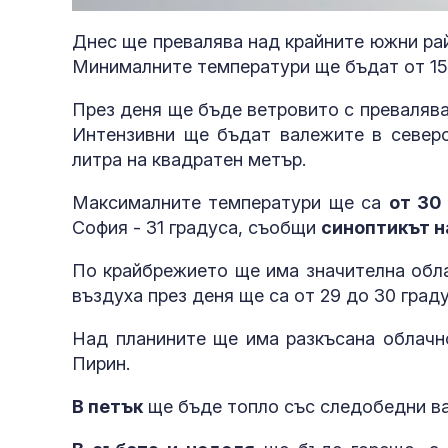
20.48%
Днес ще превалява над крайните южни рай
Минималните температури ще бъдат от 15 до
През деня ще бъде ветровито с превалява
Интензивни ще бъдат валежите в север
литра на квадратен метър.
Максималните температури ще са
от 30
София - 31 градуса, съобщи
синоптикът на
По крайбрежието ще има значителна обла
въздуха през деня ще са от 29 до 30 град
Над планините ще има разкъсана облачно
Пирин.
В петък
ще бъде топло със следобедни ва