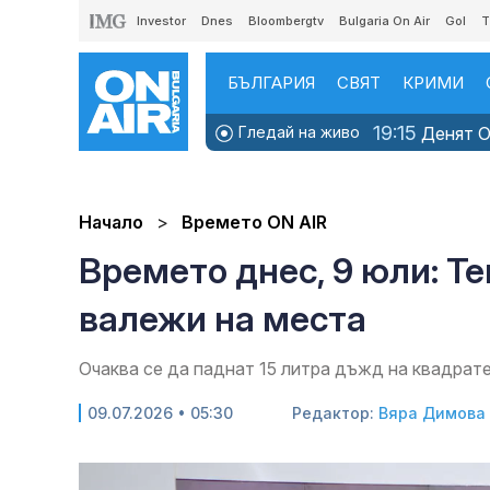
Investor
Dnes
Bloombergtv
Bulgaria On Air
Gol
T
БЪЛГАРИЯ
СВЯТ
КРИМИ
19:15
Гледай на живо
Денят ON
Начало
Времето ON AIR
Времето днес, 9 юли: Те
валежи на места
Очаква се да паднат 15 литра дъжд на квадра
09.07.2026 • 05:30
Редактор:
Вяра Димова