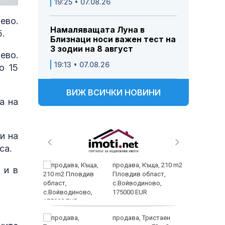
19:25 • 07.08.26
ево.
Намаляващата Луна в
.
Близнаци носи важен тест на
3 зодии на 8 август
ево.
19:13 • 07.08.26
о 15
ВИЖ ВСИЧКИ НОВИНИ
а на
и на
са.
 и
продава, Къща, 210 m2
 и в
 при
Пловдив област,
акво
с.Войводиново,
аят
175000 EUR
 секс –
продава, Тристаен