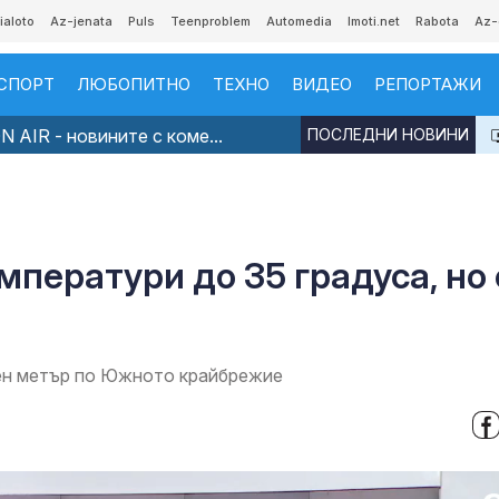
ialoto
Az-jenata
Puls
Teenproblem
Automedia
Imoti.net
Rabota
Az-
СПОРТ
ЛЮБОПИТНО
ТЕХНО
ВИДЕО
РЕПОРТАЖИ
 AIR - новините с коме...
ПОСЛЕДНИ НОВИНИ
мператури до 35 градуса, но 
тен метър по Южното крайбрежие