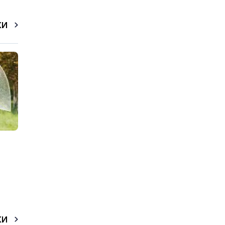
КИ
КИ