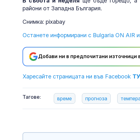
В събота и неделя
ще бъде горещо, а 
райони от Западна България.
Снимка: pixabay
Останете информирани с Bulgaria ON AIR и
Добави ни в предпочитани източници в
Харесайте страницата ни във Facebook
Т
Тагове:
време
прогноза
темпер