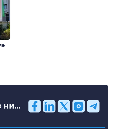
ме
ни...