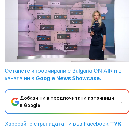
Loaded
:
Unmute
28.70%
Останете информирани с Bulgaria ON AIR и в
канала ни в
Google News Showcase.
Добави ни в предпочитани източници
→
в Google
Харесайте страницата ни във Facebook
ТУК