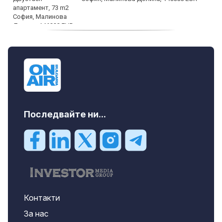
дава под наем, Офис, 100 m2 София,
Център, 800 EUR
Последвайте ни...
Контакти
За нас