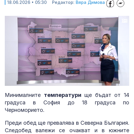
18.06.2026 • 05:30
Редактор:
Вяра Димова
Loaded
:
Unmute
20.05%
Минималните
температури
ще бъдат от 14
градуса в София до 18 градуса по
Черноморието.
Преди обед ще превалява в Северна България.
Следобед валежи се очакват и в южните