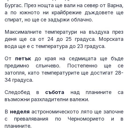
Бургас. През нощта ще вали на север от Варна,
а по южното ни крайбрежие дъждовете ще
спират, но ще се задържи облачно.
Максималните температури на въздуха през
деня ще са от 24 до 25 градуса. Морската
вода ще е с температура до 23 градуса.
От
петък
до края на седмицата ще бъде
предимно слънчево. Постепенно ще се
затопля, като температурите ще достигат 28-
34 градуса.
Следобед в
събота
над планините са
възможни разхладителни валежи.
В
неделя
астрономическото лято ще започне
с превалявания по Черноморието и в
планините.