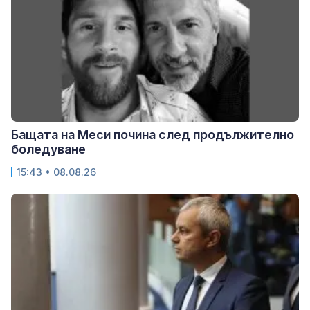
Бащата на Меси почина след продължително
боледуване
15:43 • 08.08.26