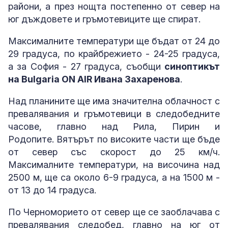
райони, а през нощта постепенно от север на
юг дъждовете и гръмотевиците ще спират.
Максималните температури ще бъдат от 24 до
29 градуса, по крайбрежието - 24-25 градуса,
а за София - 27 градуса, съобщи
синоптикът
на Bulgaria ON AIR Ивана Захаренова
.
Над планините ще има значителна облачност с
превалявания и гръмотевици в следобедните
часове, главно над Рила, Пирин и
Родопите. Вятърът по високите части ще бъде
от север със скорост до 25 км/ч.
Максималните температури, на височина над
2500 м, ще са около 6-9 градуса, а на 1500 м -
от 13 до 14 градуса.
По Черноморието от север ще се заоблачава с
превалявания следобед, главно на юг от