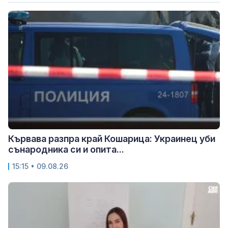
Кървава разпра край Кошарица: Украинец уби
сънародника си и опита...
15:15 • 09.08.26