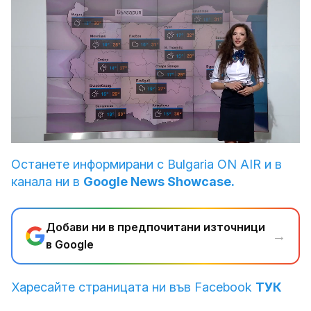
Loaded
:
Unmute
31.05%
Останете информирани с Bulgaria ON AIR и в
канала ни в
Google News Showcase.
Добави ни в предпочитани източници
→
в Google
Харесайте страницата ни във Facebook
ТУК