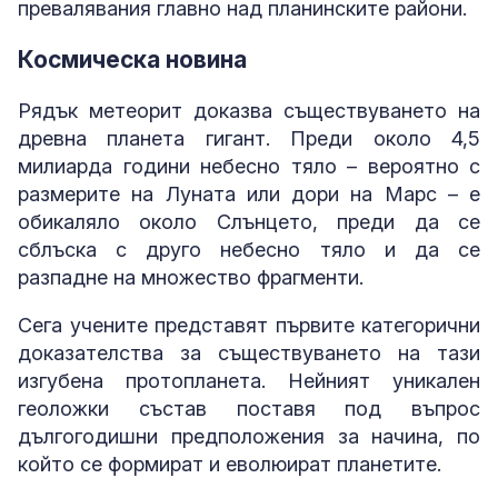
превалявания главно над планинските райони.
Космическа новина
Рядък метеорит доказва съществуването на
древна планета гигант. Преди около 4,5
милиарда години небесно тяло – вероятно с
размерите на Луната или дори на Марс – е
обикаляло около Слънцето, преди да се
сблъска с друго небесно тяло и да се
разпадне на множество фрагменти.
Сега учените представят първите категорични
доказателства за съществуването на тази
изгубена протопланета. Нейният уникален
геоложки състав поставя под въпрос
дългогодишни предположения за начина, по
който се формират и еволюират планетите.