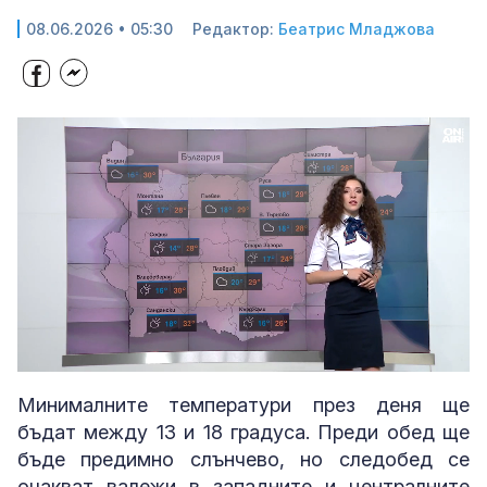
08.06.2026 • 05:30
Редактор:
Беатрис Младжова
Loaded
:
Unmute
24.04%
Минималните температури през деня ще
бъдат между 13 и 18 градуса. Преди обед ще
бъде предимно слънчево, но следобед се
очакват валежи в западните и централните