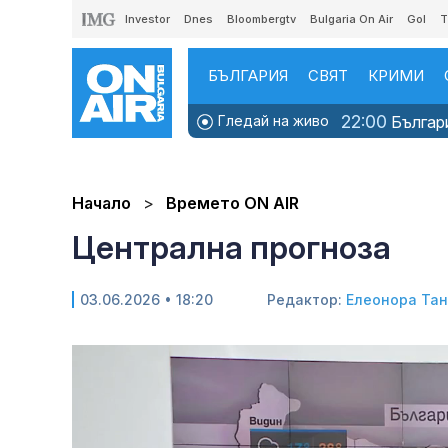
Investor
Dnes
Bloombergtv
Bulgaria On Air
Gol
T
БЪЛГАРИЯ
СВЯТ
КРИМИ
22:00
Гледай на живо
Българи
Начало
Времето ON AIR
Централна прогноза
03.06.2026 • 18:20
Редактор:
Елеонора Та