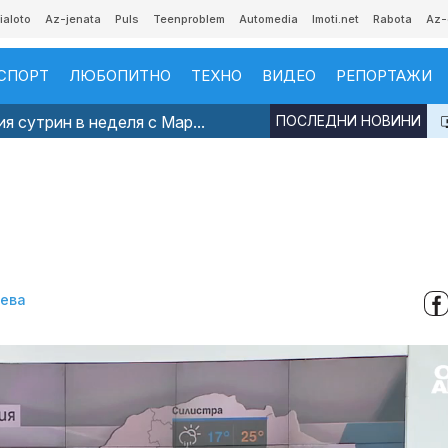
ialoto
Az-jenata
Puls
Teenproblem
Automedia
Imoti.net
Rabota
Az-
СПОРТ
ЛЮБОПИТНО
ТЕХНО
ВИДЕО
РЕПОРТАЖИ
я сутрин в неделя с Мар...
ПОСЛЕДНИ НОВИНИ
нева