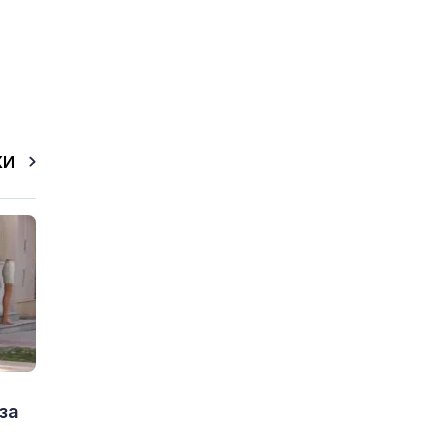
КИ
за