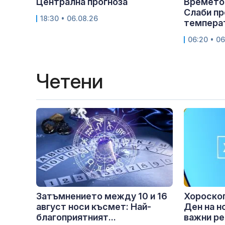
Централна прогноза
Времето 
Слаби пр
18:30 • 06.08.26
температ
06:20 • 06
Четени
Затъмнението между 10 и 16
Хороскоп
август носи късмет: Най-
Ден на н
благоприятният...
важни ре