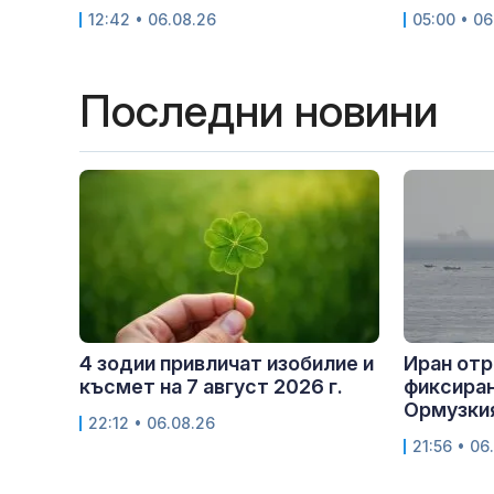
12:42 • 06.08.26
05:00 • 06
Последни новини
4 зодии привличат изобилие и
Иран отр
късмет на 7 август 2026 г.
фиксиран
Ормузкия
22:12 • 06.08.26
21:56 • 06