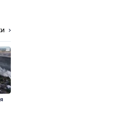
КИ
ия