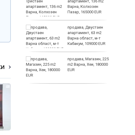
йк и за
апартамент, 136 m2
 да
Варна, Колхозен
Пазар, 165000 EUR
а
продава, Двустаен
жимът и
апартамент, 63 m2
Варна област, м-т
т
Кабакум, 109000 EUR
заболяв
от
продава, Магазин, 225
султ се
m2 Варна, Хеи, 180000
КИ
EUR
пеперуд
продава, Офис, 141 m2
Варна, Бриз, 112000
EUR