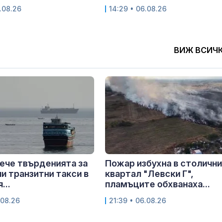
.08.26
14:29 • 06.08.26
ВИЖ ВСИЧ
ече твърденията за
Пожар избухна в столичн
и транзитни такси в
квартал "Левски Г",
...
пламъците обхванаха...
.08.26
21:39 • 06.08.26