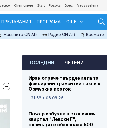
deteto
Chernomore
Start
Posoka
Boec
Megavselena
ПРЕДАВАНИЯ
ПРОГРАМА
ОЩЕ
Новините ON AIR
Радио ON AIR
Времето
ПОСЛЕДНИ
ЧЕТЕНИ
Иран отрече твърденията за
фиксирани транзитни такси в
Ормузкия проток
21:56 • 06.08.26
Пожар избухна в столичния
квартал "Левски Г",
пламъците обхванаха 500