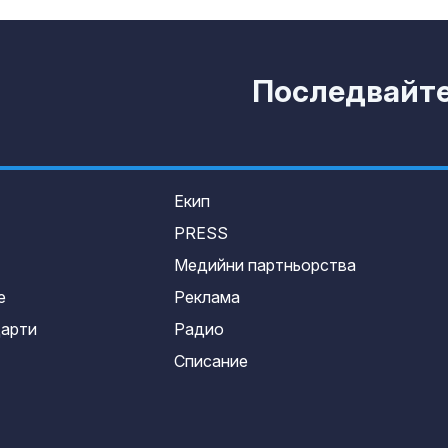
Последвайте 
Екип
PRESS
Медийни партньорства
е
Реклама
дарти
Радио
Списание