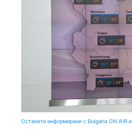
Loaded
:
Unmute
30.51%
Останете информирани с Bulgaria ON AIR и