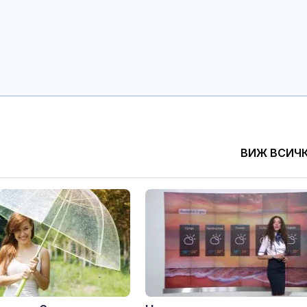
коя дама е и ѝ се
протеинов ше
обясни в любов
какво трябва
внимаваме?
Евакуираха спешно
Психология з
посетители и
родители: Ре
служители в столичен
чувството за
мол
предвидимос
Шишков разкри пътни
Защо рискът 
схеми и как се дават
исхемичен ин
ВИЖ ВСИЧ
милиони, а магистрала
повишава в
няма
горещините?