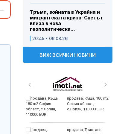
→
Тръмп, войната в Украйна и
мигрантската криза: Светът
влиза в нова
геополитическа...
20:45 • 06.08.26
ВИЖ ВСИЧКИ НОВИНИ
 живеем
продава, Къща, 180 m2
 а и
София област,
с.Лопян, 110000 EUR
ем
продава, Тристаен