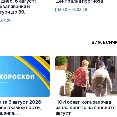
днес, 6 август:
Централна прогноза
евалявания и
18:30 • 05.08.26
ури до 39...
.08.26
ВИЖ ВСИЧ
 за 6 август 2026:
НОИ обяви кога започва
ови възможности,
изплащането на пенсиите 
шения...
август