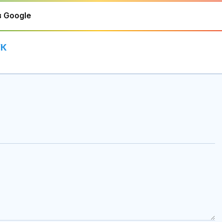
 Google
УК
САЩ засилват
Можем ли да
морския щит: Нов
до 146 години,
разрушител Arleigh
повече?
Burke влиза с нов
ен радар
Шон Мендес разкри с
Как да избер