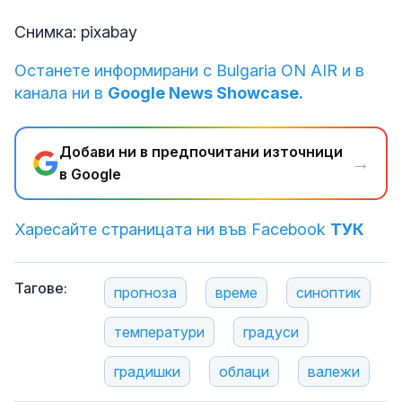
Снимка: pixabay
Останете информирани с Bulgaria ON AIR и в
канала ни в
Google News Showcase.
Добави ни в предпочитани източници
→
в Google
Харесайте страницата ни във Facebook
ТУК
Тагове:
прогноза
време
синоптик
температури
градуси
градишки
облаци
валежи