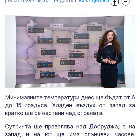
13.05.2026 • 05:30
Редактор:
Вяра Димова
Loaded
:
Unmute
25.81%
Минималните температури днес ще бъдат от 6
до 15 градуса. Хладен въздух от запад за
кратко ще се настани над страната.
Сутринта ще превалява над Добруджа, а на
запад и на юг ще има слънчеви часове.