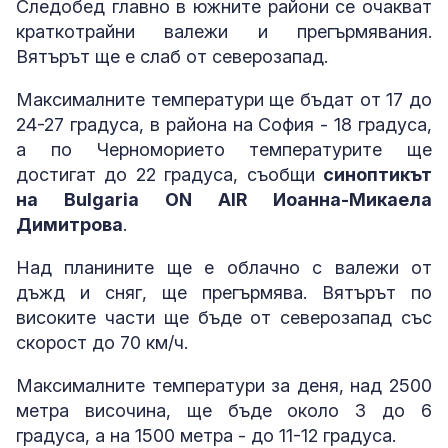
Следобед главно в южните райони се очакват
краткотрайни валежи и прегърмявания.
Вятърът ще е слаб от северозапад.
Максималните температури ще бъдат от 17 до
24-27 градуса, в района на София - 18 градуса,
а по Черноморието температурите ще
достигат до 22 градуса, съобщи
синоптикът
на Bulgaria ON AIR Иоанна-Микаела
Димитрова
.
Над планините ще е облачно с валежи от
дъжд и сняг, ще прегърмява. Вятърът по
високите части ще бъде от северозапад със
скорост до 70 км/ч.
Максималните температури за деня, над 2500
метра височина, ще бъде около 3 до 6
градуса, а на 1500 метра - до 11-12 градуса.