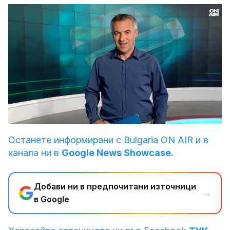
Loaded
:
Unmute
12.12%
Останете информирани с Bulgaria ON AIR и в
канала ни в
Google News Showcase.
Добави ни в предпочитани източници
→
в Google