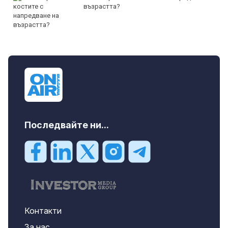
възрастта?
Последвайте ни...
Контакти
За нас