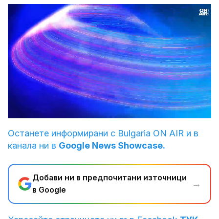
Loaded
:
Unmute
3.90%
Останете информирани с Bulgaria ON AIR и в
канала ни в
Google News Showcase.
Добави ни в предпочитани източници
→
в Google