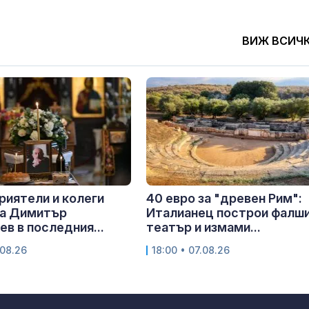
ВИЖ ВСИЧ
приятели и колеги
40 евро за "древен Рим":
ха Димитър
Италианец построи фалш
в в последния...
театър и измами...
.08.26
18:00 • 07.08.26