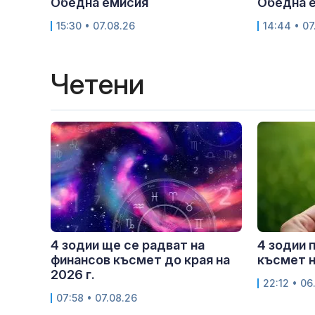
Обедна емисия
Обедна 
15:30 • 07.08.26
14:44 • 07
Четени
4 зодии ще се радват на
4 зодии 
финансов късмет до края на
късмет н
2026 г.
22:12 • 06
07:58 • 07.08.26