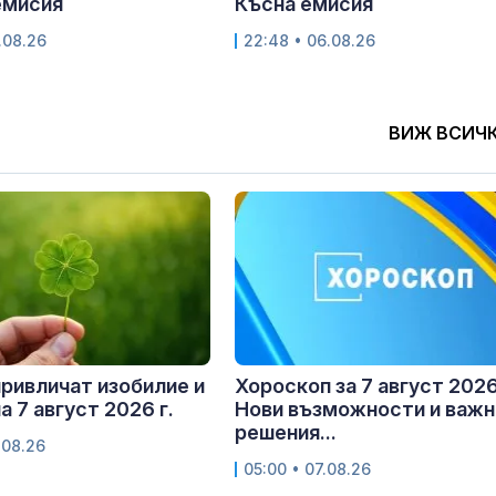
емисия
Късна емисия
.08.26
22:48 • 06.08.26
ВИЖ ВСИЧ
привличат изобилие и
Хороскоп за 7 август 2026 
а 7 август 2026 г.
Нови възможности и важн
решения...
.08.26
05:00 • 07.08.26