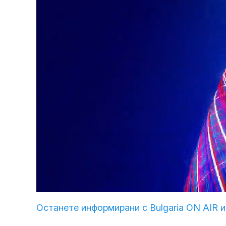
Loaded
:
Unmute
4.02%
Останете информирани с Bulgaria ON AIR и