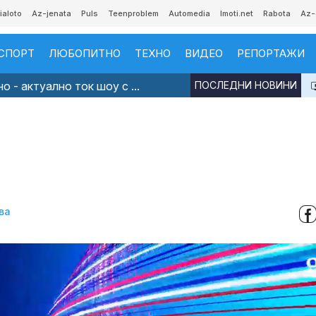
ialoto
Az-jenata
Puls
Teenproblem
Automedia
Imoti.net
Rabota
Az-
СПОРТ
ЛЮБОПИТНО
ТЕХНО
ВИДЕО
РЕПОРТАЖИ
 - актуално ток шоу с ...
ПОСЛЕДНИ НОВИНИ
ва