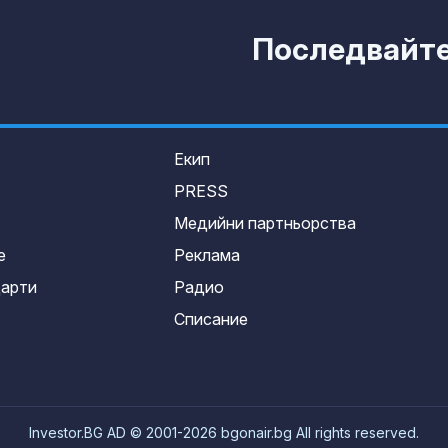
Последвайте 
Екип
PRESS
Медийни партньорства
е
Реклама
дарти
Радио
Списание
Investor.BG AD © 2001-2026 bgonair.bg All rights reserved.