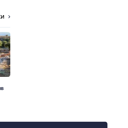
КИ
ив