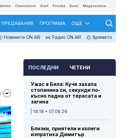
deteto
Chernomore
Start
Posoka
Boec
Megavselena
ПРЕДАВАНИЯ
ПРОГРАМА
ОЩЕ
Новините ON AIR
Радио ON AIR
Времето
ПОСЛЕДНИ
ЧЕТЕНИ
Ужас в Бяла: Куче захапа
стопанина си, секунди по-
късно падна от терасата и
загина
18:18 • 07.08.26
Близки, приятели и колеги
изпратиха Димитър