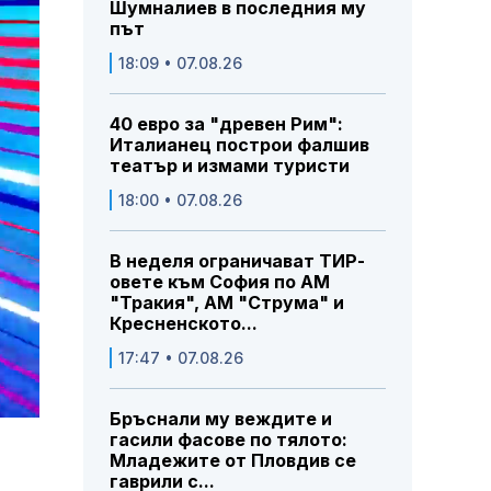
Шумналиев в последния му
път
18:09 • 07.08.26
40 евро за "древен Рим":
Италианец построи фалшив
театър и измами туристи
18:00 • 07.08.26
В неделя ограничават ТИР-
овете към София по АМ
"Тракия", АМ "Струма" и
Кресненското...
17:47 • 07.08.26
Бръснали му веждите и
гасили фасове по тялото:
Младежите от Пловдив се
гаврили с...