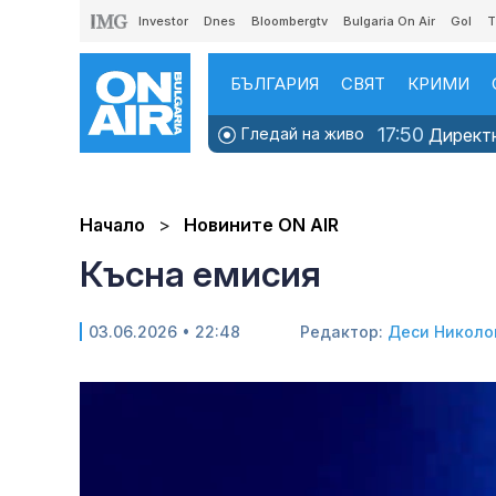
Investor
Dnes
Bloombergtv
Bulgaria On Air
Gol
T
БЪЛГАРИЯ
СВЯТ
КРИМИ
17:50
Гледай на живо
Директно
Начало
Новините ON AIR
Късна емисия
03.06.2026 • 22:48
Редактор:
Деси Николо