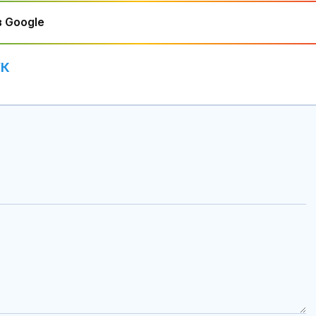
 Google
УК
Путин може д
единството н
чрез атака п
"фалшив фла
Защо някои х