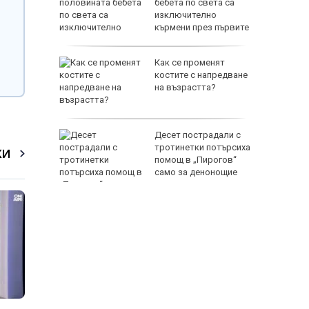
а
бебета по света са
руги се
изключително
кърмени през първите
шест месеца
т Перник
Как се променят
 над
костите с напредване
Радомир
на възрастта?
: Жега до
Десет пострадали с
ста ще
тротинетки потърсиха
КИ
зхлади
помощ в „Пирогов“
само за денонощие