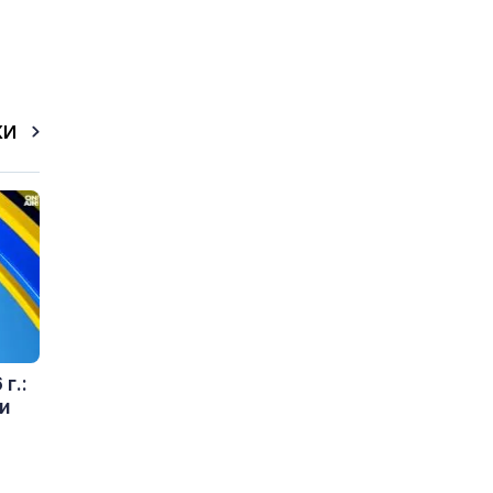
КИ
г.:
и