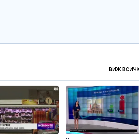
като магнит з
комарите, а д
разминават с
ухапванията им?
14-годишен о
е насилникът
момчето от 
Времето утре
38°, но на ме
ВИЖ ВСИЧ
превали и ра