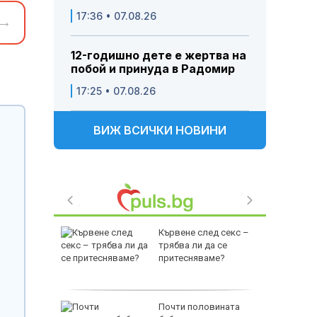
17:36 • 07.08.26
→
12-годишно дете е жертва на
побой и принуда в Радомир
17:25 • 07.08.26
ВИЖ ВСИЧКИ НОВИНИ
а тества
Кървене след секс –
а НАТО
трябва ли да се
од
притесняваме?
г"
ора са
Почти половината