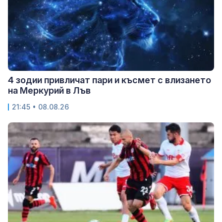
4 зодии привличат пари и късмет с влизането
на Меркурий в Лъв
21:45 • 08.08.26