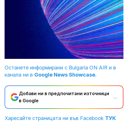
Loaded
:
Unmute
4.09%
Останете информирани с Bulgaria ON AIR и в
канала ни в
Google News Showcase.
Добави ни в предпочитани източници
→
в Google
Харесайте страницата ни във Facebook
ТУК