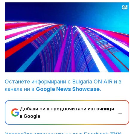
Loaded
:
Unmute
3.49%
Останете информирани с Bulgaria ON AIR и в
канала ни в
Google News Showcase.
Добави ни в предпочитани източници
→
в Google