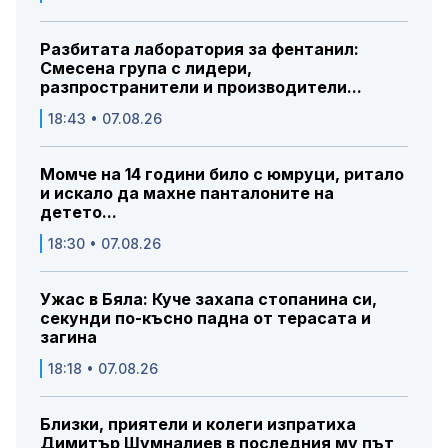
Разбитата лаборатория за фентанил:
Смесена група с лидери,
разпространители и производители...
18:43 • 07.08.26
Момче на 14 години било с юмруци, ритало
и искало да махне панталоните на
детето...
18:30 • 07.08.26
Ужас в Бяла: Куче захапа стопанина си,
секунди по-късно падна от терасата и
загина
18:18 • 07.08.26
Близки, приятели и колеги изпратиха
Димитър Шумналиев в последния му път