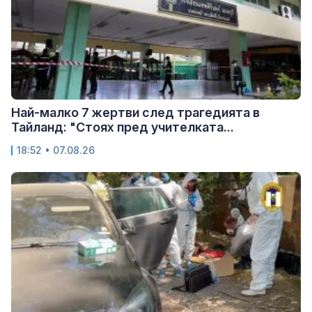
Най-малко 7 жертви след трагедията в
Тайланд: "Стоях пред учителката...
18:52 • 07.08.26