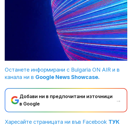
Loaded
:
Unmute
3.25%
Останете информирани с Bulgaria ON AIR и в
канала ни в
Google News Showcase.
Добави ни в предпочитани източници
→
в Google
Харесайте страницата ни във Facebook
ТУК