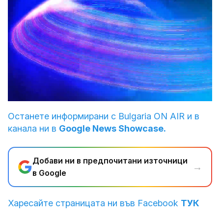
Loaded
:
Unmute
3.69%
Останете информирани с Bulgaria ON AIR и в
канала ни в
Google News Showcase.
Добави ни в предпочитани източници
→
в Google
Харесайте страницата ни във Facebook
ТУК