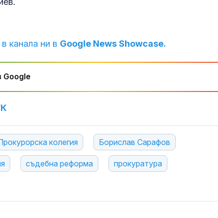
иев.
 в канала ни в
Google News Showcase.
 Google
УК
Прокурорска колегия
Борислав Сарафов
ия
съдебна реформа
прокуратура