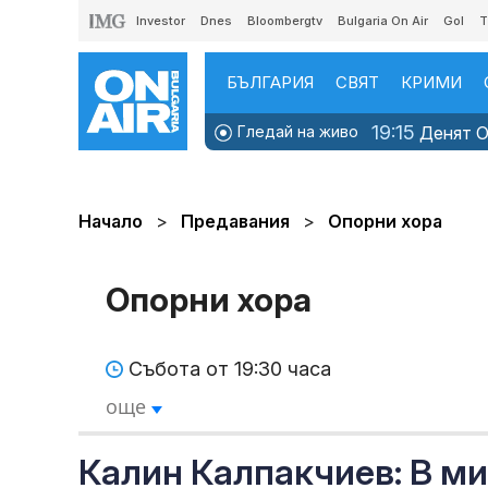
Investor
Dnes
Bloombergtv
Bulgaria On Air
Gol
T
БЪЛГАРИЯ
СВЯТ
КРИМИ
19:15
Гледай на живо
Денят ON
Начало
Предавания
Опорни хора
Опорни хора
Събота от 19:30 часа
още
Калин Калпакчиев: В ми