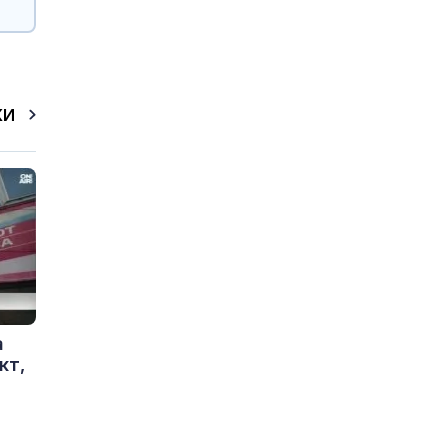
КИ
а
кт,