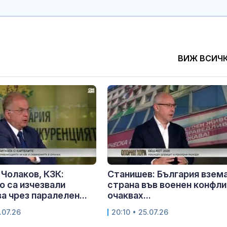
ВИЖ ВСИЧ
Чолаков, КЗК:
Станишев: България взем
 са изчезвали
страна във военен конфли
а чрез паралелен...
очаквах...
.07.26
20:10 • 25.07.26