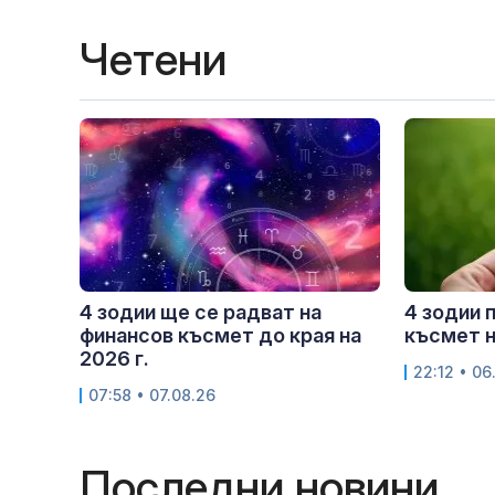
Четени
4 зодии ще се радват на
4 зодии 
финансов късмет до края на
късмет н
2026 г.
22:12 • 06
07:58 • 07.08.26
Последни новини