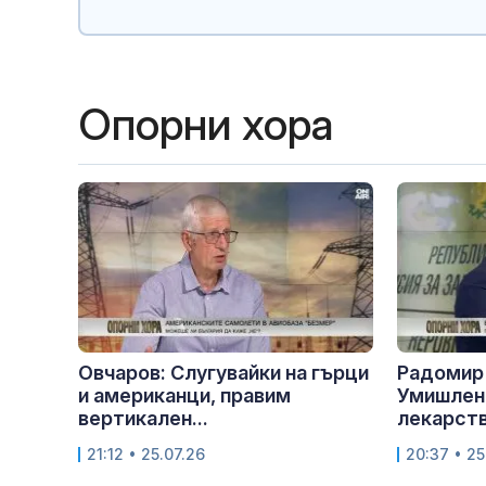
Опорни хора
Овчаров: Слугувайки на гърци
Радомир 
и американци, правим
Умишлено
вертикален...
лекарств
21:12 • 25.07.26
20:37 • 25