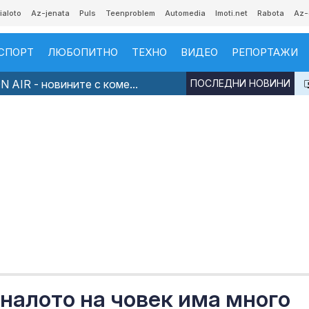
ialoto
Az-jenata
Puls
Teenproblem
Automedia
Imoti.net
Rabota
Az-
СПОРТ
ЛЮБОПИТНО
ТЕХНО
ВИДЕО
РЕПОРТАЖИ
 AIR - новините с коме...
ПОСЛЕДНИ НОВИНИ
налото на човек има много