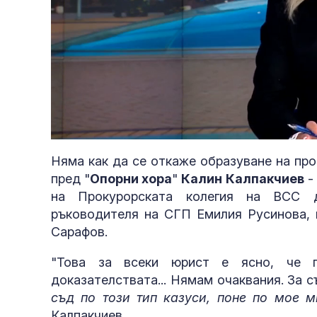
Loaded
:
Unmute
4.19%
Няма как да се откаже образуване на про
пред "
Опорни хора
"
Калин Калпакчиев
-
на Прокурорската колегия на ВСС д
ръководителя на СГП Емилия Русинова, н
Сарафов.
"Това за всеки юрист е ясно, че п
доказателствата... Нямам очаквания. За 
съд по този тип казуси, поне по мое м
“Изгрев”
Калпакчиев.