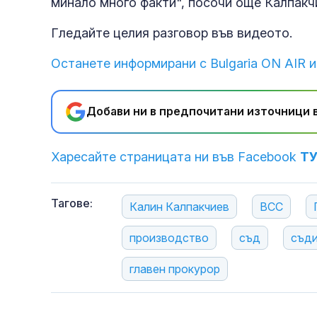
минало много факти", посочи още Калпакч
Гледайте целия разговор във видеото.
Останете информирани с Bulgaria ON AIR и
Добави ни в предпочитани източници в
Харесайте страницата ни във Facebook
Т
Тагове:
Калин Калпакчиев
ВСС
производство
съд
съд
главен прокурор