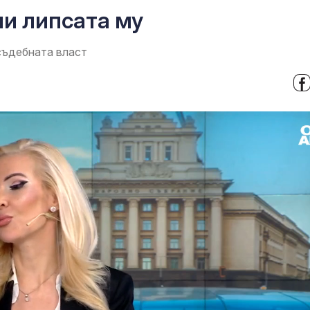
ли липсата му
 съдебната власт