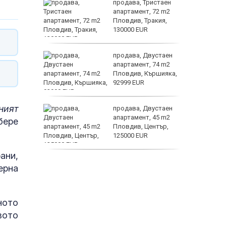
 секс –
продава, Тристаен
се
апартамент, 72 m2
е?
Пловдив, Тракия,
130000 EUR
Полярни
ината
продава, Двустаен
та са
апартамент, 74 m2
о
Пловдив, Кършияка,
 първите
92999 EUR
Terafab
ният
нят
продава, Двустаен
предване
апартамент, 45 m2
бере
?
Пловдив, Център,
125000 EUR
ани,
продава, Тристаен
ерна
апартамент, 91 m2
Пловдив, Център,
179000 EUR
ното
вото