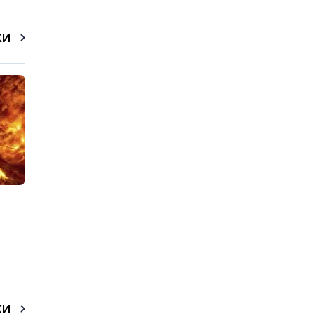
КИ
КИ