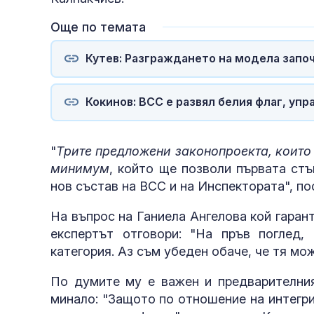
Още по темата
Кутев: Разграждането на модела запо
Кокинов: ВСС е развял белия флаг, у
"
Трите предложени законопроекта, които 
минимум
, който ще позволи първата стъ
нов състав на ВСС и на Инспектората", п
На въпрос на Ганиела Ангелова кой гаран
експертът отговори: "На пръв поглед,
категория. Аз съм убеден обаче, че тя мо
По думите му е важен и предварителния
минало: "Защото по отношение на интегри