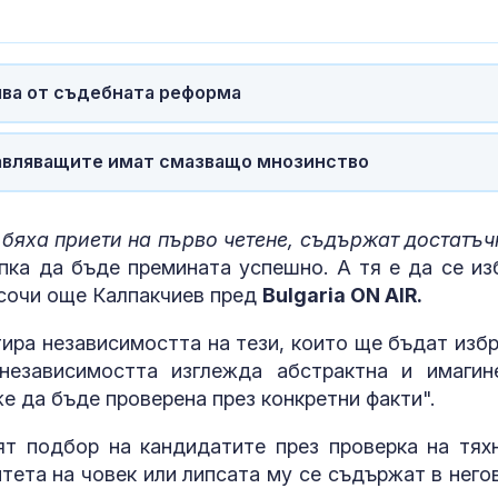
Иззеха 115 кг и 527
Кървене след
литра опасни и
трябва ли да 
забранени продукти за
притеснявам
растителна защита
чва от съдебната реформа
Ограничават се ТИР-
Почти полов
овете по магистралите
бебета по све
правляващите имат смазващо мнозинство
следобед в неделя и
изключителн
петък
кърмени през
шест месеца
бяха приети на първо четене, съдържат достатъч
Актрисата Джуно
Как се проме
Темпъл е сключила
костите с на
пка да бъде премината успешно. А тя е да се из
брак
на възрастта
осочи още Калпакчиев пред
Bulgaria ON AIR.
тира независимостта на тези, които ще бъдат избр
 независимостта изглежда абстрактна и имагин
же да бъде проверена през конкретни факти".
т подбор на кандидатите през проверка на тях
тета на човек или липсата му се съдържат в него