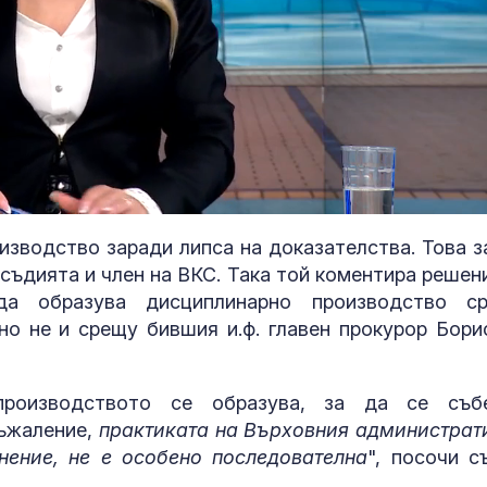
изводство заради липса на доказателства. Това з
 съдията и член на ВКС. Така той коментира решен
а образува дисциплинарно производство с
о не и срещу бившия и.ф. главен прокурор Бори
Терзиев: Над 81 млн.
Топлинен удар
евро спестихме от
дехидратация
роизводството се образува, за да се съб
чистота за районите
кърмачета: к
съжаление,
практиката на Върховния администрат
“Слатина”, “Подуяне” и
трябва да зн
нение, не е особено последователна
", посочи с
родителите