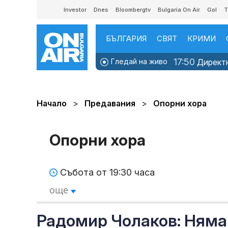
Investor
Dnes
Bloombergtv
Bulgaria On Air
Gol
T
БЪЛГАРИЯ
СВЯТ
КРИМИ
17:50
Гледай на живо
Директно
Начало
Предавания
Опорни хора
Опорни хора
Събота от 19:30 часа
още
Радомир Чолаков: Няма