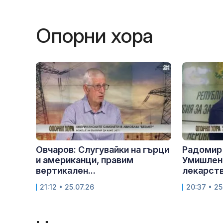
Опорни хора
Овчаров: Слугувайки на гърци
Радомир 
и американци, правим
Умишлено
вертикален...
лекарств
21:12 • 25.07.26
20:37 • 25