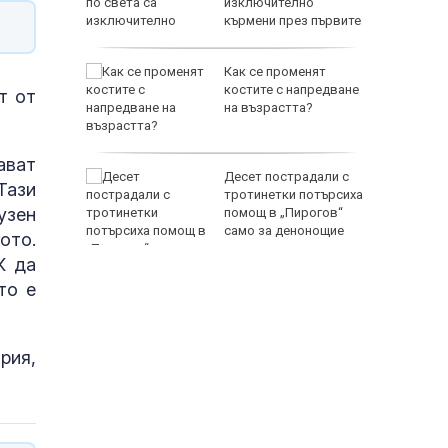
руги се
изключително
кърмени през първите
шест месеца
т Перник
Как се променят
 над
костите с напредване
т от
Радомир
на възрастта?
ават
: Жега до
Десет пострадали с
Тази
ста ще
тротинетки потърсиха
узен
зхлади
помощ в „Пирогов“
само за денонощие
ото.
К да
то е
рия,