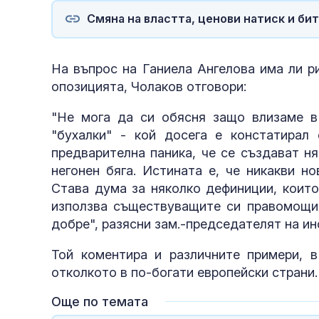
Смяна на властта, ценови натиск и би
На въпрос на Ганиела Ангелова има ли ри
опозицията, Чолаков отговори:
"Не мога да си обясня защо влизаме в
"бухалки" - кой досега е констатирал 
предварителна паника, че се създават н
негонен бяга. Истината е, че никакви н
Става дума за няколко дефиниции, които
използва съществуващите си правомощия
добре", разясни зам.-председателят на и
Той коментира и различните примери, в
отколкото в по-богати европейски страни.
Още по темата