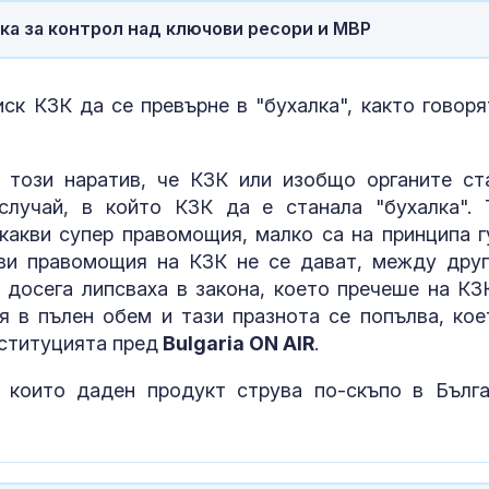
комарите, а д
разминават с
тка за контрол над ключови ресори и МВР
ухапванията им?
14-годишен о
е насилникът
ск КЗК да се превърне в "бухалка", както говоря
момчето от 
 този наратив, че КЗК или изобщо органите ст
Времето утре
случай, в който КЗК да е станала "бухалка". 
38°, но на ме
якакви супер правомощия, малко са на принципа г
превали и ра
ови правомощия на КЗК не се дават, между друг
 досега липсваха в закона, което пречеше на КЗ
 в пълен обем и тази празнота се попълва, кое
нституцията пред
Bulgaria ON AIR
.
 които даден продукт струва по-скъпо в Бълга