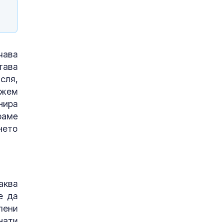
чава
тава
сля,
ожем
нира
раме
нето
аква
е да
лени
нати