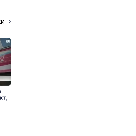
КИ
а
кт,