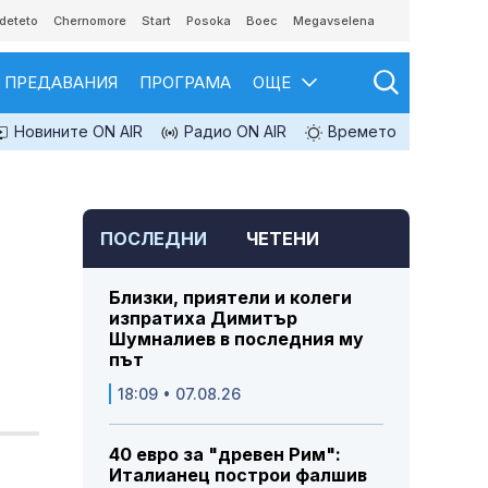
deteto
Chernomore
Start
Posoka
Boec
Megavselena
ПРЕДАВАНИЯ
ПРОГРАМА
ОЩЕ
Новините ON AIR
Радио ON AIR
Времето
ПОСЛЕДНИ
ЧЕТЕНИ
Близки, приятели и колеги
изпратиха Димитър
Шумналиев в последния му
път
18:09 • 07.08.26
40 евро за "древен Рим":
Италианец построи фалшив