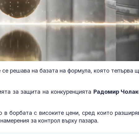
 се решава на базата на формула, която тепърва щ
ията за защита на конкуренцията
Радомир Чолак
Путин може д
единството н
чрез атака п
о в борбата с високите цени, сред които разширя
"фалшив фла
намерения за контрол върху пазара.
Защо някои х
като магнит з