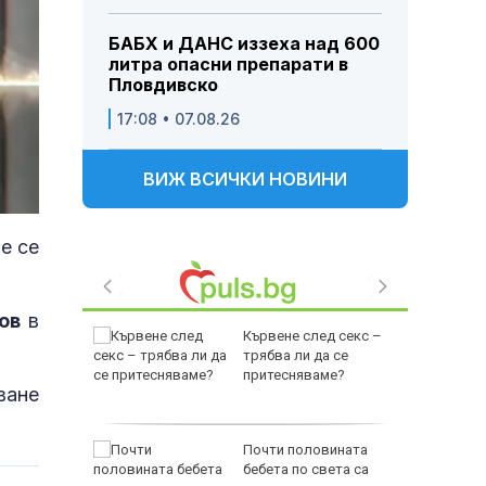
БАБХ и ДАНС иззеха над 600
литра опасни препарати в
Пловдивско
17:08 • 07.08.26
ВИЖ ВСИЧКИ НОВИНИ
е се
ов
в
а тества
Кървене след секс –
а НАТО
трябва ли да се
од
притесняваме?
ване
г"
ора са
Почти половината
а
бебета по света са