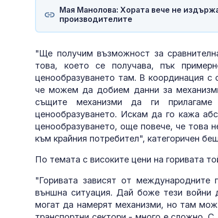
Мая Манолова: Хората вече не издържа
производителите
"Ще получим възможност за сравнителна
това, което се получава, пък пример
ценообразуването там. В координация с 
че можем да добием данни за механизми
същите механизми да ги прилагаме
ценообразуването. Искам да го кажа аб
ценообразуването, още повече, че това н
към крайния потребител", категоричен бе
По темата с високите цени на горивата то
"Горивата зависят от международните п
външна ситуация. Дай боже тези войни д
могат да намерят механизми, но там мож
транспортни сектори - много е сложно. С 