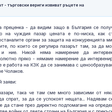
т - търговски вериги извиват ръцете на
 преценка - да видим защо в България се полу
но на чуждия пазар цената е по-ниска, как с
останалите органи за защита на конкуренцията ми
те, по които се регулира пазарът там, за да м
 и ние. Никой няма намерение да интерве
солютно пряко - нямаме намерение да интервени
е е работа на КЗК да се занимава с ценообразува
ше Чолаков.
й заяви:
азари, така че там сме много зависими от няк
а спрат, за да се успокоят нещата... Надявам с
е да стане през директно подпомагане на опреде
две войни от двете страни на България и с прекъс