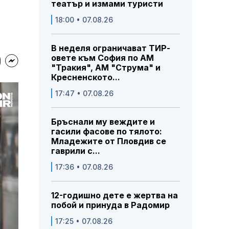
театър и измами туристи
18:00 • 07.08.26
В неделя ограничават ТИР-
овете към София по АМ
"Тракия", АМ "Струма" и
Кресненското...
17:47 • 07.08.26
Бръснали му веждите и
гасили фасове по тялото:
Младежите от Пловдив се
гаврили с...
17:36 • 07.08.26
12-годишно дете е жертва на
побой и принуда в Радомир
17:25 • 07.08.26