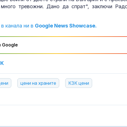
 много тревожни. Дано да спрат", заключи Рад
 в канала ни в
Google News Showcase.
 Google
УК
цени
цени на храните
КЗК цени