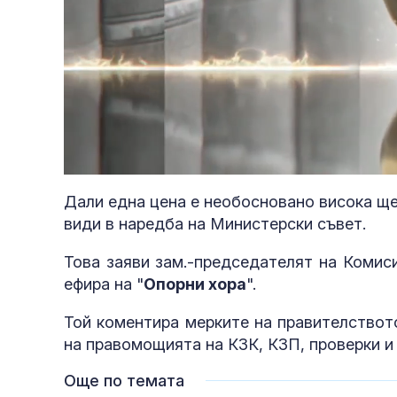
Loaded
:
Unmute
3.20%
Дали една цена е необосновано висока ще
види в наредба на Министерски съвет.
Това заяви зам.-председателят на Комис
ефира на "
Опорни хора
".
Той коментира мерките на правителствот
на правомощията на КЗК, КЗП, проверки и 
Още по темата