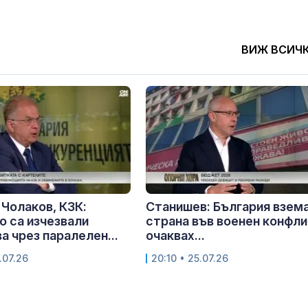
ВИЖ ВСИЧ
Чолаков, КЗК:
Станишев: България взем
 са изчезвали
страна във военен конфли
а чрез паралелен...
очаквах...
.07.26
20:10 • 25.07.26