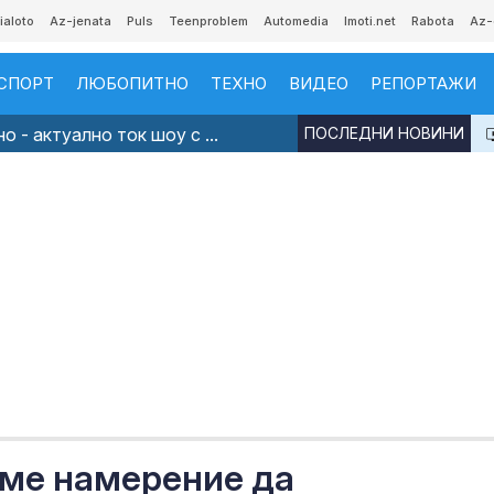
ialoto
Az-jenata
Puls
Teenproblem
Automedia
Imoti.net
Rabota
Az-
СПОРТ
ЛЮБОПИТНО
ТЕХНО
ВИДЕО
РЕПОРТАЖИ
 - актуално ток шоу с ...
ПОСЛЕДНИ НОВИНИ
ме намерение да