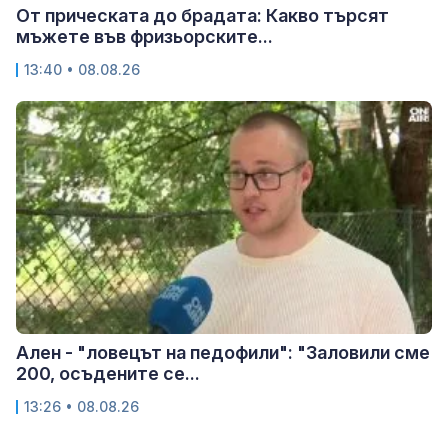
От прическата до брадата: Какво търсят
мъжете във фризьорските...
13:40 • 08.08.26
Ален - "ловецът на педофили": "Заловили сме
200, осъдените се...
13:26 • 08.08.26