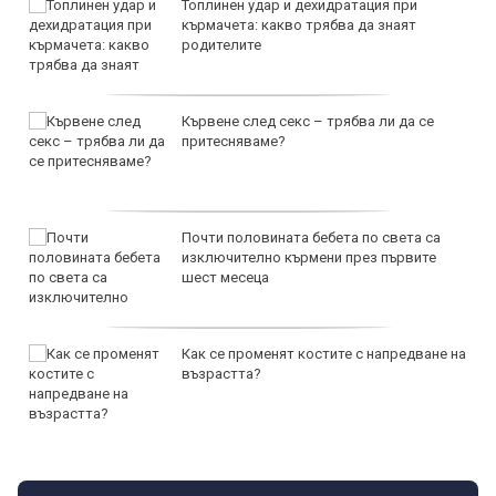
Топлинен удар и дехидратация при
кърмачета: какво трябва да знаят
родителите
Кървене след секс – трябва ли да се
притесняваме?
Почти половината бебета по света са
изключително кърмени през първите
шест месеца
Как се променят костите с напредване на
възрастта?