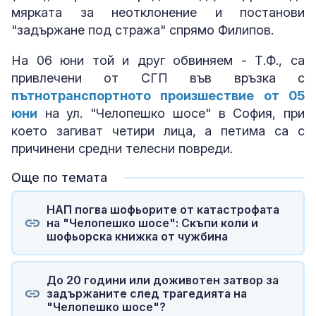
мярката за неотклонение и постанови
"задържане под стража" спрямо Филипов.
На 06 юни той и друг обвиняем - Т.Ф., са
привлечени от СГП във връзка с
пътнотранспортното произшествие от 05
юни
на ул. "Челопешко шосе" в София, при
което загиват четири лица, а петима са с
причинени средни телесни повреди.
Още по темата
НАП погва шофьорите от катастрофата
на "Челопешко шосе": Скъпи коли и
шофьорска книжка от чужбина
До 20 години или доживотен затвор за
задържаните след трагедията на
"Челопешко шосе"?