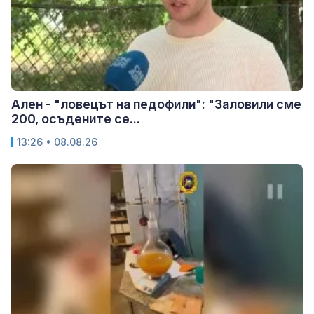
Ален - "ловецът на педофили": "Заловили сме
200, осъдените се...
13:26 • 08.08.26