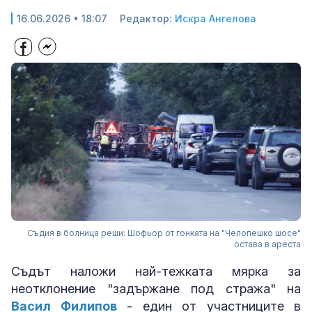
16.06.2026 • 18:07
Редактор:
Искра Ангелова
Съдия в болница реши: Шофьор от гонката на "Челопешко шосе"
остава в ареста
Съдът наложи най-тежката мярка за
неотклонение "задържане под стража" на
Васил Филипов
- един от участниците в