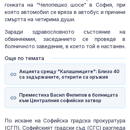
гонката на "Челопешко шосе" в София, при
която автомобил се вряза в автобус и причини
смъртта на четирима души.
Заради здравословното състояние на
обвиняемия, заседанието се проведе в
болничното заведение, в което той е настанен.
Още по темата
Акцията срещу "Калашниците": Близо 40
са задържаните, открити са оръжия
Преместиха Васил Филипов в болницата
към Централния софийски затвор
По искане на Софийска градска прокуратура
(СГП), Софийският градски съд (СГС) разгледа