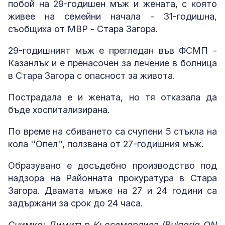
побой на 29-годишен мъж и жената, с която
живее на семейни начала - 31-годишна,
съобщиха от МВР - Стара Загора.
29-годишният мъж е прегледан във ФСМП -
Казанлък и е пренасочен за лечение в болница
в Стара Загора с опасност за живота.
Пострадала е и жената, но тя отказала да
бъде хоспитализирана.
По време на сбиването са счупени 5 стъкла на
кола ''Опел'', ползвана от 27-годишния мъж.
Образувано е досъдебно производство под
надзора на Районната прокуратура в Стара
Загора. Двамата мъже на 27 и 24 години са
задържани за срок до 24 часа.
Снимка: Димитър Кьосемарлиев (Bulgaria ON