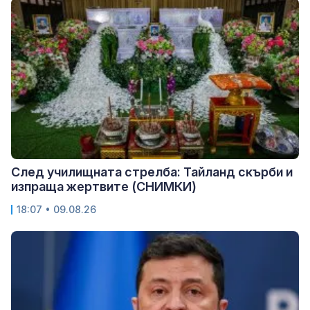
След училищната стрелба: Тайланд скърби и
изпраща жертвите (СНИМКИ)
18:07 • 09.08.26