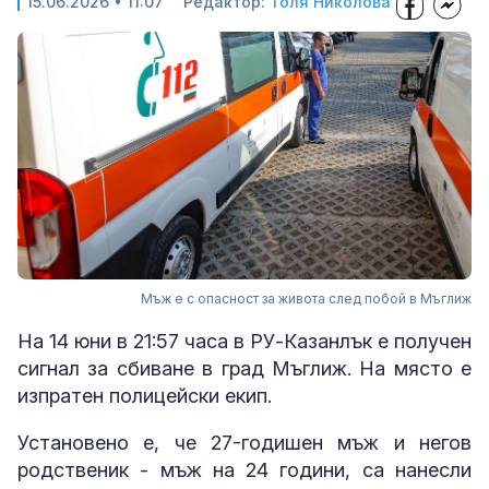
15.06.2026 • 11:07
Редактор:
Толя Николова
Мъж е с опасност за живота след побой в Мъглиж
На 14 юни в 21:57 часа в РУ-Казанлък е получен
сигнал за сбиване в град Мъглиж. На място е
изпратен полицейски екип.
Установено е, че 27-годишен мъж и негов
родственик - мъж на 24 години, са нанесли