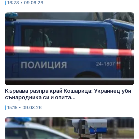
16:28 • 09.08.26
Кървава разпра край Кошарица: Украинец уби
сънародника си и опита...
15:15 • 09.08.26